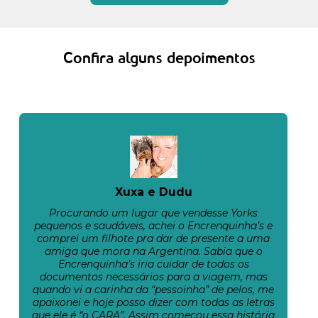
Confira alguns depoimentos
Xuxa e Dudu
Procurando um lugar que vendesse Yorks
pequenos e saudáveis, achei o Encrenquinha’s e
comprei um filhote pra dar de presente a uma
amiga que mora na Argentina. Sabia que o
Encrenquinha’s iria cuidar de todos os
documentos necessários para a viagem, mas
quando vi a carinha da “pessoinha” de pelos, me
apaixonei e hoje posso dizer com todas as letras
que ele é “o CARA”. Assim começou essa história