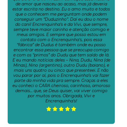
de amor que nasceu ao acaso, mas já deveria
estar escrita no destino. Eu o amo muito e todos
que o conhecem me perguntam onde podem
conseguir um “Duduzinho”. Daí eu dou o nome
do canil Encrenquinha’s e da Vivi, que sempre,
sempre teve maior carinho e atenção comigo e
meus amigos. E sempre que posso estou em
contato com o Encrenquinha’s, pois essa
“fábrica” de Dudus é também onde eu posso
encontrar essa pessoa que se preocupa comigo
e com os “primos” do Dudu que tem saído de lá.
E eu mando notícias deles – Nina, Dudu, Nina (de
Minas), Nino (argentino), outro Dudu (baiano), e
mais uns quatro ou cinco que presenteei. E não
vou parar por aí, pois o Encrenquinha’s vai fazer
parte da minha vida pra sempre. Graças a eles
eu conheci o CARA cheiroso, carinhoso, amoroso
demais… que, se Deus quiser, vai viver comigo
por muitos anos. Obrigada, Vivi e
Encrenquinha’s!