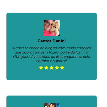
Cantor Daniel
A casa se enche de alegria com essas crianças
que agora também fazem parte da família!
Obrigado Vivi e todos do Encrenquinha's pelo
carinho e suporte!