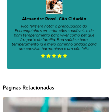
Alexandre Rossi, Cão Cidadão
Fico feliz em notar a preocupação do
Encrenquinha’s em criar cães saudáveis e de
bom temperamento para viver como pet que
faz parte da família. Boa saúde e bom
temperamento já é meio caminho andado para
um convívio harmonioso e um cão feliz.
Páginas Relacionadas