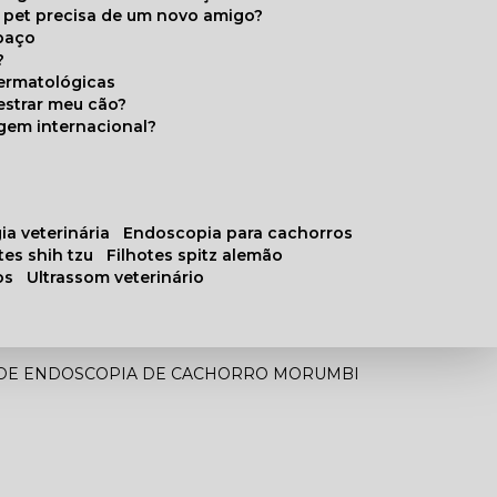
u pet precisa de um novo amigo?
paço
?
ermatológicas
estrar meu cão?
gem internacional?
ia veterinária
endoscopia para cachorros
otes shih tzu
filhotes spitz alemão
os
ultrassom veterinário
DE ENDOSCOPIA DE CACHORRO MORUMBI