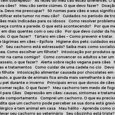
o tem sobrepeso?
As fezes do meu cão estão diferentes. O 
para cães?
Meu cão sente ciúmes. O que devo fazer?
Doaçã
la. Devo me preocupar?
50 nomes para cães e seus signifi
ntificar este tumor no meu cão?
Cuidados no período de tr
cães mais indicadas para os idosos
Como resolver problema
abeça contra a parede. O que está acontecendo?
Por que 
r em dias quentes com o seu cão
Por que devo cuidar da h
udo. O que fazer?
Tártaro em cães – Como prevenir e tratar.
 lágrimas em cães – Epífora
Higiene dos pets: cuidados es
m?
Seu cachorro está estressado? Saiba mais como socializá
ea. Como escolher um filhote?
Intoxicação por produtos 
rmir na cama comigo?
Como convencer os adultos a ter u
asseio, o que fazer?
Alerta sobre ração vegana para cães
sas e tratamentos
Como cuidar de uma cadela no cio
Dev
 filhote
Intoxicação alimentar causada por chocolates em
Paulo, a guarda de animais fica ainda mais semelhante à de c
u pet durante o inverno
Principais erros que donos de cã
 comer ração. O que fazer?
Meu cachorro tem medo de fogo
l para Cães
Depressão em cães: causas, sintomas e tratam
s de comportamento
Comprei um cachorro. O que eu precis
redita que um cachorro pode perceber se sua dona está grav
alérgico e tem animal em casa
Mau hálito - Aprenda como c
 levar seu cachorro ao veterinário
Seu cãozinho está triste?