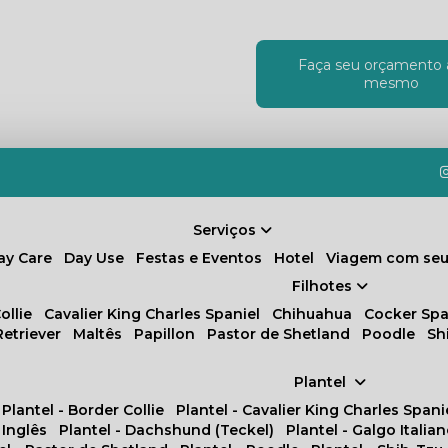
Faça seu orçamento 
!
mesmo
Serviços
Day Care
Day Use
Festas e Eventos
Hotel
Viagem com seu
Filhotes
ollie
Cavalier King Charles Spaniel
Chihuahua
Cocker Spa
Retriever
Maltês
Papillon
Pastor de Shetland
Poodle
S
Plantel
Plantel - Border Collie
Plantel - Cavalier King Charles Spani
 Inglês
Plantel - Dachshund (Teckel)
Plantel - Galgo Italia