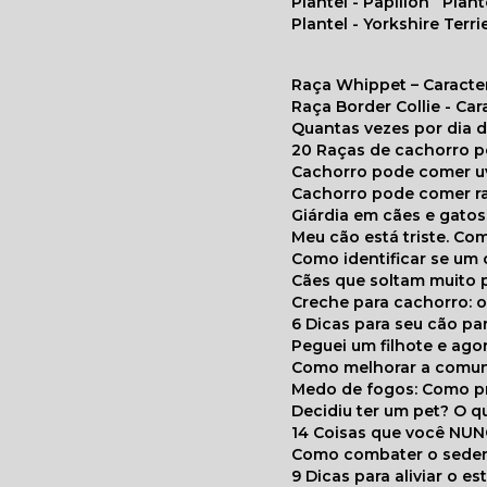
Plantel - Papillon
Plan
Plantel - Yorkshire Terri
Raça Whippet – Caracte
Raça Border Collie - Ca
Quantas vezes por dia
20 Raças de cachorro 
Cachorro pode comer u
Cachorro pode comer r
Giárdia em cães e gatos
Meu cão está triste. C
Como identificar se u
Cães que soltam muito 
Creche para cachorro: 
6 Dicas para seu cão p
Peguei um filhote e ag
Como melhorar a comu
Medo de fogos: Como p
Decidiu ter um pet? O
14 Coisas que você NU
Como combater o seden
9 Dicas para aliviar o e