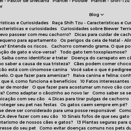
tel - Pastor de Shetland
Plantel - Poodle
Plantel - Shih-Tzu
er
Blog
rísticas e Curiosidades
Raça Shih Tzu - Características e C
racterísticas e curiosidades
Curiosidades sobre Biewer Terri
 devo passear com meu cachorro?
Dicas para cuidar de ca
pequeno para apartamento
Os perigos da ceia de Natal - A
va? Entenda os riscos.
Cachorro comendo grama. O que po
ação de gato e vice-versa?
Todo gato tem toxoplasmose?
. Saiba como identificar e tratar
Doença do carrapato em c
omo saber a causa de sua tristeza?
Cães podem comer choco
m cão está com cinomose canina
Você sabe o que é pedigre
pelo. O que fazer para amenizar?
Raiva canina e felina: c
o que é, como funciona e benefícios
10 Fatos interessante
arar de morder
O que fazer para acostumar um novo cão co
ora? Como adaptar o cãozinho ao novo lar
Como saber se s
nicação com seu cão
4 Dicas para tirar pulgas de cachorro
roteger seu pet nas festas
Os gatos caem sempre em pé?
 que deve ser considerado para uma posse responsável
Como
NCA deve fazer com seu cão
10 Sinais fofos de que seu gato
tarismo de nossos cães e gatos?
13 Plantas seguras para
stresse do seu pet
Como evitar doenças comuns nos pets du