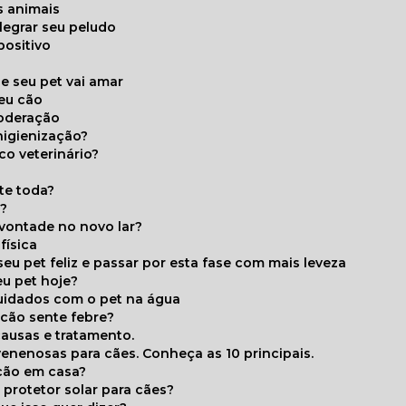
s animais
legrar seu peludo
positivo
s
e seu pet vai amar
seu cão
moderação
higienização?
co veterinário?
ite toda?
a?
 vontade no novo lar?
física
eu pet feliz e passar por esta fase com mais leveza
eu pet hoje?
cuidados com o pet na água
 cão sente febre?
causas e tratamento.
 venenosas para cães. Conheça as 10 principais.
cão em casa?
te protetor solar para cães?