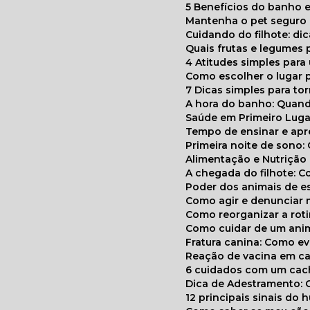
5 Benefícios do banho e
Mantenha o pet segur
Cuidando do filhote: di
Quais frutas e legumes
4 Atitudes simples par
Como escolher o lugar 
7 Dicas simples para to
A hora do banho: Quan
Saúde em Primeiro Luga
Tempo de ensinar e a
Primeira noite de sono:
Alimentação e Nutriçã
A chegada do filhote: 
Poder dos animais de e
Como agir e denunciar
Como reorganizar a ro
Como cuidar de um ani
Fratura canina: Como 
Reação de vacina em ca
6 cuidados com um cac
Dica de Adestramento: 
12 principais sinais do