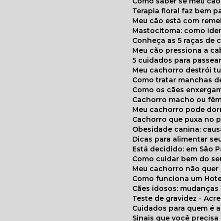
Como saber se meu cã
Terapia floral faz bem 
Meu cão está com reme
Mastocitoma: como ide
Conheça as 5 raças de 
Meu cão pressiona a c
5 cuidados para passea
Meu cachorro destrói t
Como tratar manchas de
Como os cães enxerga
Cachorro macho ou fêm
Meu cachorro pode do
Cachorro que puxa no p
Obesidade canina: cau
Dicas para alimentar seu
Está decidido: em São 
Como cuidar bem do se
Meu cachorro não quer
Como funciona um Hote
Cães idosos: mudança
Teste de gravidez - Ac
Cuidados para quem é 
Sinais que você precisa