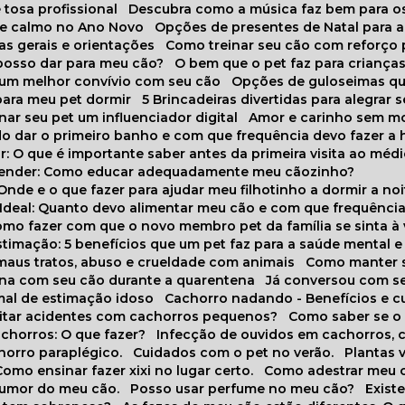
 tosa profissional
Descubra como a música faz bem para o
o e calmo no Ano Novo
Opções de presentes de Natal para a
cas gerais e orientações
Como treinar seu cão com reforço 
 posso dar para meu cão?
O bem que o pet faz para criança
a um melhor convívio com seu cão
Opções de guloseimas qu
para meu pet dormir
5 Brincadeiras divertidas para alegrar 
rnar seu pet um influenciador digital
Amor e carinho sem 
do dar o primeiro banho e com que frequência devo fazer a 
r: O que é importante saber antes da primeira visita ao médi
prender: Como educar adequadamente meu cãozinho?
 Onde e o que fazer para ajudar meu filhotinho a dormir a no
o Ideal: Quanto devo alimentar meu cão e com que frequênci
Como fazer com que o novo membro pet da família se sinta à
stimação: 5 benefícios que um pet faz para a saúde mental e 
 maus tratos, abuso e crueldade com animais
Como manter s
tina com seu cão durante a quarentena
Já conversou com s
mal de estimação idoso
Cachorro nadando - Benefícios e 
evitar acidentes com cachorros pequenos?
Como saber se o
chorros: O que fazer?
Infecção de ouvidos em cachorros, 
horro paraplégico.
Cuidados com o pet no verão.
Plantas
Como ensinar fazer xixi no lugar certo.
Como adestrar meu 
 humor do meu cão.
Posso usar perfume no meu cão?
Exis