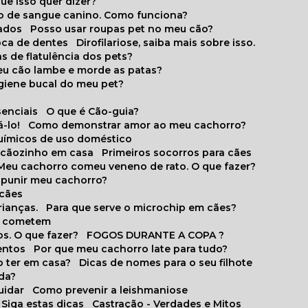
que isso quer dizer?
o de sangue canino. Como funciona?
cados
Posso usar roupas pet no meu cão?
oca de dentes
Dirofilariose, saiba mais sobre isso.
s de flatulência dos pets?
meu cão lambe e morde as patas?
igiene bucal do meu pet?
senciais
O que é Cão-guia?
-lo!
Como demonstrar amor ao meu cachorro?
químicos de uso doméstico
m cãozinho em casa
Primeiros socorros para cães
Meu cachorro comeu veneno de rato. O que fazer?
o punir meu cachorro?
 cães
rianças.
Para que serve o microchip em cães?
es cometem
s. O que fazer?
FOGOS DURANTE A COPA ?
entos
Por que meu cachorro late para tudo?
o ter em casa?
Dicas de nomes para o seu filhote
ida?
uidar
Como prevenir a leishmaniose
 Siga estas dicas
Castração - Verdades e Mitos