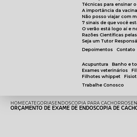
Técnicas para ensinar o
A importância da vacin
Não posso viajar com 
7 sinais de que você e
O verão está logo aí e
Razões Científicas pel
Seja um Tutor Responsá
Depoimentos
Contato
acupuntura
banho e t
exames veterinários
f
filhotes whippet
fisi
Trabalhe Conosco
HOME
CATEGORIAS
ENDOSCOPIA PARA CACHORROS
EN
ORÇAMENTO DE EXAME DE ENDOSCOPIA DE CACH