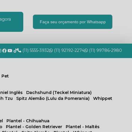
agora
Faça seu orçamento por Whatsapp
(11) 5555-3932
(11) 92192-2274
(11) 99786-2980
 Pet
niel Inglês
Dachshund (Teckel Miniatura)
hih Tzu
Spitz Alemão (Lulu da Pomerania)
Whippet
el
Plantel - Chihuahua
no
Plantel - Golden Retriever
Plantel - Maltês