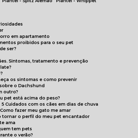
Plantel - Spitz Alemão
Plantel - Whippet
uriosidades
er
chorro em apartamento
limentos proibidos para o seu pet
de ser?
ães. Sintomas, tratamento e prevenção
late?
e?
onheça os sintomas e como prevenir
s sobre o Dachshund
m outro?
eu pet está acima do peso?
5 Cuidados com os cães em dias de chuva
Como fazer meu gato me amar
 tornar o perfil do meu pet encantador
 te ama
 quem tem pets
rante o verão?