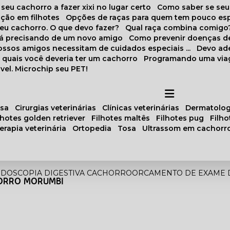
 seu cachorro a fazer xixi no lugar certo
Como saber se se
ação em filhotes
Opções de raças para quem tem pouco es
meu cachorro. O que devo fazer?
Qual raça combina comigo
stá precisando de um novo amigo
Como prevenir doenças d
 nossos amigos necessitam de cuidados especiais ...
Devo ad
as quais você deveria ter um cachorro
Programando uma via
vel. Microchip seu PET!
osa
cirurgias veterinárias
clínicas veterinárias
dermatolog
ilhotes golden retriever
filhotes maltês
filhotes pug
filh
oterapia veterinária
ortopedia
tosa
ultrassom em cachorr
DOSCOPIA DIGESTIVA CACHORRO
ORCAMENTO DE EXAME 
ORRO MORUMBI