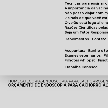
Técnicas para ensinar o
A importância da vacin
Não posso viajar com 
7 sinais de que você e
O verão está logo aí e
Razões Científicas pel
Seja um Tutor Responsá
Depoimentos
Contato
acupuntura
banho e t
exames veterinários
f
filhotes whippet
fisi
Trabalhe Conosco
HOME
CATEGORIAS
ENDOSCOPIA PARA CACHORROS
EN
ORÇAMENTO DE ENDOSCOPIA PARA CACHORRO ALT