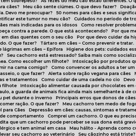
o tem sobrepeso?
As fezes do meu cão estão diferentes. O 
para cães?
Meu cão sente ciúmes. O que devo fazer?
Doaçã
la. Devo me preocupar?
50 nomes para cães e seus signifi
ntificar este tumor no meu cão?
Cuidados no período de tr
cães mais indicadas para os idosos
Como resolver problema
abeça contra a parede. O que está acontecendo?
Por que 
r em dias quentes com o seu cão
Por que devo cuidar da h
udo. O que fazer?
Tártaro em cães – Como prevenir e tratar.
 lágrimas em cães – Epífora
Higiene dos pets: cuidados es
m?
Seu cachorro está estressado? Saiba mais como socializá
ea. Como escolher um filhote?
Intoxicação por produtos 
rmir na cama comigo?
Como convencer os adultos a ter u
asseio, o que fazer?
Alerta sobre ração vegana para cães
sas e tratamentos
Como cuidar de uma cadela no cio
Dev
 filhote
Intoxicação alimentar causada por chocolates em
Paulo, a guarda de animais fica ainda mais semelhante à de c
u pet durante o inverno
Principais erros que donos de cã
 comer ração. O que fazer?
Meu cachorro tem medo de fogo
l para Cães
Depressão em cães: causas, sintomas e tratam
s de comportamento
Comprei um cachorro. O que eu precis
redita que um cachorro pode perceber se sua dona está grav
alérgico e tem animal em casa
Mau hálito - Aprenda como c
 levar seu cachorro ao veterinário
Seu cãozinho está triste?