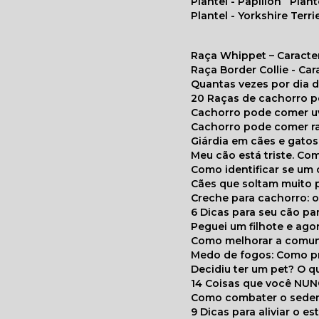
Plantel - Papillon
Plan
Plantel - Yorkshire Terri
Raça Whippet – Caracte
Raça Border Collie - Ca
Quantas vezes por dia
20 Raças de cachorro 
Cachorro pode comer u
Cachorro pode comer r
Giárdia em cães e gatos
Meu cão está triste. C
Como identificar se u
Cães que soltam muito 
Creche para cachorro: 
6 Dicas para seu cão p
Peguei um filhote e ag
Como melhorar a comu
Medo de fogos: Como p
Decidiu ter um pet? O
14 Coisas que você NU
Como combater o seden
9 Dicas para aliviar o e