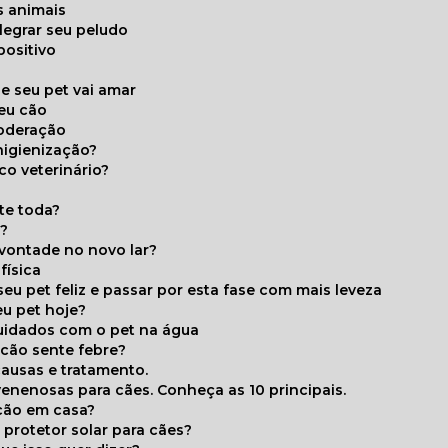
s animais
legrar seu peludo
positivo
s
e seu pet vai amar
seu cão
moderação
higienização?
co veterinário?
ite toda?
a?
 vontade no novo lar?
física
eu pet feliz e passar por esta fase com mais leveza
eu pet hoje?
cuidados com o pet na água
 cão sente febre?
causas e tratamento.
 venenosas para cães. Conheça as 10 principais.
cão em casa?
te protetor solar para cães?