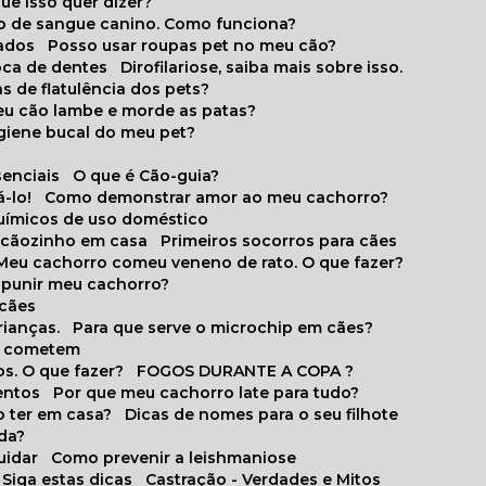
que isso quer dizer?
o de sangue canino. Como funciona?
cados
Posso usar roupas pet no meu cão?
oca de dentes
Dirofilariose, saiba mais sobre isso.
s de flatulência dos pets?
meu cão lambe e morde as patas?
igiene bucal do meu pet?
senciais
O que é Cão-guia?
-lo!
Como demonstrar amor ao meu cachorro?
químicos de uso doméstico
m cãozinho em casa
Primeiros socorros para cães
Meu cachorro comeu veneno de rato. O que fazer?
o punir meu cachorro?
 cães
rianças.
Para que serve o microchip em cães?
es cometem
s. O que fazer?
FOGOS DURANTE A COPA ?
entos
Por que meu cachorro late para tudo?
o ter em casa?
Dicas de nomes para o seu filhote
ida?
uidar
Como prevenir a leishmaniose
 Siga estas dicas
Castração - Verdades e Mitos