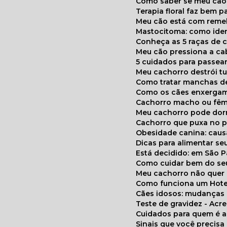
Como saber se meu cã
Terapia floral faz bem 
Meu cão está com reme
Mastocitoma: como ide
Conheça as 5 raças de 
Meu cão pressiona a c
5 cuidados para passea
Meu cachorro destrói t
Como tratar manchas de
Como os cães enxerga
Cachorro macho ou fêm
Meu cachorro pode do
Cachorro que puxa no p
Obesidade canina: cau
Dicas para alimentar seu
Está decidido: em São 
Como cuidar bem do se
Meu cachorro não quer
Como funciona um Hote
Cães idosos: mudança
Teste de gravidez - Ac
Cuidados para quem é 
Sinais que você precisa