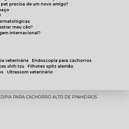
u pet precisa de um novo amigo?
paço
?
ermatológicas
estrar meu cão?
gem internacional?
ia veterinária
endoscopia para cachorros
otes shih tzu
filhotes spitz alemão
os
ultrassom veterinário
OPIA PARA CACHORRO ALTO DE PINHEIROS