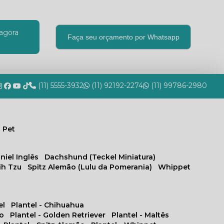
agora
Faça seu orçamento por Whatsapp
(11) 5555-3932
(11) 92192-2274
(11) 99786-2980
 Pet
niel Inglês
Dachshund (Teckel Miniatura)
hih Tzu
Spitz Alemão (Lulu da Pomerania)
Whippet
el
Plantel - Chihuahua
no
Plantel - Golden Retriever
Plantel - Maltês