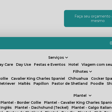
Faça seu orçamento 
!
mesmo
Serviços
Day Care
Day Use
Festas e Eventos
Hotel
Viagem com seu
Filhotes
ollie
Cavalier King Charles Spaniel
Chihuahua
Cocker Spa
Retriever
Maltês
Papillon
Pastor de Shetland
Poodle
S
Plantel
Plantel - Border Collie
Plantel - Cavalier King Charles Spani
 Inglês
Plantel - Dachshund (Teckel)
Plantel - Galgo Italia