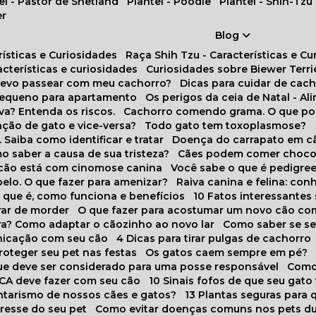
tel - Pastor de Shetland
Plantel - Poodle
Plantel - Shih-Tzu
er
Blog
rísticas e Curiosidades
Raça Shih Tzu - Características e C
racterísticas e curiosidades
Curiosidades sobre Biewer Terri
 devo passear com meu cachorro?
Dicas para cuidar de ca
pequeno para apartamento
Os perigos da ceia de Natal - A
va? Entenda os riscos.
Cachorro comendo grama. O que po
ação de gato e vice-versa?
Todo gato tem toxoplasmose?
. Saiba como identificar e tratar
Doença do carrapato em c
omo saber a causa de sua tristeza?
Cães podem comer choco
m cão está com cinomose canina
Você sabe o que é pedigre
pelo. O que fazer para amenizar?
Raiva canina e felina: c
o que é, como funciona e benefícios
10 Fatos interessante
arar de morder
O que fazer para acostumar um novo cão co
ora? Como adaptar o cãozinho ao novo lar
Como saber se s
nicação com seu cão
4 Dicas para tirar pulgas de cachorro
roteger seu pet nas festas
Os gatos caem sempre em pé?
 que deve ser considerado para uma posse responsável
Como
NCA deve fazer com seu cão
10 Sinais fofos de que seu gato
tarismo de nossos cães e gatos?
13 Plantas seguras para
stresse do seu pet
Como evitar doenças comuns nos pets du