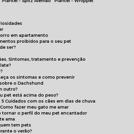
Plantel - Spitz Alemão
Plantel - Whippet
uriosidades
er
chorro em apartamento
limentos proibidos para o seu pet
de ser?
ães. Sintomas, tratamento e prevenção
late?
e?
onheça os sintomas e como prevenir
s sobre o Dachshund
m outro?
eu pet está acima do peso?
5 Cuidados com os cães em dias de chuva
Como fazer meu gato me amar
 tornar o perfil do meu pet encantador
 te ama
 quem tem pets
rante o verão?