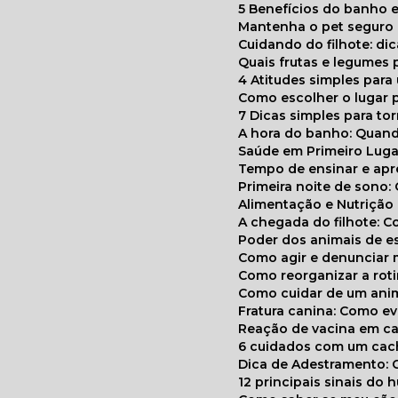
5 Benefícios do banho e
Mantenha o pet segur
Cuidando do filhote: di
Quais frutas e legumes
4 Atitudes simples par
Como escolher o lugar 
7 Dicas simples para to
A hora do banho: Quan
Saúde em Primeiro Luga
Tempo de ensinar e a
Primeira noite de sono:
Alimentação e Nutriçã
A chegada do filhote: 
Poder dos animais de e
Como agir e denunciar
Como reorganizar a ro
Como cuidar de um ani
Fratura canina: Como 
Reação de vacina em ca
6 cuidados com um cac
Dica de Adestramento: 
12 principais sinais do