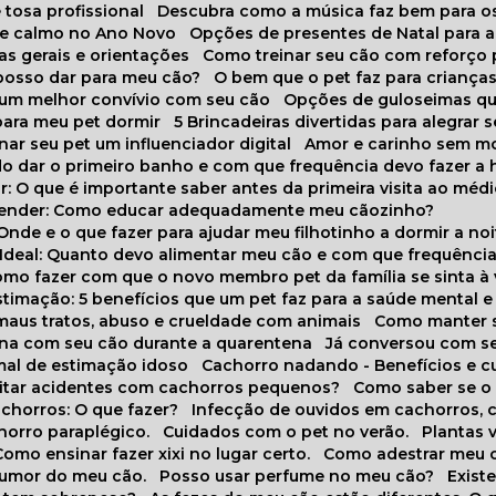
 tosa profissional
Descubra como a música faz bem para o
o e calmo no Ano Novo
Opções de presentes de Natal para a
cas gerais e orientações
Como treinar seu cão com reforço 
 posso dar para meu cão?
O bem que o pet faz para criança
a um melhor convívio com seu cão
Opções de guloseimas qu
para meu pet dormir
5 Brincadeiras divertidas para alegrar 
rnar seu pet um influenciador digital
Amor e carinho sem 
do dar o primeiro banho e com que frequência devo fazer a 
r: O que é importante saber antes da primeira visita ao médi
prender: Como educar adequadamente meu cãozinho?
 Onde e o que fazer para ajudar meu filhotinho a dormir a no
o Ideal: Quanto devo alimentar meu cão e com que frequênci
Como fazer com que o novo membro pet da família se sinta à
stimação: 5 benefícios que um pet faz para a saúde mental e 
 maus tratos, abuso e crueldade com animais
Como manter s
tina com seu cão durante a quarentena
Já conversou com s
mal de estimação idoso
Cachorro nadando - Benefícios e 
evitar acidentes com cachorros pequenos?
Como saber se o
chorros: O que fazer?
Infecção de ouvidos em cachorros, 
horro paraplégico.
Cuidados com o pet no verão.
Plantas
Como ensinar fazer xixi no lugar certo.
Como adestrar meu 
 humor do meu cão.
Posso usar perfume no meu cão?
Exis