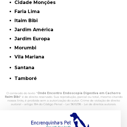
Cidade Monções
Faria Lima
Itaim Bibi
Jardim América
Jardim Europa
Morumbi
Vila Mariana
Santana
Tamboré
O conteúdo do texto "
Onde Encontro Endoscopia Digestiva em Cachorro
Itaim Bibi
" é de direito reservado. Sua reprodução, parcial ou total, mesmo citando
nossos links, é proibida sem a autorização do autor. Crime de violação de direito
autoral – artigo 184 do Código Penal –
Lei 9610/98 - Lei de direitos autorais
.