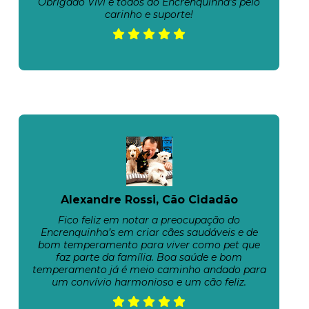
Obrigado Vivi e todos do Encrenquinha's pelo
carinho e suporte!
Alexandre Rossi, Cão Cidadão
Fico feliz em notar a preocupação do
Encrenquinha’s em criar cães saudáveis e de
bom temperamento para viver como pet que
faz parte da família. Boa saúde e bom
temperamento já é meio caminho andado para
um convívio harmonioso e um cão feliz.