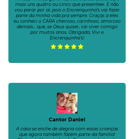
mais uns quatro ou cinco que presenteei. E não
vou parar por aí, pois o Encrenquinha’s vai fazer
parte da minha vida pra sempre. Graças a eles
eu conheci o CARA cheiroso, carinhoso, amoroso
demais… que, se Deus quiser, vai viver comigo
por muitos anos. Obrigada, Vivi e
Encrenquinha’s!
Cantor Daniel
A casa se enche de alegria com essas crianças
que agora também fazem parte da família!