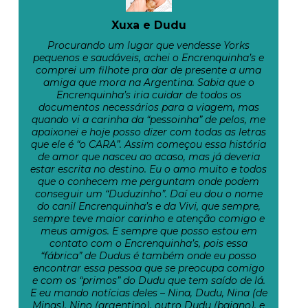
Xuxa e Dudu
Procurando um lugar que vendesse Yorks
pequenos e saudáveis, achei o Encrenquinha’s e
comprei um filhote pra dar de presente a uma
amiga que mora na Argentina. Sabia que o
Encrenquinha’s iria cuidar de todos os
documentos necessários para a viagem, mas
quando vi a carinha da “pessoinha” de pelos, me
apaixonei e hoje posso dizer com todas as letras
que ele é “o CARA”. Assim começou essa história
de amor que nasceu ao acaso, mas já deveria
estar escrita no destino. Eu o amo muito e todos
que o conhecem me perguntam onde podem
conseguir um “Duduzinho”. Daí eu dou o nome
do canil Encrenquinha’s e da Vivi, que sempre,
sempre teve maior carinho e atenção comigo e
meus amigos. E sempre que posso estou em
contato com o Encrenquinha’s, pois essa
“fábrica” de Dudus é também onde eu posso
encontrar essa pessoa que se preocupa comigo
e com os “primos” do Dudu que tem saído de lá.
E eu mando notícias deles – Nina, Dudu, Nina (de
Minas), Nino (argentino), outro Dudu (baiano), e