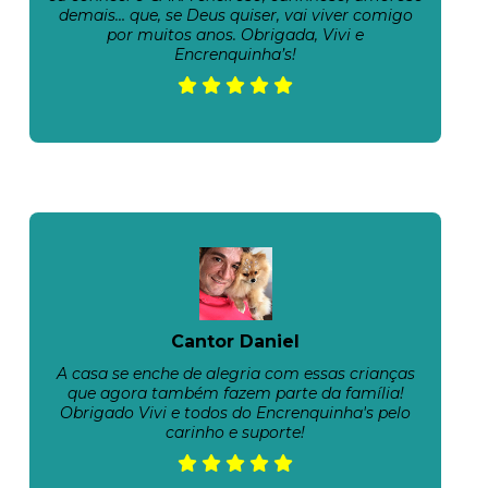
demais… que, se Deus quiser, vai viver comigo
por muitos anos. Obrigada, Vivi e
Encrenquinha’s!
Cantor Daniel
A casa se enche de alegria com essas crianças
que agora também fazem parte da família!
Obrigado Vivi e todos do Encrenquinha's pelo
carinho e suporte!