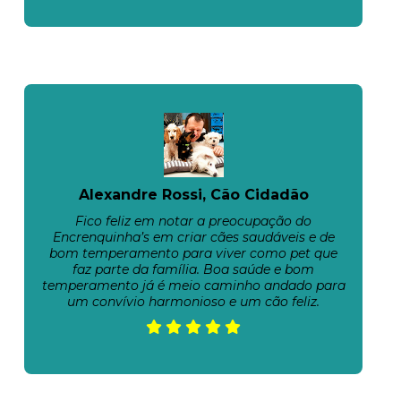
Alexandre Rossi, Cão Cidadão
Fico feliz em notar a preocupação do
Encrenquinha’s em criar cães saudáveis e de
bom temperamento para viver como pet que
faz parte da família. Boa saúde e bom
temperamento já é meio caminho andado para
um convívio harmonioso e um cão feliz.