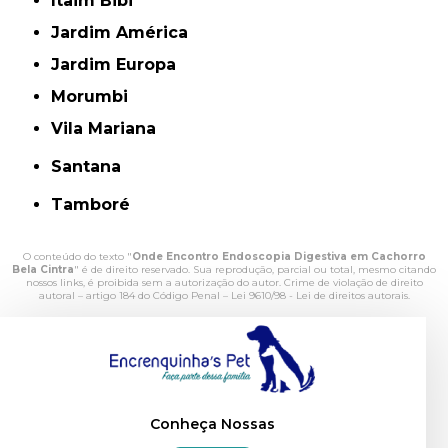
Itaim Bibi
Jardim América
Jardim Europa
Morumbi
Vila Mariana
Santana
Tamboré
O conteúdo do texto "
Onde Encontro Endoscopia Digestiva em Cachorro
Bela Cintra
" é de direito reservado. Sua reprodução, parcial ou total, mesmo citando
nossos links, é proibida sem a autorização do autor. Crime de violação de direito
autoral – artigo 184 do Código Penal –
Lei 9610/98 - Lei de direitos autorais
.
Conheça Nossas