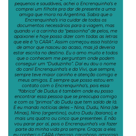
pequenos e saudáveis, achei o Encrenquinha’s e
comprei um filhote pra dar de presente a uma
amiga que mora na Argentina. Sabia que o
Encrenquinha’s iria cuidar de todos os
documentos necessários para a viagem, mas
quando vi a carinha da “pessoinha” de pelos, me
apaixonei e hoje posso dizer com todas as letras
que ele é “o CARA”. Assim começou essa história
de amor que nasceu ao acaso, mas já deveria
estar escrita no destino. Eu o amo muito e todos
que o conhecem me perguntam onde podem
conseguir um “Duduzinho”. Daí eu dou o nome
do canil Encrenquinha’s e da Vivi, que sempre,
sempre teve maior carinho e atenção comigo e
meus amigos. E sempre que posso estou em
contato com o Encrenquinha’s, pois essa
“fábrica” de Dudus é também onde eu posso
encontrar essa pessoa que se preocupa comigo
e com os “primos” do Dudu que tem saído de lá.
E eu mando notícias deles – Nina, Dudu, Nina (de
Minas), Nino (argentino), outro Dudu (baiano), e
mais uns quatro ou cinco que presenteei. E não
vou parar por aí, pois o Encrenquinha’s vai fazer
parte da minha vida pra sempre. Graças a eles
eu conheci o CARA cheiroso, carinhoso, amoroso