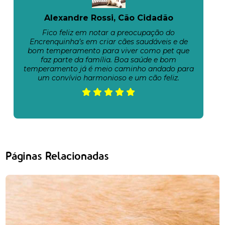
Alexandre Rossi, Cão Cidadão
Fico feliz em notar a preocupação do
Encrenquinha’s em criar cães saudáveis e de
bom temperamento para viver como pet que
faz parte da família. Boa saúde e bom
temperamento já é meio caminho andado para
um convívio harmonioso e um cão feliz.
Páginas Relacionadas