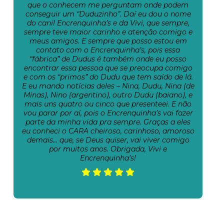
que o conhecem me perguntam onde podem
conseguir um “Duduzinho”. Daí eu dou o nome
do canil Encrenquinha’s e da Vivi, que sempre,
sempre teve maior carinho e atenção comigo e
meus amigos. E sempre que posso estou em
contato com o Encrenquinha’s, pois essa
“fábrica” de Dudus é também onde eu posso
encontrar essa pessoa que se preocupa comigo
e com os “primos” do Dudu que tem saído de lá.
E eu mando notícias deles – Nina, Dudu, Nina (de
Minas), Nino (argentino), outro Dudu (baiano), e
mais uns quatro ou cinco que presenteei. E não
vou parar por aí, pois o Encrenquinha’s vai fazer
parte da minha vida pra sempre. Graças a eles
eu conheci o CARA cheiroso, carinhoso, amoroso
demais… que, se Deus quiser, vai viver comigo
por muitos anos. Obrigada, Vivi e
Encrenquinha’s!