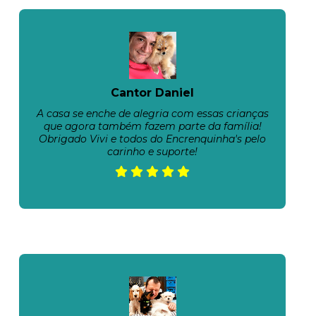
Cantor Daniel
A casa se enche de alegria com essas crianças
que agora também fazem parte da família!
Obrigado Vivi e todos do Encrenquinha's pelo
carinho e suporte!