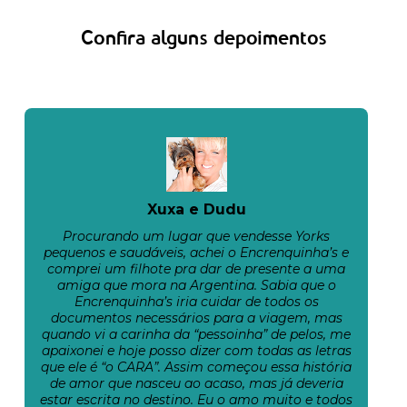
Confira alguns depoimentos
Xuxa e Dudu
Procurando um lugar que vendesse Yorks
pequenos e saudáveis, achei o Encrenquinha’s e
comprei um filhote pra dar de presente a uma
amiga que mora na Argentina. Sabia que o
Encrenquinha’s iria cuidar de todos os
documentos necessários para a viagem, mas
quando vi a carinha da “pessoinha” de pelos, me
apaixonei e hoje posso dizer com todas as letras
que ele é “o CARA”. Assim começou essa história
de amor que nasceu ao acaso, mas já deveria
estar escrita no destino. Eu o amo muito e todos