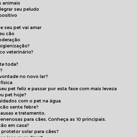
s animais
legrar seu peludo
positivo
s
e seu pet vai amar
seu cão
moderação
higienização?
co veterinário?
ite toda?
a?
 vontade no novo lar?
física
eu pet feliz e passar por esta fase com mais leveza
eu pet hoje?
cuidados com o pet na água
 cão sente febre?
causas e tratamento.
 venenosas para cães. Conheça as 10 principais.
cão em casa?
te protetor solar para cães?