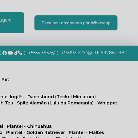
agora
Faça seu orçamento por Whatsapp
(11) 5555-3932
(11) 92192-2274
(11) 99786-2980
 Pet
niel Inglês
Dachshund (Teckel Miniatura)
hih Tzu
Spitz Alemão (Lulu da Pomerania)
Whippet
el
Plantel - Chihuahua
no
Plantel - Golden Retriever
Plantel - Maltês