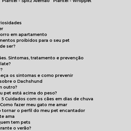
Plantel - Spitz Alemão
Plantel - Whippet
uriosidades
er
chorro em apartamento
limentos proibidos para o seu pet
de ser?
ães. Sintomas, tratamento e prevenção
late?
e?
onheça os sintomas e como prevenir
s sobre o Dachshund
m outro?
eu pet está acima do peso?
5 Cuidados com os cães em dias de chuva
Como fazer meu gato me amar
 tornar o perfil do meu pet encantador
 te ama
 quem tem pets
rante o verão?