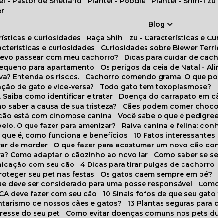
tel - Pastor de Shetland
Plantel - Poodle
Plantel - Shih-Tzu
er
Blog
rísticas e Curiosidades
Raça Shih Tzu - Características e C
racterísticas e curiosidades
Curiosidades sobre Biewer Terri
 devo passear com meu cachorro?
Dicas para cuidar de ca
pequeno para apartamento
Os perigos da ceia de Natal - A
va? Entenda os riscos.
Cachorro comendo grama. O que po
ação de gato e vice-versa?
Todo gato tem toxoplasmose?
. Saiba como identificar e tratar
Doença do carrapato em c
omo saber a causa de sua tristeza?
Cães podem comer choco
m cão está com cinomose canina
Você sabe o que é pedigre
pelo. O que fazer para amenizar?
Raiva canina e felina: c
o que é, como funciona e benefícios
10 Fatos interessante
arar de morder
O que fazer para acostumar um novo cão co
ora? Como adaptar o cãozinho ao novo lar
Como saber se s
nicação com seu cão
4 Dicas para tirar pulgas de cachorro
roteger seu pet nas festas
Os gatos caem sempre em pé?
 que deve ser considerado para uma posse responsável
Como
NCA deve fazer com seu cão
10 Sinais fofos de que seu gato
tarismo de nossos cães e gatos?
13 Plantas seguras para
stresse do seu pet
Como evitar doenças comuns nos pets du