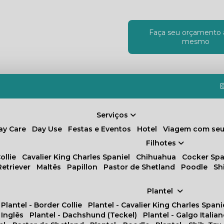
Faça seu orçamento 
!
mesmo
Serviços
Day Care
Day Use
Festas e Eventos
Hotel
Viagem com seu
Filhotes
ollie
Cavalier King Charles Spaniel
Chihuahua
Cocker Spa
Retriever
Maltês
Papillon
Pastor de Shetland
Poodle
S
Plantel
Plantel - Border Collie
Plantel - Cavalier King Charles Spani
 Inglês
Plantel - Dachshund (Teckel)
Plantel - Galgo Italia