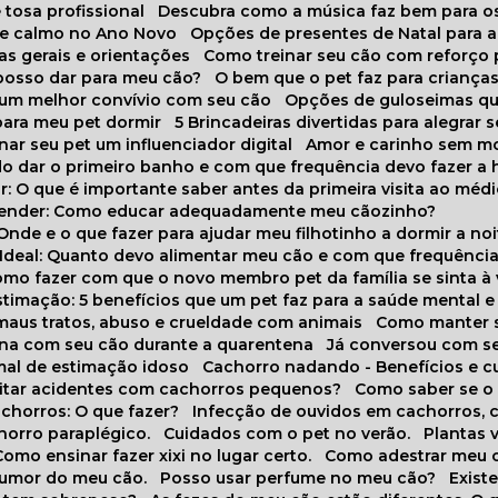
 tosa profissional
Descubra como a música faz bem para o
o e calmo no Ano Novo
Opções de presentes de Natal para a
cas gerais e orientações
Como treinar seu cão com reforço 
 posso dar para meu cão?
O bem que o pet faz para criança
a um melhor convívio com seu cão
Opções de guloseimas qu
para meu pet dormir
5 Brincadeiras divertidas para alegrar 
rnar seu pet um influenciador digital
Amor e carinho sem 
do dar o primeiro banho e com que frequência devo fazer a 
r: O que é importante saber antes da primeira visita ao médi
prender: Como educar adequadamente meu cãozinho?
 Onde e o que fazer para ajudar meu filhotinho a dormir a no
o Ideal: Quanto devo alimentar meu cão e com que frequênci
Como fazer com que o novo membro pet da família se sinta à
stimação: 5 benefícios que um pet faz para a saúde mental e 
 maus tratos, abuso e crueldade com animais
Como manter s
tina com seu cão durante a quarentena
Já conversou com s
mal de estimação idoso
Cachorro nadando - Benefícios e 
evitar acidentes com cachorros pequenos?
Como saber se o
chorros: O que fazer?
Infecção de ouvidos em cachorros, 
horro paraplégico.
Cuidados com o pet no verão.
Plantas
Como ensinar fazer xixi no lugar certo.
Como adestrar meu 
 humor do meu cão.
Posso usar perfume no meu cão?
Exis