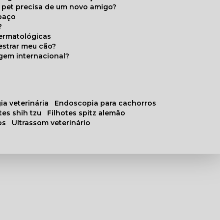
u pet precisa de um novo amigo?
paço
?
ermatológicas
estrar meu cão?
gem internacional?
ia veterinária
endoscopia para cachorros
otes shih tzu
filhotes spitz alemão
os
ultrassom veterinário