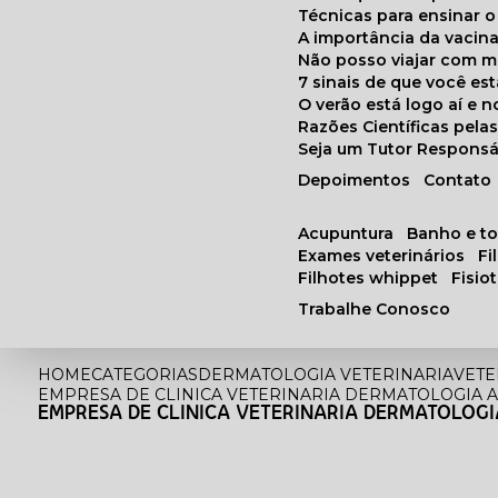
Técnicas para ensinar o
A importância da vacin
Não posso viajar com 
7 sinais de que você e
O verão está logo aí e
Razões Científicas pel
Seja um Tutor Responsá
Depoimentos
Contato
acupuntura
banho e t
exames veterinários
f
filhotes whippet
fisi
Trabalhe Conosco
HOME
CATEGORIAS
DERMATOLOGIA VETERINARIA
VETE
EMPRESA DE CLINICA VETERINARIA DERMATOLOGIA A
EMPRESA DE CLINICA VETERINARIA DERMATOLOGIA