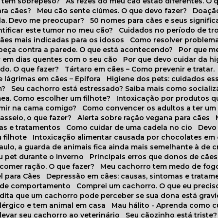
o tem sobrepeso?
As fezes do meu cão estão diferentes. O 
para cães?
Meu cão sente ciúmes. O que devo fazer?
Doaçã
la. Devo me preocupar?
50 nomes para cães e seus signifi
ntificar este tumor no meu cão?
Cuidados no período de tr
cães mais indicadas para os idosos
Como resolver problema
abeça contra a parede. O que está acontecendo?
Por que 
r em dias quentes com o seu cão
Por que devo cuidar da h
udo. O que fazer?
Tártaro em cães – Como prevenir e tratar.
 lágrimas em cães – Epífora
Higiene dos pets: cuidados es
m?
Seu cachorro está estressado? Saiba mais como socializá
ea. Como escolher um filhote?
Intoxicação por produtos 
rmir na cama comigo?
Como convencer os adultos a ter u
asseio, o que fazer?
Alerta sobre ração vegana para cães
sas e tratamentos
Como cuidar de uma cadela no cio
Dev
 filhote
Intoxicação alimentar causada por chocolates em
Paulo, a guarda de animais fica ainda mais semelhante à de c
u pet durante o inverno
Principais erros que donos de cã
 comer ração. O que fazer?
Meu cachorro tem medo de fogo
l para Cães
Depressão em cães: causas, sintomas e tratam
s de comportamento
Comprei um cachorro. O que eu precis
redita que um cachorro pode perceber se sua dona está grav
alérgico e tem animal em casa
Mau hálito - Aprenda como c
 levar seu cachorro ao veterinário
Seu cãozinho está triste?