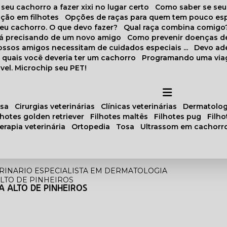
 seu cachorro a fazer xixi no lugar certo
Como saber se se
ação em filhotes
Opções de raças para quem tem pouco es
meu cachorro. O que devo fazer?
Qual raça combina comigo
stá precisando de um novo amigo
Como prevenir doenças d
 nossos amigos necessitam de cuidados especiais ...
Devo ad
as quais você deveria ter um cachorro
Programando uma via
vel. Microchip seu PET!
osa
cirurgias veterinárias
clínicas veterinárias
dermatolog
ilhotes golden retriever
filhotes maltês
filhotes pug
filh
oterapia veterinária
ortopedia
tosa
ultrassom em cachorr
RINARIO ESPECIALISTA EM DERMATOLOGIA
LTO DE PINHEIROS
 ALTO DE PINHEIROS