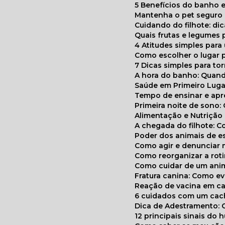
5 Benefícios do banho e
Mantenha o pet segur
Cuidando do filhote: di
Quais frutas e legumes
4 Atitudes simples par
Como escolher o lugar 
7 Dicas simples para to
A hora do banho: Quan
Saúde em Primeiro Luga
Tempo de ensinar e a
Primeira noite de sono:
Alimentação e Nutriçã
A chegada do filhote: 
Poder dos animais de e
Como agir e denunciar
Como reorganizar a ro
Como cuidar de um ani
Fratura canina: Como 
Reação de vacina em ca
6 cuidados com um cac
Dica de Adestramento: 
12 principais sinais do