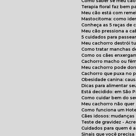
Como saber se meu cã
Terapia floral faz bem 
Meu cão está com reme
Mastocitoma: como ide
Conheça as 5 raças de 
Meu cão pressiona a c
5 cuidados para passea
Meu cachorro destrói t
Como tratar manchas de
Como os cães enxerga
Cachorro macho ou fêm
Meu cachorro pode do
Cachorro que puxa no p
Obesidade canina: cau
Dicas para alimentar seu
Está decidido: em São 
Como cuidar bem do se
Meu cachorro não quer
Como funciona um Hote
Cães idosos: mudança
Teste de gravidez - Ac
Cuidados para quem é 
Sinais que você precisa