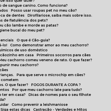
que isso quer dizer?
o de sangue canino. Como funciona?
cados
Posso usar roupas pet no meu cão?
oca de dentes
Dirofilariose, saiba mais sobre isso.
s de flatulência dos pets?
meu cão lambe e morde as patas?
igiene bucal do meu pet?
senciais
O que é Cão-guia?
-lo!
Como demonstrar amor ao meu cachorro?
químicos de uso doméstico
m cãozinho em casa
Primeiros socorros para cães
Meu cachorro comeu veneno de rato. O que fazer?
o punir meu cachorro?
 cães
rianças.
Para que serve o microchip em cães?
es cometem
s. O que fazer?
FOGOS DURANTE A COPA ?
entos
Por que meu cachorro late para tudo?
o ter em casa?
Dicas de nomes para o seu filhote
ida?
uidar
Como prevenir a leishmaniose
 Siga estas dicas
Castração - Verdades e Mitos