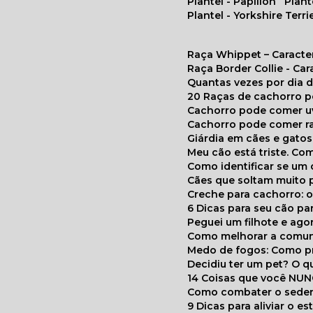
Plantel - Papillon
Plan
Plantel - Yorkshire Terri
Raça Whippet – Caracte
Raça Border Collie - Ca
Quantas vezes por dia
20 Raças de cachorro 
Cachorro pode comer u
Cachorro pode comer r
Giárdia em cães e gatos
Meu cão está triste. C
Como identificar se u
Cães que soltam muito 
Creche para cachorro: 
6 Dicas para seu cão p
Peguei um filhote e ag
Como melhorar a comu
Medo de fogos: Como p
Decidiu ter um pet? O
14 Coisas que você NU
Como combater o seden
9 Dicas para aliviar o e