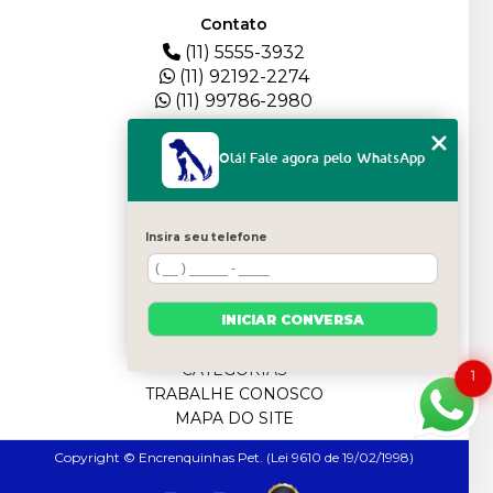
Contato
(11) 5555-3932
(11) 92192-2274
(11) 99786-2980
Menu
Olá! Fale agora pelo WhatsApp
HOME
QUEM SOMOS
DEPOIMENTOS
Insira seu telefone
PLANTEL
BLOG
SERVIÇOS
INICIAR CONVERSA
FILHOTES
CONTATO
CATEGORIAS
1
TRABALHE CONOSCO
MAPA DO SITE
Copyright © Encrenquinhas Pet. (Lei 9610 de 19/02/1998)