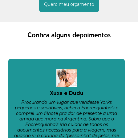
Quero meu orçamento
Confira alguns depoimentos
Xuxa e Dudu
Procurando um lugar que vendesse Yorks
pequenos e saudáveis, achei o Encrenquinha’s e
comprei um filhote pra dar de presente a uma
amiga que mora na Argentina. Sabia que o
Encrenquinha’s iria cuidar de todos os
documentos necessários para a viagem, mas
quando vi a carinha da “pessoinha” de pelos, me