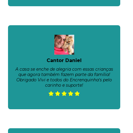
Cantor Daniel
A casa se enche de alegria com essas crianças
que agora também fazem parte da família!
Obrigado Vivi e todos do Encrenquinha's pelo
carinho e suporte!