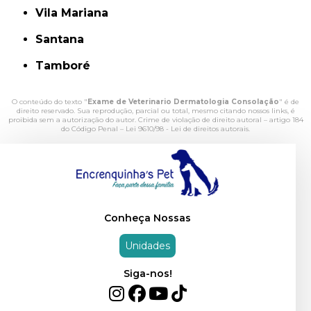
Vila Mariana
Santana
Tamboré
O conteúdo do texto "
Exame de Veterinario Dermatologia Consolação
" é de
direito reservado. Sua reprodução, parcial ou total, mesmo citando nossos links, é
proibida sem a autorização do autor. Crime de violação de direito autoral – artigo 184
do Código Penal –
Lei 9610/98 - Lei de direitos autorais
.
Conheça Nossas
Unidades
Siga-nos!