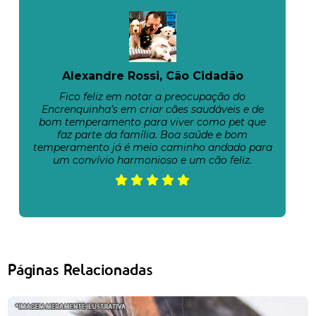
Alexandre Rossi, Cão Cidadão
Fico feliz em notar a preocupação do
Encrenquinha’s em criar cães saudáveis e de
bom temperamento para viver como pet que
faz parte da família. Boa saúde e bom
temperamento já é meio caminho andado para
um convívio harmonioso e um cão feliz.
Páginas Relacionadas