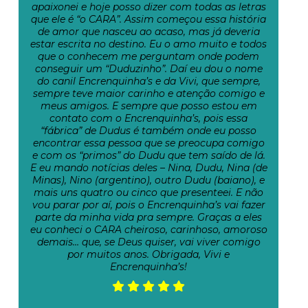
apaixonei e hoje posso dizer com todas as letras
que ele é “o CARA”. Assim começou essa história
de amor que nasceu ao acaso, mas já deveria
estar escrita no destino. Eu o amo muito e todos
que o conhecem me perguntam onde podem
conseguir um “Duduzinho”. Daí eu dou o nome
do canil Encrenquinha’s e da Vivi, que sempre,
sempre teve maior carinho e atenção comigo e
meus amigos. E sempre que posso estou em
contato com o Encrenquinha’s, pois essa
“fábrica” de Dudus é também onde eu posso
encontrar essa pessoa que se preocupa comigo
e com os “primos” do Dudu que tem saído de lá.
E eu mando notícias deles – Nina, Dudu, Nina (de
Minas), Nino (argentino), outro Dudu (baiano), e
mais uns quatro ou cinco que presenteei. E não
vou parar por aí, pois o Encrenquinha’s vai fazer
parte da minha vida pra sempre. Graças a eles
eu conheci o CARA cheiroso, carinhoso, amoroso
demais… que, se Deus quiser, vai viver comigo
por muitos anos. Obrigada, Vivi e
Encrenquinha’s!