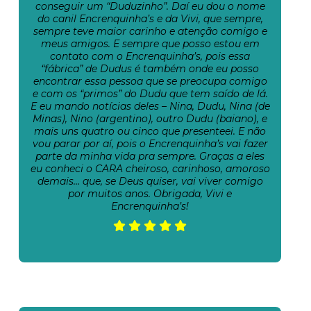
conseguir um “Duduzinho”. Daí eu dou o nome
do canil Encrenquinha’s e da Vivi, que sempre,
sempre teve maior carinho e atenção comigo e
meus amigos. E sempre que posso estou em
contato com o Encrenquinha’s, pois essa
“fábrica” de Dudus é também onde eu posso
encontrar essa pessoa que se preocupa comigo
e com os “primos” do Dudu que tem saído de lá.
E eu mando notícias deles – Nina, Dudu, Nina (de
Minas), Nino (argentino), outro Dudu (baiano), e
mais uns quatro ou cinco que presenteei. E não
vou parar por aí, pois o Encrenquinha’s vai fazer
parte da minha vida pra sempre. Graças a eles
eu conheci o CARA cheiroso, carinhoso, amoroso
demais… que, se Deus quiser, vai viver comigo
por muitos anos. Obrigada, Vivi e
Encrenquinha’s!