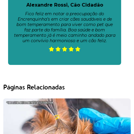
Alexandre Rossi, Cão Cidadão
Fico feliz em notar a preocupação do
Encrenquinha’s em criar cães saudáveis e de
bom temperamento para viver como pet que
faz parte da família. Boa saúde e bom
temperamento já é meio caminho andado para
um convívio harmonioso e um cão feliz.
Páginas Relacionadas