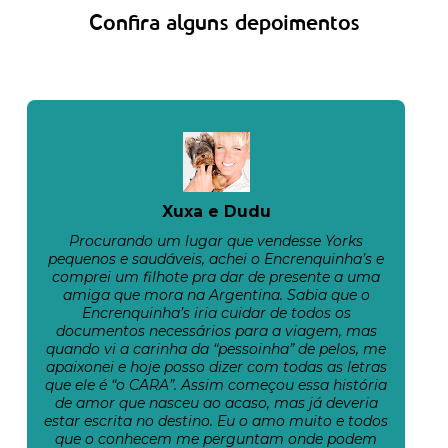
Confira alguns depoimentos
Xuxa e Dudu
Procurando um lugar que vendesse Yorks
pequenos e saudáveis, achei o Encrenquinha’s e
comprei um filhote pra dar de presente a uma
amiga que mora na Argentina. Sabia que o
Encrenquinha’s iria cuidar de todos os
documentos necessários para a viagem, mas
quando vi a carinha da “pessoinha” de pelos, me
apaixonei e hoje posso dizer com todas as letras
que ele é “o CARA”. Assim começou essa história
de amor que nasceu ao acaso, mas já deveria
estar escrita no destino. Eu o amo muito e todos
que o conhecem me perguntam onde podem