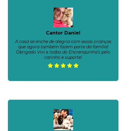
Cantor Daniel
A casa se enche de alegria com essas crianças
que agora também fazem parte da família!
Obrigado Vivi e todos do Encrenquinha's pelo
carinho e suporte!