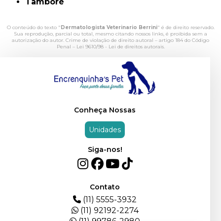
Tamboré
O conteúdo do texto "
Dermatologista Veterinario Berrini
" é de direito reservado.
Sua reprodução, parcial ou total, mesmo citando nossos links, é proibida sem a
autorização do autor. Crime de violação de direito autoral – artigo 184 do Código
Penal –
Lei 9610/98 - Lei de direitos autorais
.
Conheça Nossas
Unidades
Siga-nos!
Contato
(11) 5555-3932
(11) 92192-2274