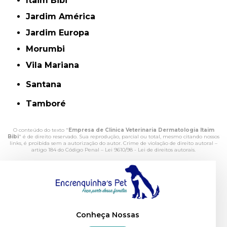
Itaim Bibi
Jardim América
Jardim Europa
Morumbi
Vila Mariana
Santana
Tamboré
O conteúdo do texto "
Empresa de Clinica Veterinaria Dermatologia Itaim
Bibi
" é de direito reservado. Sua reprodução, parcial ou total, mesmo citando nossos
links, é proibida sem a autorização do autor. Crime de violação de direito autoral –
artigo 184 do Código Penal –
Lei 9610/98 - Lei de direitos autorais
.
Conheça Nossas