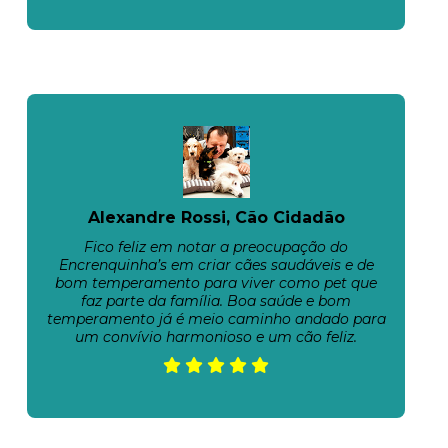
Alexandre Rossi, Cão Cidadão
Fico feliz em notar a preocupação do
Encrenquinha’s em criar cães saudáveis e de
bom temperamento para viver como pet que
faz parte da família. Boa saúde e bom
temperamento já é meio caminho andado para
um convívio harmonioso e um cão feliz.