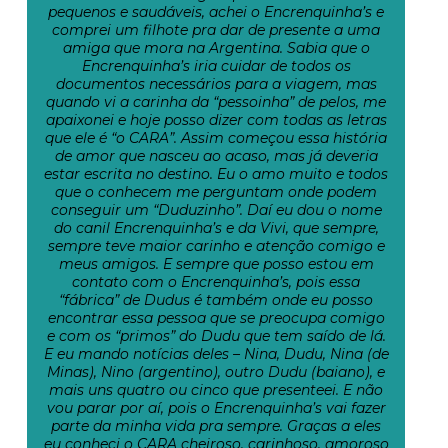
pequenos e saudáveis, achei o Encrenquinha’s e
comprei um filhote pra dar de presente a uma
amiga que mora na Argentina. Sabia que o
Encrenquinha’s iria cuidar de todos os
documentos necessários para a viagem, mas
quando vi a carinha da “pessoinha” de pelos, me
apaixonei e hoje posso dizer com todas as letras
que ele é “o CARA”. Assim começou essa história
de amor que nasceu ao acaso, mas já deveria
estar escrita no destino. Eu o amo muito e todos
que o conhecem me perguntam onde podem
conseguir um “Duduzinho”. Daí eu dou o nome
do canil Encrenquinha’s e da Vivi, que sempre,
sempre teve maior carinho e atenção comigo e
meus amigos. E sempre que posso estou em
contato com o Encrenquinha’s, pois essa
“fábrica” de Dudus é também onde eu posso
encontrar essa pessoa que se preocupa comigo
e com os “primos” do Dudu que tem saído de lá.
E eu mando notícias deles – Nina, Dudu, Nina (de
Minas), Nino (argentino), outro Dudu (baiano), e
mais uns quatro ou cinco que presenteei. E não
vou parar por aí, pois o Encrenquinha’s vai fazer
parte da minha vida pra sempre. Graças a eles
eu conheci o CARA cheiroso, carinhoso, amoroso