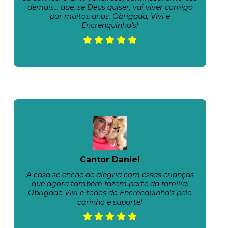
demais… que, se Deus quiser, vai viver comigo
por muitos anos. Obrigada, Vivi e
Encrenquinha’s!
Cantor Daniel
A casa se enche de alegria com essas crianças
que agora também fazem parte da família!
Obrigado Vivi e todos do Encrenquinha's pelo
carinho e suporte!