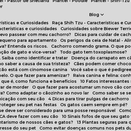
tel - Pastor de Shetland
Plantel - Poodle
Plantel - Shih-Tzu
er
Blog
rísticas e Curiosidades
Raça Shih Tzu - Características e C
racterísticas e curiosidades
Curiosidades sobre Biewer Terri
 devo passear com meu cachorro?
Dicas para cuidar de ca
pequeno para apartamento
Os perigos da ceia de Natal - A
va? Entenda os riscos.
Cachorro comendo grama. O que po
ação de gato e vice-versa?
Todo gato tem toxoplasmose?
. Saiba como identificar e tratar
Doença do carrapato em c
omo saber a causa de sua tristeza?
Cães podem comer choco
m cão está com cinomose canina
Você sabe o que é pedigre
pelo. O que fazer para amenizar?
Raiva canina e felina: c
o que é, como funciona e benefícios
10 Fatos interessante
arar de morder
O que fazer para acostumar um novo cão co
ora? Como adaptar o cãozinho ao novo lar
Como saber se s
nicação com seu cão
4 Dicas para tirar pulgas de cachorro
roteger seu pet nas festas
Os gatos caem sempre em pé?
 que deve ser considerado para uma posse responsável
Como
NCA deve fazer com seu cão
10 Sinais fofos de que seu gato
tarismo de nossos cães e gatos?
13 Plantas seguras para
stresse do seu pet
Como evitar doenças comuns nos pets du