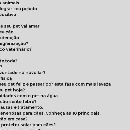
s animais
legrar seu peludo
positivo
s
e seu pet vai amar
seu cão
moderação
higienização?
co veterinário?
ite toda?
a?
 vontade no novo lar?
física
eu pet feliz e passar por esta fase com mais leveza
eu pet hoje?
cuidados com o pet na água
 cão sente febre?
causas e tratamento.
 venenosas para cães. Conheça as 10 principais.
cão em casa?
te protetor solar para cães?