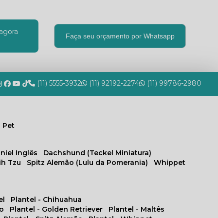
agora
Faça seu orçamento por Whatsapp
(11) 5555-3932
(11) 92192-2274
(11) 99786-2980
 Pet
niel Inglês
Dachshund (Teckel Miniatura)
hih Tzu
Spitz Alemão (Lulu da Pomerania)
Whippet
el
Plantel - Chihuahua
no
Plantel - Golden Retriever
Plantel - Maltês