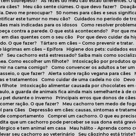
o tem sobrepeso?
As fezes do meu cão estão diferentes. O 
para cães?
Meu cão sente ciúmes. O que devo fazer?
Doaçã
la. Devo me preocupar?
50 nomes para cães e seus signifi
ntificar este tumor no meu cão?
Cuidados no período de tr
cães mais indicadas para os idosos
Como resolver problema
abeça contra a parede. O que está acontecendo?
Por que 
r em dias quentes com o seu cão
Por que devo cuidar da h
udo. O que fazer?
Tártaro em cães – Como prevenir e tratar.
 lágrimas em cães – Epífora
Higiene dos pets: cuidados es
m?
Seu cachorro está estressado? Saiba mais como socializá
ea. Como escolher um filhote?
Intoxicação por produtos 
rmir na cama comigo?
Como convencer os adultos a ter u
asseio, o que fazer?
Alerta sobre ração vegana para cães
sas e tratamentos
Como cuidar de uma cadela no cio
Dev
 filhote
Intoxicação alimentar causada por chocolates em
Paulo, a guarda de animais fica ainda mais semelhante à de c
u pet durante o inverno
Principais erros que donos de cã
 comer ração. O que fazer?
Meu cachorro tem medo de fogo
l para Cães
Depressão em cães: causas, sintomas e tratam
s de comportamento
Comprei um cachorro. O que eu precis
redita que um cachorro pode perceber se sua dona está grav
alérgico e tem animal em casa
Mau hálito - Aprenda como c
 levar seu cachorro ao veterinário
Seu cãozinho está triste?