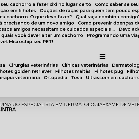
 seu cachorro a fazer xixi no lugar certo
Como saber se se
ação em filhotes
Opções de raças para quem tem pouco es
meu cachorro. O que devo fazer?
Qual raça combina comigo
stá precisando de um novo amigo
Como prevenir doenças d
 nossos amigos necessitam de cuidados especiais ...
Devo ad
as quais você deveria ter um cachorro
Programando uma via
vel. Microchip seu PET!
osa
cirurgias veterinárias
clínicas veterinárias
dermatolog
ilhotes golden retriever
filhotes maltês
filhotes pug
filh
oterapia veterinária
ortopedia
tosa
ultrassom em cachorr
RINARIO ESPECIALISTA EM DERMATOLOGIA
EXAME DE VET
CINTRA