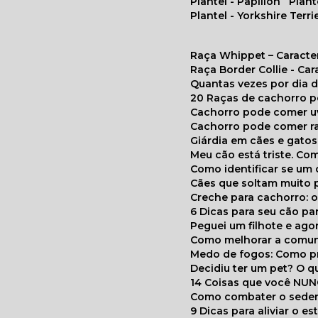
Plantel - Papillon
Plan
Plantel - Yorkshire Terri
Raça Whippet – Caracte
Raça Border Collie - Ca
Quantas vezes por dia
20 Raças de cachorro 
Cachorro pode comer u
Cachorro pode comer r
Giárdia em cães e gatos
Meu cão está triste. C
Como identificar se u
Cães que soltam muito 
Creche para cachorro: 
6 Dicas para seu cão p
Peguei um filhote e ag
Como melhorar a comu
Medo de fogos: Como p
Decidiu ter um pet? O
14 Coisas que você NU
Como combater o seden
9 Dicas para aliviar o e