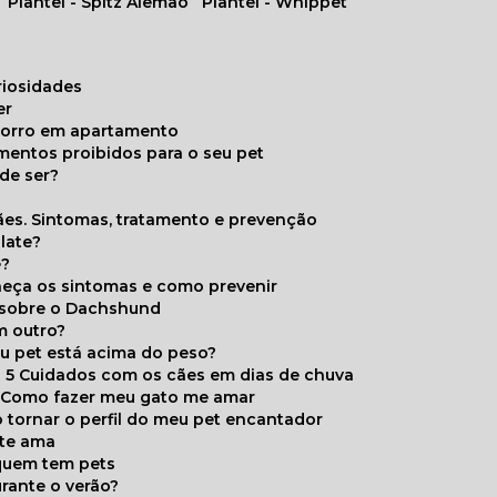
Plantel - Spitz Alemão
Plantel - Whippet
uriosidades
er
chorro em apartamento
limentos proibidos para o seu pet
de ser?
ães. Sintomas, tratamento e prevenção
late?
e?
onheça os sintomas e como prevenir
s sobre o Dachshund
m outro?
eu pet está acima do peso?
5 Cuidados com os cães em dias de chuva
Como fazer meu gato me amar
 tornar o perfil do meu pet encantador
 te ama
 quem tem pets
rante o verão?