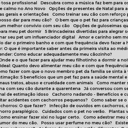
 tosa profissional
Descubra como a música faz bem para o
o e calmo no Ano Novo
Opções de presentes de Natal para a
cas gerais e orientações
Como treinar seu cão com reforço 
 posso dar para meu cão?
O bem que o pet faz para criança
a um melhor convívio com seu cão
Opções de guloseimas qu
para meu pet dormir
5 Brincadeiras divertidas para alegrar 
rnar seu pet um influenciador digital
Amor e carinho sem 
do dar o primeiro banho e com que frequência devo fazer a 
r: O que é importante saber antes da primeira visita ao médi
prender: Como educar adequadamente meu cãozinho?
 Onde e o que fazer para ajudar meu filhotinho a dormir a no
o Ideal: Quanto devo alimentar meu cão e com que frequênci
Como fazer com que o novo membro pet da família se sinta à
stimação: 5 benefícios que um pet faz para a saúde mental e 
 maus tratos, abuso e crueldade com animais
Como manter s
tina com seu cão durante a quarentena
Já conversou com s
mal de estimação idoso
Cachorro nadando - Benefícios e 
evitar acidentes com cachorros pequenos?
Como saber se o
chorros: O que fazer?
Infecção de ouvidos em cachorros, 
horro paraplégico.
Cuidados com o pet no verão.
Plantas
Como ensinar fazer xixi no lugar certo.
Como adestrar meu 
 humor do meu cão.
Posso usar perfume no meu cão?
Exis