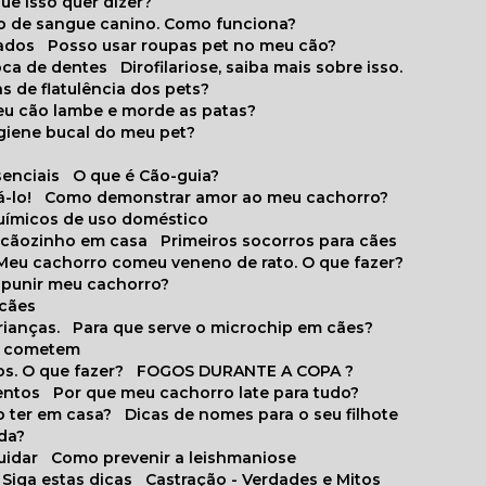
que isso quer dizer?
o de sangue canino. Como funciona?
cados
Posso usar roupas pet no meu cão?
oca de dentes
Dirofilariose, saiba mais sobre isso.
s de flatulência dos pets?
meu cão lambe e morde as patas?
igiene bucal do meu pet?
senciais
O que é Cão-guia?
-lo!
Como demonstrar amor ao meu cachorro?
químicos de uso doméstico
m cãozinho em casa
Primeiros socorros para cães
Meu cachorro comeu veneno de rato. O que fazer?
o punir meu cachorro?
 cães
rianças.
Para que serve o microchip em cães?
es cometem
s. O que fazer?
FOGOS DURANTE A COPA ?
entos
Por que meu cachorro late para tudo?
o ter em casa?
Dicas de nomes para o seu filhote
ida?
uidar
Como prevenir a leishmaniose
 Siga estas dicas
Castração - Verdades e Mitos