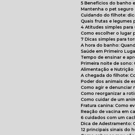
5 Benefícios do banho e
Mantenha o pet segur
Cuidando do filhote: di
Quais frutas e legumes
4 Atitudes simples par
Como escolher o lugar 
7 Dicas simples para to
A hora do banho: Quan
Saúde em Primeiro Luga
Tempo de ensinar e a
Primeira noite de sono:
Alimentação e Nutriçã
A chegada do filhote: 
Poder dos animais de e
Como agir e denunciar
Como reorganizar a ro
Como cuidar de um ani
Fratura canina: Como 
Reação de vacina em ca
6 cuidados com um cac
Dica de Adestramento: 
12 principais sinais do