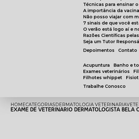
Técnicas para ensinar o
A importância da vacin
Não posso viajar com 
7 sinais de que você e
O verão está logo aí e
Razões Científicas pel
Seja um Tutor Responsá
Depoimentos
Contato
acupuntura
banho e t
exames veterinários
f
filhotes whippet
fisi
Trabalhe Conosco
HOME
CATEGORIAS
DERMATOLOGIA VETERINARIA
VETE
EXAME DE VETERINARIO DERMATOLOGISTA BELA 