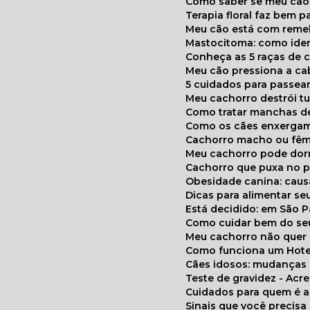
Como saber se meu cã
Terapia floral faz bem 
Meu cão está com reme
Mastocitoma: como ide
Conheça as 5 raças de 
Meu cão pressiona a c
5 cuidados para passea
Meu cachorro destrói t
Como tratar manchas de
Como os cães enxerga
Cachorro macho ou fêm
Meu cachorro pode do
Cachorro que puxa no p
Obesidade canina: cau
Dicas para alimentar seu
Está decidido: em São 
Como cuidar bem do se
Meu cachorro não quer
Como funciona um Hote
Cães idosos: mudança
Teste de gravidez - Ac
Cuidados para quem é 
Sinais que você precisa