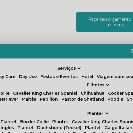
Faça seu orçamento 
!
mesmo
Serviços
Day Care
Day Use
Festas e Eventos
Hotel
Viagem com seu
Filhotes
ollie
Cavalier King Charles Spaniel
Chihuahua
Cocker Spa
Retriever
Maltês
Papillon
Pastor de Shetland
Poodle
S
Plantel
Plantel - Border Collie
Plantel - Cavalier King Charles Spani
 Inglês
Plantel - Dachshund (Teckel)
Plantel - Galgo Italia