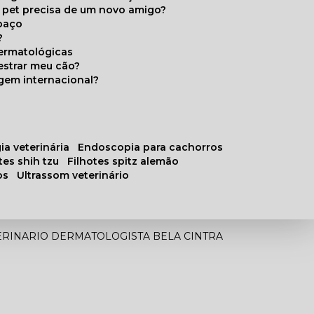
u pet precisa de um novo amigo?
paço
?
ermatológicas
estrar meu cão?
gem internacional?
ia veterinária
endoscopia para cachorros
otes shih tzu
filhotes spitz alemão
os
ultrassom veterinário
ERINARIO DERMATOLOGISTA BELA CINTRA