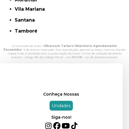
Vila Mariana
Santana
Tamboré
O conteúdo do texto "
Ultrassom Tártaro Veterinário Agendamento
Pacaembu
" é de direito reservado. Sua reprodução, parcial ou total, mesmo citando
nossos links, é proibida sem a autorização do autor. Crime de violação de direito
autoral – artigo 184 do Código Penal –
Lei 9610/98 - Lei de direitos autorais
.
Conheça Nossas
Unidades
Siga-nos!