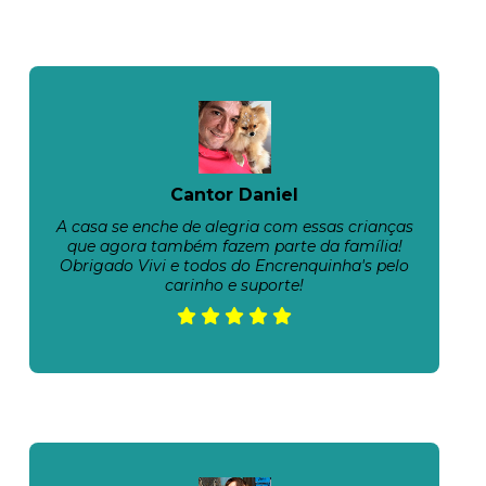
Cantor Daniel
A casa se enche de alegria com essas crianças
que agora também fazem parte da família!
Obrigado Vivi e todos do Encrenquinha's pelo
carinho e suporte!