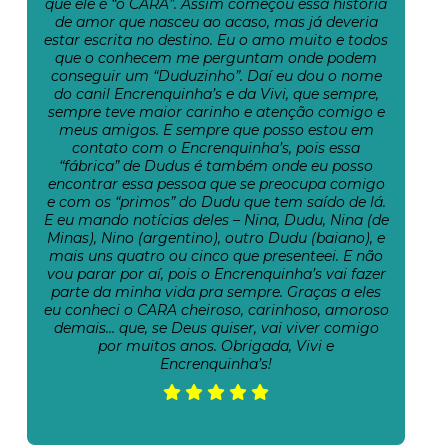
que ele é “o CARA”. Assim começou essa história
de amor que nasceu ao acaso, mas já deveria
estar escrita no destino. Eu o amo muito e todos
que o conhecem me perguntam onde podem
conseguir um “Duduzinho”. Daí eu dou o nome
do canil Encrenquinha’s e da Vivi, que sempre,
sempre teve maior carinho e atenção comigo e
meus amigos. E sempre que posso estou em
contato com o Encrenquinha’s, pois essa
“fábrica” de Dudus é também onde eu posso
encontrar essa pessoa que se preocupa comigo
e com os “primos” do Dudu que tem saído de lá.
E eu mando notícias deles – Nina, Dudu, Nina (de
Minas), Nino (argentino), outro Dudu (baiano), e
mais uns quatro ou cinco que presenteei. E não
vou parar por aí, pois o Encrenquinha’s vai fazer
parte da minha vida pra sempre. Graças a eles
eu conheci o CARA cheiroso, carinhoso, amoroso
demais… que, se Deus quiser, vai viver comigo
por muitos anos. Obrigada, Vivi e
Encrenquinha’s!