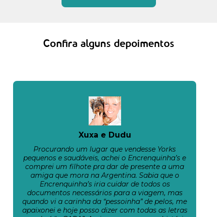
Confira alguns depoimentos
Xuxa e Dudu
Procurando um lugar que vendesse Yorks
pequenos e saudáveis, achei o Encrenquinha’s e
comprei um filhote pra dar de presente a uma
amiga que mora na Argentina. Sabia que o
Encrenquinha’s iria cuidar de todos os
documentos necessários para a viagem, mas
quando vi a carinha da “pessoinha” de pelos, me
apaixonei e hoje posso dizer com todas as letras