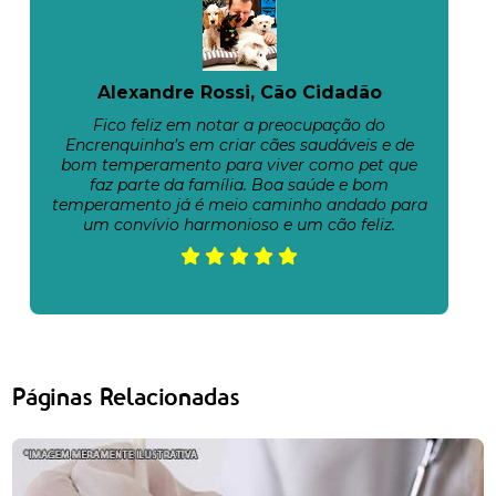
Alexandre Rossi, Cão Cidadão
Fico feliz em notar a preocupação do
Encrenquinha’s em criar cães saudáveis e de
bom temperamento para viver como pet que
faz parte da família. Boa saúde e bom
temperamento já é meio caminho andado para
um convívio harmonioso e um cão feliz.
Páginas Relacionadas