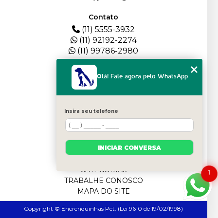
Contato
(11) 5555-3932
(11) 92192-2274
(11) 99786-2980
Menu
Olá! Fale agora pelo WhatsApp
HOME
QUEM SOMOS
DEPOIMENTOS
Insira seu telefone
PLANTEL
BLOG
SERVIÇOS
INICIAR CONVERSA
FILHOTES
CONTATO
CATEGORIAS
1
TRABALHE CONOSCO
MAPA DO SITE
Copyright © Encrenquinhas Pet. (Lei 9610 de 19/02/1998)