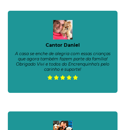
Cantor Daniel
A casa se enche de alegria com essas crianças
que agora também fazem parte da família!
Obrigado Vivi e todos do Encrenquinha's pelo
carinho e suporte!