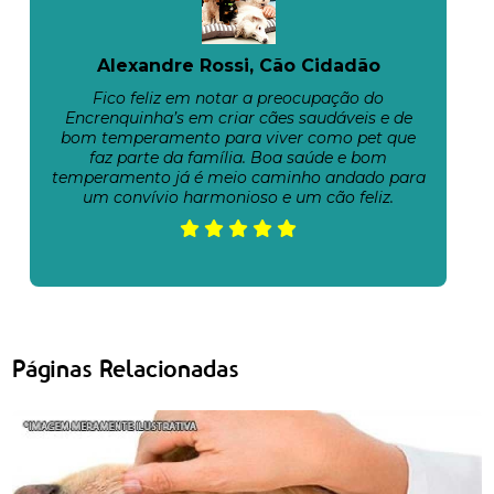
Alexandre Rossi, Cão Cidadão
Fico feliz em notar a preocupação do
Encrenquinha’s em criar cães saudáveis e de
bom temperamento para viver como pet que
faz parte da família. Boa saúde e bom
temperamento já é meio caminho andado para
um convívio harmonioso e um cão feliz.
Páginas Relacionadas