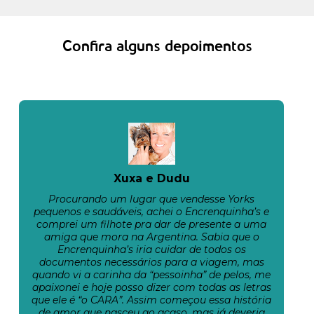
Confira alguns depoimentos
Xuxa e Dudu
Procurando um lugar que vendesse Yorks
pequenos e saudáveis, achei o Encrenquinha’s e
comprei um filhote pra dar de presente a uma
amiga que mora na Argentina. Sabia que o
Encrenquinha’s iria cuidar de todos os
documentos necessários para a viagem, mas
quando vi a carinha da “pessoinha” de pelos, me
apaixonei e hoje posso dizer com todas as letras
que ele é “o CARA”. Assim começou essa história
de amor que nasceu ao acaso, mas já deveria