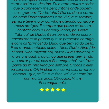
estar escrita no destino. Eu o amo muito e todos
que o conhecem me perguntam onde podem
conseguir um “Duduzinho”. Daí eu dou o nome
do canil Encrenquinha’s e da Vivi, que sempre,
sempre teve maior carinho e atenção comigo e
meus amigos. E sempre que posso estou em
contato com o Encrenquinha’s, pois essa
“fábrica” de Dudus é também onde eu posso
encontrar essa pessoa que se preocupa comigo
e com os “primos” do Dudu que tem saído de lá.
E eu mando notícias deles – Nina, Dudu, Nina (de
Minas), Nino (argentino), outro Dudu (baiano), e
mais uns quatro ou cinco que presenteei. E não
vou parar por aí, pois o Encrenquinha’s vai fazer
parte da minha vida pra sempre. Graças a eles
eu conheci o CARA cheiroso, carinhoso, amoroso
demais… que, se Deus quiser, vai viver comigo
por muitos anos. Obrigada, Vivi e
Encrenquinha’s!