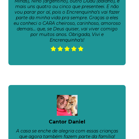
Minas), Nino (argentino), outro Dudu (baiano), e
mais uns quatro ou cinco que presenteei. E não
vou parar por aí, pois o Encrenquinha’s vai fazer
parte da minha vida pra sempre. Graças a eles
eu conheci o CARA cheiroso, carinhoso, amoroso
demais… que, se Deus quiser, vai viver comigo
por muitos anos. Obrigada, Vivi e
Encrenquinha’s!
Cantor Daniel
A casa se enche de alegria com essas crianças
que agora também fazem parte da família!