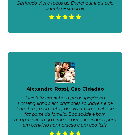
Obrigado Vivi e todos do Encrenquinha's pelo
carinho e suporte!
Alexandre Rossi, Cão Cidadão
Fico feliz em notar a preocupação do
Encrenquinha’s em criar cães saudáveis e de
bom temperamento para viver como pet que
faz parte da família. Boa saúde e bom
temperamento já é meio caminho andado para
um convívio harmonioso e um cão feliz.