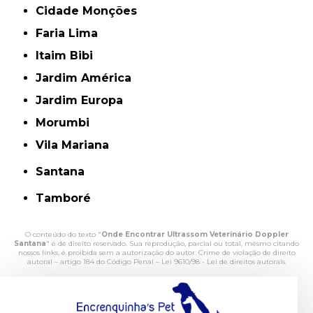
Cidade Monções
Faria Lima
Itaim Bibi
Jardim América
Jardim Europa
Morumbi
Vila Mariana
Santana
Tamboré
O conteúdo do texto "
Onde Encontrar Ultrassom Veterinário Doppler
Santana
" é de direito reservado. Sua reprodução, parcial ou total, mesmo citando
nossos links, é proibida sem a autorização do autor. Crime de violação de direito
autoral – artigo 184 do Código Penal –
Lei 9610/98 - Lei de direitos autorais
.