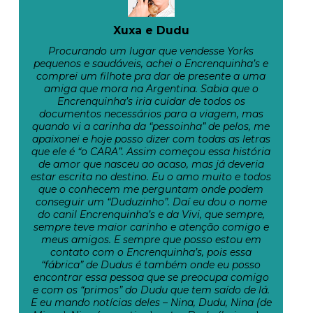
Xuxa e Dudu
Procurando um lugar que vendesse Yorks
pequenos e saudáveis, achei o Encrenquinha’s e
comprei um filhote pra dar de presente a uma
amiga que mora na Argentina. Sabia que o
Encrenquinha’s iria cuidar de todos os
documentos necessários para a viagem, mas
quando vi a carinha da “pessoinha” de pelos, me
apaixonei e hoje posso dizer com todas as letras
que ele é “o CARA”. Assim começou essa história
de amor que nasceu ao acaso, mas já deveria
estar escrita no destino. Eu o amo muito e todos
que o conhecem me perguntam onde podem
conseguir um “Duduzinho”. Daí eu dou o nome
do canil Encrenquinha’s e da Vivi, que sempre,
sempre teve maior carinho e atenção comigo e
meus amigos. E sempre que posso estou em
contato com o Encrenquinha’s, pois essa
“fábrica” de Dudus é também onde eu posso
encontrar essa pessoa que se preocupa comigo
e com os “primos” do Dudu que tem saído de lá.
E eu mando notícias deles – Nina, Dudu, Nina (de