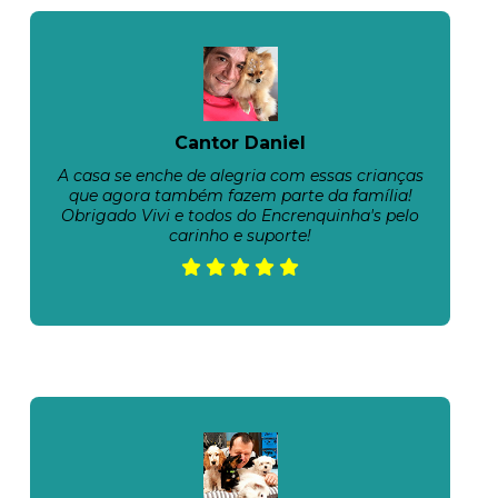
Cantor Daniel
A casa se enche de alegria com essas crianças
que agora também fazem parte da família!
Obrigado Vivi e todos do Encrenquinha's pelo
carinho e suporte!