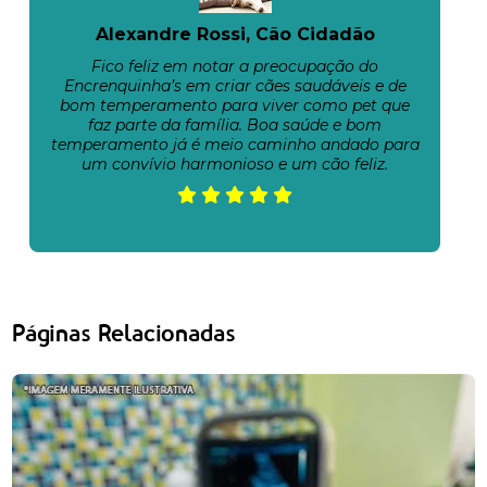
Alexandre Rossi, Cão Cidadão
Fico feliz em notar a preocupação do
Encrenquinha’s em criar cães saudáveis e de
bom temperamento para viver como pet que
faz parte da família. Boa saúde e bom
temperamento já é meio caminho andado para
um convívio harmonioso e um cão feliz.
Páginas Relacionadas