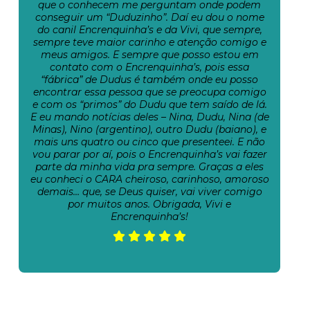
que o conhecem me perguntam onde podem
conseguir um “Duduzinho”. Daí eu dou o nome
do canil Encrenquinha’s e da Vivi, que sempre,
sempre teve maior carinho e atenção comigo e
meus amigos. E sempre que posso estou em
contato com o Encrenquinha’s, pois essa
“fábrica” de Dudus é também onde eu posso
encontrar essa pessoa que se preocupa comigo
e com os “primos” do Dudu que tem saído de lá.
E eu mando notícias deles – Nina, Dudu, Nina (de
Minas), Nino (argentino), outro Dudu (baiano), e
mais uns quatro ou cinco que presenteei. E não
vou parar por aí, pois o Encrenquinha’s vai fazer
parte da minha vida pra sempre. Graças a eles
eu conheci o CARA cheiroso, carinhoso, amoroso
demais… que, se Deus quiser, vai viver comigo
por muitos anos. Obrigada, Vivi e
Encrenquinha’s!