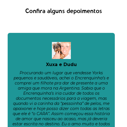
Confira alguns depoimentos
Xuxa e Dudu
Procurando um lugar que vendesse Yorks
pequenos e saudáveis, achei o Encrenquinha’s e
comprei um filhote pra dar de presente a uma
amiga que mora na Argentina. Sabia que o
Encrenquinha’s iria cuidar de todos os
documentos necessários para a viagem, mas
quando vi a carinha da “pessoinha” de pelos, me
apaixonei e hoje posso dizer com todas as letras
que ele é “o CARA”. Assim começou essa história
de amor que nasceu ao acaso, mas já deveria
estar escrita no destino. Eu o amo muito e todos