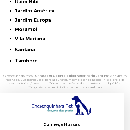
Itaim Bibi
Jardim América
Jardim Europa
Morumbi
Vila Mariana
Santana
Tamboré
O conteúdo do texto "
Ultrassom Odontológico Veterinário Jardins
" é de direito
reservado. Sua reprodução, parcial ou total, mesmo citando nossos links, é proibida
sem a autorização do autor. Crime de violação de direito autoral – artigo 184 do
Código Penal –
Lei 9610/98 - Lei de direitos autorais
.
Conheça Nossas