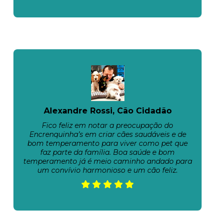
Alexandre Rossi, Cão Cidadão
Fico feliz em notar a preocupação do
Encrenquinha’s em criar cães saudáveis e de
bom temperamento para viver como pet que
faz parte da família. Boa saúde e bom
temperamento já é meio caminho andado para
um convívio harmonioso e um cão feliz.