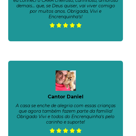
eu conheci o CARA cheiroso, carinhoso, amoroso
demais… que, se Deus quiser, vai viver comigo
por muitos anos. Obrigada, Vivi e
Encrenquinha’s!
Cantor Daniel
A casa se enche de alegria com essas crianças
que agora também fazem parte da família!
Obrigado Vivi e todos do Encrenquinha's pelo
carinho e suporte!