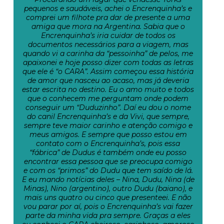
pequenos e saudáveis, achei o Encrenquinha’s e
comprei um filhote pra dar de presente a uma
amiga que mora na Argentina. Sabia que o
Encrenquinha’s iria cuidar de todos os
documentos necessários para a viagem, mas
quando vi a carinha da “pessoinha” de pelos, me
apaixonei e hoje posso dizer com todas as letras
que ele é “o CARA”. Assim começou essa história
de amor que nasceu ao acaso, mas já deveria
estar escrita no destino. Eu o amo muito e todos
que o conhecem me perguntam onde podem
conseguir um “Duduzinho”. Daí eu dou o nome
do canil Encrenquinha’s e da Vivi, que sempre,
sempre teve maior carinho e atenção comigo e
meus amigos. E sempre que posso estou em
contato com o Encrenquinha’s, pois essa
“fábrica” de Dudus é também onde eu posso
encontrar essa pessoa que se preocupa comigo
e com os “primos” do Dudu que tem saído de lá.
E eu mando notícias deles – Nina, Dudu, Nina (de
Minas), Nino (argentino), outro Dudu (baiano), e
mais uns quatro ou cinco que presenteei. E não
vou parar por aí, pois o Encrenquinha’s vai fazer
parte da minha vida pra sempre. Graças a eles