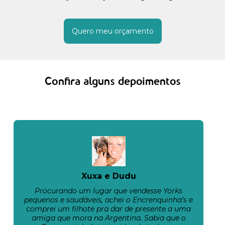
Quero meu orçamento
Confira alguns depoimentos
Xuxa e Dudu
Procurando um lugar que vendesse Yorks
pequenos e saudáveis, achei o Encrenquinha’s e
comprei um filhote pra dar de presente a uma
amiga que mora na Argentina. Sabia que o