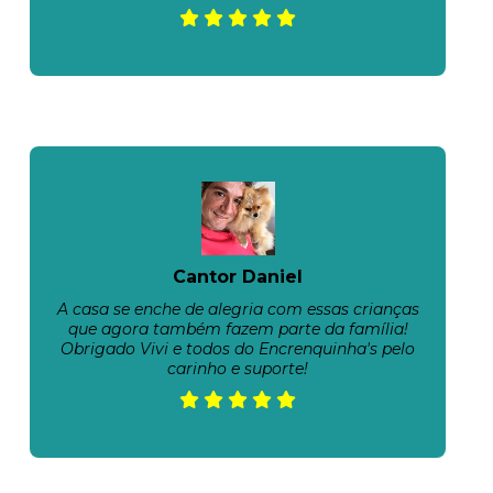
Cantor Daniel
A casa se enche de alegria com essas crianças
que agora também fazem parte da família!
Obrigado Vivi e todos do Encrenquinha's pelo
carinho e suporte!