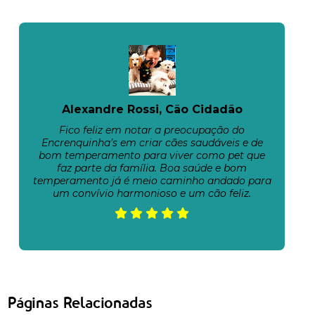
Alexandre Rossi, Cão Cidadão
Fico feliz em notar a preocupação do
Encrenquinha’s em criar cães saudáveis e de
bom temperamento para viver como pet que
faz parte da família. Boa saúde e bom
temperamento já é meio caminho andado para
um convívio harmonioso e um cão feliz.
Páginas Relacionadas