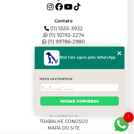
Contato
(11) 5555-3932
(11) 92192-2274
(11) 99786-2980
Menu
Olá! Fale agora pelo WhatsApp
HOME
QUEM SOMOS
DEPOIMENTOS
Insira seu telefone
PLANTEL
BLOG
SERVIÇOS
INICIAR CONVERSA
FILHOTES
CONTATO
CATEGORIAS
1
TRABALHE CONOSCO
MAPA DO SITE