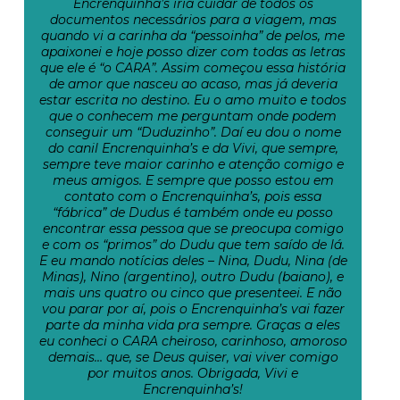
Encrenquinha’s iria cuidar de todos os
documentos necessários para a viagem, mas
quando vi a carinha da “pessoinha” de pelos, me
apaixonei e hoje posso dizer com todas as letras
que ele é “o CARA”. Assim começou essa história
de amor que nasceu ao acaso, mas já deveria
estar escrita no destino. Eu o amo muito e todos
que o conhecem me perguntam onde podem
conseguir um “Duduzinho”. Daí eu dou o nome
do canil Encrenquinha’s e da Vivi, que sempre,
sempre teve maior carinho e atenção comigo e
meus amigos. E sempre que posso estou em
contato com o Encrenquinha’s, pois essa
“fábrica” de Dudus é também onde eu posso
encontrar essa pessoa que se preocupa comigo
e com os “primos” do Dudu que tem saído de lá.
E eu mando notícias deles – Nina, Dudu, Nina (de
Minas), Nino (argentino), outro Dudu (baiano), e
mais uns quatro ou cinco que presenteei. E não
vou parar por aí, pois o Encrenquinha’s vai fazer
parte da minha vida pra sempre. Graças a eles
eu conheci o CARA cheiroso, carinhoso, amoroso
demais… que, se Deus quiser, vai viver comigo
por muitos anos. Obrigada, Vivi e
Encrenquinha’s!