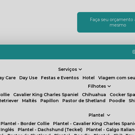
Faça seu orçamento 
!
mesmo
Serviços
Day Care
Day Use
Festas e Eventos
Hotel
Viagem com seu
Filhotes
ollie
Cavalier King Charles Spaniel
Chihuahua
Cocker Spa
Retriever
Maltês
Papillon
Pastor de Shetland
Poodle
S
Plantel
Plantel - Border Collie
Plantel - Cavalier King Charles Spani
 Inglês
Plantel - Dachshund (Teckel)
Plantel - Galgo Italia