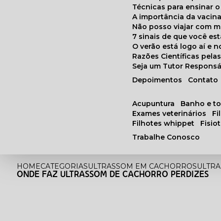
Técnicas para ensinar o
A importância da vacin
Não posso viajar com 
7 sinais de que você e
O verão está logo aí e
Razões Científicas pel
Seja um Tutor Responsá
Depoimentos
Contato
acupuntura
banho e t
exames veterinários
f
filhotes whippet
fisi
Trabalhe Conosco
HOME
CATEGORIAS
ULTRASSOM EM CACHORROS
ULTR
ONDE FAZ ULTRASSOM DE CACHORRO PERDIZES