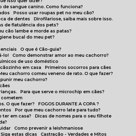
que isso quer dizer?
o de sangue canino. Como funciona?
cados
Posso usar roupas pet no meu cão?
oca de dentes
Dirofilariose, saiba mais sobre isso.
s de flatulência dos pets?
meu cão lambe e morde as patas?
igiene bucal do meu pet?
senciais
O que é Cão-guia?
-lo!
Como demonstrar amor ao meu cachorro?
químicos de uso doméstico
m cãozinho em casa
Primeiros socorros para cães
Meu cachorro comeu veneno de rato. O que fazer?
o punir meu cachorro?
 cães
rianças.
Para que serve o microchip em cães?
es cometem
s. O que fazer?
FOGOS DURANTE A COPA ?
entos
Por que meu cachorro late para tudo?
o ter em casa?
Dicas de nomes para o seu filhote
ida?
uidar
Como prevenir a leishmaniose
 Siga estas dicas
Castração - Verdades e Mitos