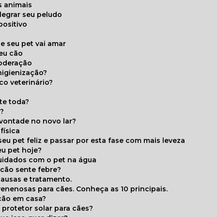
s animais
legrar seu peludo
positivo
s
e seu pet vai amar
seu cão
moderação
higienização?
co veterinário?
ite toda?
a?
 vontade no novo lar?
física
eu pet feliz e passar por esta fase com mais leveza
eu pet hoje?
cuidados com o pet na água
 cão sente febre?
causas e tratamento.
 venenosas para cães. Conheça as 10 principais.
cão em casa?
te protetor solar para cães?