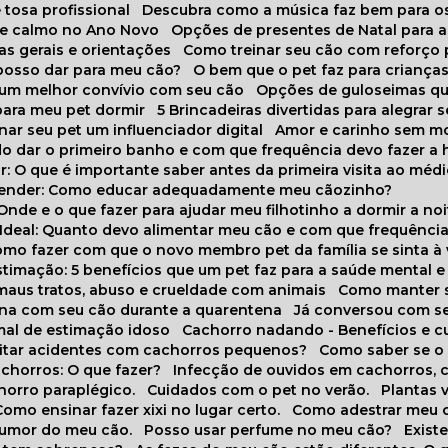
 tosa profissional
Descubra como a música faz bem para o
o e calmo no Ano Novo
Opções de presentes de Natal para a
cas gerais e orientações
Como treinar seu cão com reforço 
 posso dar para meu cão?
O bem que o pet faz para criança
a um melhor convívio com seu cão
Opções de guloseimas qu
para meu pet dormir
5 Brincadeiras divertidas para alegrar 
rnar seu pet um influenciador digital
Amor e carinho sem 
do dar o primeiro banho e com que frequência devo fazer a 
r: O que é importante saber antes da primeira visita ao médi
prender: Como educar adequadamente meu cãozinho?
 Onde e o que fazer para ajudar meu filhotinho a dormir a no
o Ideal: Quanto devo alimentar meu cão e com que frequênci
Como fazer com que o novo membro pet da família se sinta à
stimação: 5 benefícios que um pet faz para a saúde mental e 
 maus tratos, abuso e crueldade com animais
Como manter s
tina com seu cão durante a quarentena
Já conversou com s
mal de estimação idoso
Cachorro nadando - Benefícios e 
evitar acidentes com cachorros pequenos?
Como saber se o
chorros: O que fazer?
Infecção de ouvidos em cachorros, 
horro paraplégico.
Cuidados com o pet no verão.
Plantas
Como ensinar fazer xixi no lugar certo.
Como adestrar meu 
 humor do meu cão.
Posso usar perfume no meu cão?
Exis