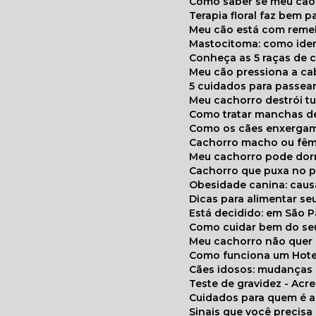
Como saber se meu cã
Terapia floral faz bem 
Meu cão está com reme
Mastocitoma: como ide
Conheça as 5 raças de 
Meu cão pressiona a c
5 cuidados para passea
Meu cachorro destrói t
Como tratar manchas de
Como os cães enxerga
Cachorro macho ou fêm
Meu cachorro pode do
Cachorro que puxa no p
Obesidade canina: cau
Dicas para alimentar seu
Está decidido: em São 
Como cuidar bem do se
Meu cachorro não quer
Como funciona um Hote
Cães idosos: mudança
Teste de gravidez - Ac
Cuidados para quem é 
Sinais que você precisa