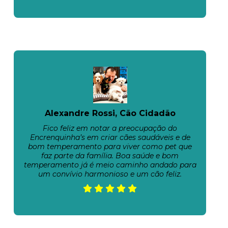
Alexandre Rossi, Cão Cidadão
Fico feliz em notar a preocupação do
Encrenquinha’s em criar cães saudáveis e de
bom temperamento para viver como pet que
faz parte da família. Boa saúde e bom
temperamento já é meio caminho andado para
um convívio harmonioso e um cão feliz.