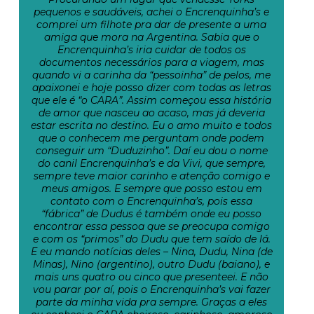
pequenos e saudáveis, achei o Encrenquinha’s e
comprei um filhote pra dar de presente a uma
amiga que mora na Argentina. Sabia que o
Encrenquinha’s iria cuidar de todos os
documentos necessários para a viagem, mas
quando vi a carinha da “pessoinha” de pelos, me
apaixonei e hoje posso dizer com todas as letras
que ele é “o CARA”. Assim começou essa história
de amor que nasceu ao acaso, mas já deveria
estar escrita no destino. Eu o amo muito e todos
que o conhecem me perguntam onde podem
conseguir um “Duduzinho”. Daí eu dou o nome
do canil Encrenquinha’s e da Vivi, que sempre,
sempre teve maior carinho e atenção comigo e
meus amigos. E sempre que posso estou em
contato com o Encrenquinha’s, pois essa
“fábrica” de Dudus é também onde eu posso
encontrar essa pessoa que se preocupa comigo
e com os “primos” do Dudu que tem saído de lá.
E eu mando notícias deles – Nina, Dudu, Nina (de
Minas), Nino (argentino), outro Dudu (baiano), e
mais uns quatro ou cinco que presenteei. E não
vou parar por aí, pois o Encrenquinha’s vai fazer
parte da minha vida pra sempre. Graças a eles