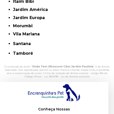
Itaim Bibi
Jardim América
Jardim Europa
Morumbi
Vila Mariana
Santana
Tamboré
O conteúdo do texto "
Onde Tem Ultrassom Cães Jardim Paulista
" é de direito
reservado. Sua reprodução, parcial ou total, mesmo citando nossos links, é proibida
sem a autorização do autor. Crime de violação de direito autoral – artigo 184 do
Código Penal –
Lei 9610/98 - Lei de direitos autorais
.
Conheça Nossas