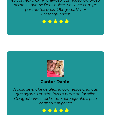
eu conheci o CARA cheiroso, carinhoso, amoroso
demais… que, se Deus quiser, vai viver comigo
por muitos anos. Obrigada, Vivi e
Encrenquinha’s!
Cantor Daniel
A casa se enche de alegria com essas crianças
que agora também fazem parte da família!
Obrigado Vivi e todos do Encrenquinha's pelo
carinho e suporte!