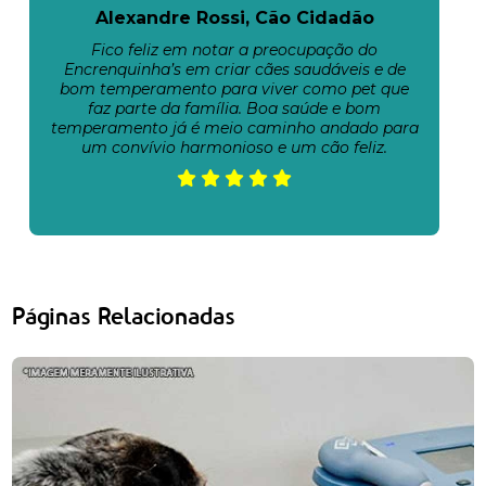
Alexandre Rossi, Cão Cidadão
Fico feliz em notar a preocupação do
Encrenquinha’s em criar cães saudáveis e de
bom temperamento para viver como pet que
faz parte da família. Boa saúde e bom
temperamento já é meio caminho andado para
um convívio harmonioso e um cão feliz.
Páginas Relacionadas