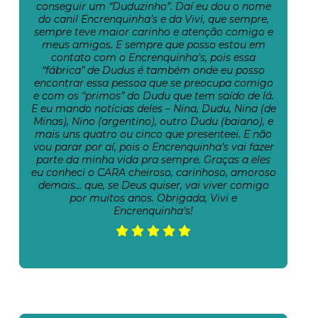
conseguir um “Duduzinho”. Daí eu dou o nome
do canil Encrenquinha’s e da Vivi, que sempre,
sempre teve maior carinho e atenção comigo e
meus amigos. E sempre que posso estou em
contato com o Encrenquinha’s, pois essa
“fábrica” de Dudus é também onde eu posso
encontrar essa pessoa que se preocupa comigo
e com os “primos” do Dudu que tem saído de lá.
E eu mando notícias deles – Nina, Dudu, Nina (de
Minas), Nino (argentino), outro Dudu (baiano), e
mais uns quatro ou cinco que presenteei. E não
vou parar por aí, pois o Encrenquinha’s vai fazer
parte da minha vida pra sempre. Graças a eles
eu conheci o CARA cheiroso, carinhoso, amoroso
demais… que, se Deus quiser, vai viver comigo
por muitos anos. Obrigada, Vivi e
Encrenquinha’s!