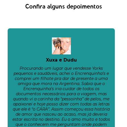
Confira alguns depoimentos
Xuxa e Dudu
Procurando um lugar que vendesse Yorks
pequenos e saudáveis, achei o Encrenquinha’s e
comprei um filhote pra dar de presente a uma
amiga que mora na Argentina. Sabia que o
Encrenquinha’s iria cuidar de todos os
documentos necessários para a viagem, mas
quando vi a carinha da “pessoinha” de pelos, me
apaixonei e hoje posso dizer com todas as letras
que ele é “o CARA”. Assim começou essa história
de amor que nasceu ao acaso, mas já deveria
estar escrita no destino. Eu o amo muito e todos
que o conhecem me perguntam onde podem