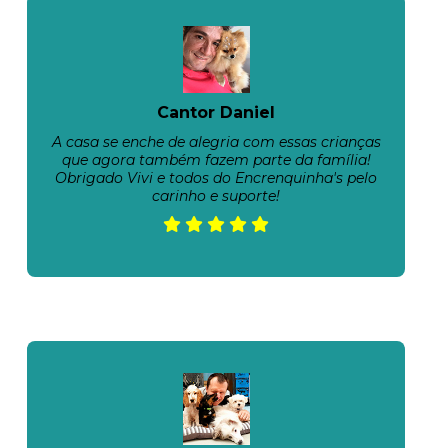
Cantor Daniel
A casa se enche de alegria com essas crianças
que agora também fazem parte da família!
Obrigado Vivi e todos do Encrenquinha's pelo
carinho e suporte!