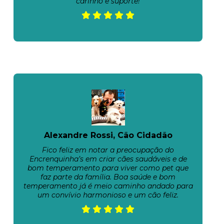
carinho e suporte!
Alexandre Rossi, Cão Cidadão
Fico feliz em notar a preocupação do
Encrenquinha’s em criar cães saudáveis e de
bom temperamento para viver como pet que
faz parte da família. Boa saúde e bom
temperamento já é meio caminho andado para
um convívio harmonioso e um cão feliz.