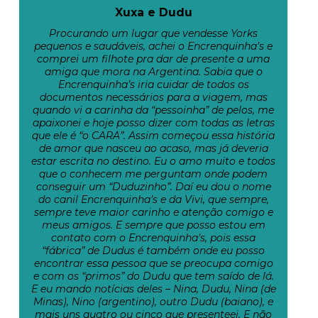
Xuxa e Dudu
Procurando um lugar que vendesse Yorks
pequenos e saudáveis, achei o Encrenquinha’s e
comprei um filhote pra dar de presente a uma
amiga que mora na Argentina. Sabia que o
Encrenquinha’s iria cuidar de todos os
documentos necessários para a viagem, mas
quando vi a carinha da “pessoinha” de pelos, me
apaixonei e hoje posso dizer com todas as letras
que ele é “o CARA”. Assim começou essa história
de amor que nasceu ao acaso, mas já deveria
estar escrita no destino. Eu o amo muito e todos
que o conhecem me perguntam onde podem
conseguir um “Duduzinho”. Daí eu dou o nome
do canil Encrenquinha’s e da Vivi, que sempre,
sempre teve maior carinho e atenção comigo e
meus amigos. E sempre que posso estou em
contato com o Encrenquinha’s, pois essa
“fábrica” de Dudus é também onde eu posso
encontrar essa pessoa que se preocupa comigo
e com os “primos” do Dudu que tem saído de lá.
E eu mando notícias deles – Nina, Dudu, Nina (de
Minas), Nino (argentino), outro Dudu (baiano), e
mais uns quatro ou cinco que presenteei. E não