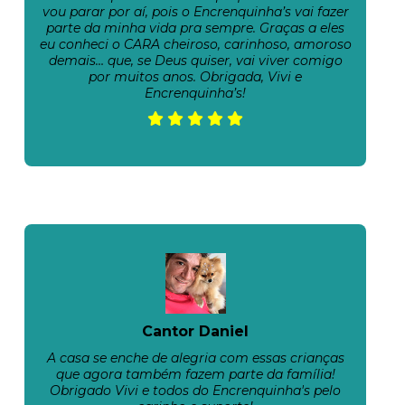
vou parar por aí, pois o Encrenquinha’s vai fazer
parte da minha vida pra sempre. Graças a eles
eu conheci o CARA cheiroso, carinhoso, amoroso
demais… que, se Deus quiser, vai viver comigo
por muitos anos. Obrigada, Vivi e
Encrenquinha’s!
Cantor Daniel
A casa se enche de alegria com essas crianças
que agora também fazem parte da família!
Obrigado Vivi e todos do Encrenquinha's pelo