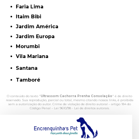
Faria Lima
Itaim Bibi
Jardim América
Jardim Europa
Morumbi
Vila Mariana
Santana
Tamboré
O conteúdo do texto "
Ultrassom Cachorra Prenha Consolação
" é de direito
reservado. Sua reprodução, parcial ou total, mesmo citando nossos links, é proibida
sem a autorização do autor. Crime de violação de direito autoral – artigo 184 do
Código Penal –
Lei 9610/98 - Lei de direitos autorais
.