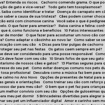
va? Entenda os riscos.
Cachorro comendo grama. O que po
ação de gato e vice-versa?
Todo gato tem toxoplasmose?
. Saiba como identificar e tratar
Doença do carrapato em c
omo saber a causa de sua tristeza?
Cães podem comer choco
m cão está com cinomose canina
Você sabe o que é pedigre
pelo. O que fazer para amenizar?
Raiva canina e felina: c
o que é, como funciona e benefícios
10 Fatos interessante
arar de morder
O que fazer para acostumar um novo cão co
ora? Como adaptar o cãozinho ao novo lar
Como saber se s
nicação com seu cão
4 Dicas para tirar pulgas de cachorro
roteger seu pet nas festas
Os gatos caem sempre em pé?
 que deve ser considerado para uma posse responsável
Como
NCA deve fazer com seu cão
10 Sinais fofos de que seu gato
tarismo de nossos cães e gatos?
13 Plantas seguras para
stresse do seu pet
Como evitar doenças comuns nos pets du
 tosa profissional
Descubra como a música faz bem para o
o e calmo no Ano Novo
Opções de presentes de Natal para a
cas gerais e orientações
Como treinar seu cão com reforço 
 posso dar para meu cão?
O bem que o pet faz para criança
a um melhor convívio com seu cão
Opções de guloseimas qu
para meu pet dormir
5 Brincadeiras divertidas para alegrar 
rnar seu pet um influenciador digital
Amor e carinho sem 