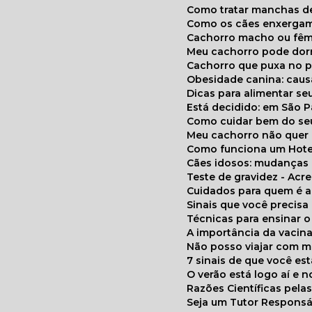
Como tratar manchas de
Como os cães enxerga
Cachorro macho ou fêm
Meu cachorro pode do
Cachorro que puxa no p
Obesidade canina: cau
Dicas para alimentar seu
Está decidido: em São 
Como cuidar bem do se
Meu cachorro não quer
Como funciona um Hote
Cães idosos: mudança
Teste de gravidez - Ac
Cuidados para quem é 
Sinais que você precisa
Técnicas para ensinar o
A importância da vacin
Não posso viajar com 
7 sinais de que você e
O verão está logo aí e
Razões Científicas pel
Seja um Tutor Responsá