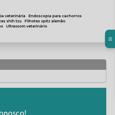
ia veterinária
endoscopia para cachorros
otes shih tzu
filhotes spitz alemão
os
ultrassom veterinário
onosco!