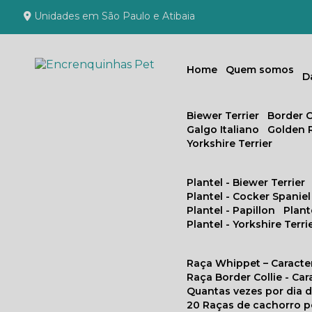
Unidades em São Paulo e Atibaia
Home
Quem somos
Biewer Terrier
Border C
Galgo Italiano
Golden 
Yorkshire Terrier
Plantel - Biewer Terrier
Plantel - Cocker Spaniel
Plantel - Papillon
Plan
Plantel - Yorkshire Terri
Raça Whippet – Caracte
Raça Border Collie - Ca
Quantas vezes por dia
20 Raças de cachorro 