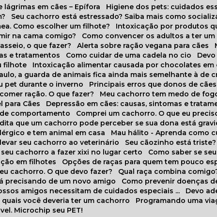
 lágrimas em cães – Epífora
Higiene dos pets: cuidados es
m?
Seu cachorro está estressado? Saiba mais como socializá
ea. Como escolher um filhote?
Intoxicação por produtos 
rmir na cama comigo?
Como convencer os adultos a ter u
asseio, o que fazer?
Alerta sobre ração vegana para cães
sas e tratamentos
Como cuidar de uma cadela no cio
Dev
 filhote
Intoxicação alimentar causada por chocolates em
Paulo, a guarda de animais fica ainda mais semelhante à de c
u pet durante o inverno
Principais erros que donos de cã
 comer ração. O que fazer?
Meu cachorro tem medo de fogo
l para Cães
Depressão em cães: causas, sintomas e tratam
s de comportamento
Comprei um cachorro. O que eu precis
redita que um cachorro pode perceber se sua dona está grav
alérgico e tem animal em casa
Mau hálito - Aprenda como c
 levar seu cachorro ao veterinário
Seu cãozinho está triste?
 seu cachorro a fazer xixi no lugar certo
Como saber se se
ação em filhotes
Opções de raças para quem tem pouco es
meu cachorro. O que devo fazer?
Qual raça combina comigo
stá precisando de um novo amigo
Como prevenir doenças d
 nossos amigos necessitam de cuidados especiais ...
Devo ad
as quais você deveria ter um cachorro
Programando uma via
vel. Microchip seu PET!