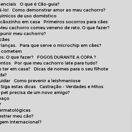
senciais
O que é Cão-guia?
-lo!
Como demonstrar amor ao meu cachorro?
químicos de uso doméstico
m cãozinho em casa
Primeiros socorros para cães
Meu cachorro comeu veneno de rato. O que fazer?
o punir meu cachorro?
 cães
rianças.
Para que serve o microchip em cães?
es cometem
s. O que fazer?
FOGOS DURANTE A COPA ?
entos
Por que meu cachorro late para tudo?
o ter em casa?
Dicas de nomes para o seu filhote
ida?
uidar
Como prevenir a leishmaniose
 Siga estas dicas
Castração - Verdades e Mitos
u pet precisa de um novo amigo?
paço
?
ermatológicas
estrar meu cão?
gem internacional?