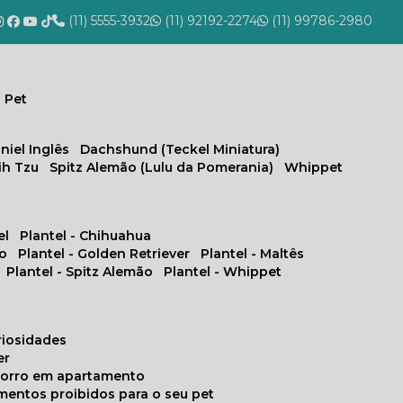
(11) 5555-3932
(11) 92192-2274
(11) 99786-2980
 Pet
niel Inglês
Dachshund (Teckel Miniatura)
hih Tzu
Spitz Alemão (Lulu da Pomerania)
Whippet
el
Plantel - Chihuahua
no
Plantel - Golden Retriever
Plantel - Maltês
Plantel - Spitz Alemão
Plantel - Whippet
uriosidades
er
chorro em apartamento
limentos proibidos para o seu pet