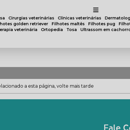
osa
cirurgias veterinárias
clínicas veterinárias
dermatolog
ilhotes golden retriever
filhotes maltês
filhotes pug
filh
oterapia veterinária
ortopedia
tosa
ultrassom em cachorr
acionado a esta página, volte mais tarde
Fale C