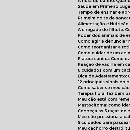
A hora do banho: Quan
Saúde em Primeiro Luga
Tempo de ensinar e a
Primeira noite de sono:
Alimentação e Nutriçã
A chegada do filhote: 
Poder dos animais de e
Como agir e denunciar
Como reorganizar a ro
Como cuidar de um ani
Fratura canina: Como 
Reação de vacina em ca
6 cuidados com um cac
Dica de Adestramento: 
12 principais sinais do
Como saber se meu cã
Terapia floral faz bem 
Meu cão está com reme
Mastocitoma: como ide
Conheça as 5 raças de 
Meu cão pressiona a c
5 cuidados para passea
Meu cachorro destrói t