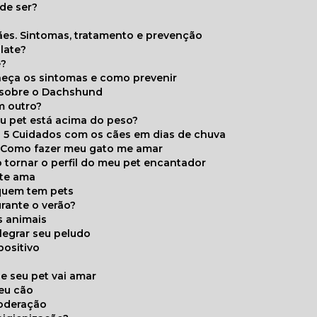
de ser?
ães. Sintomas, tratamento e prevenção
late?
e?
onheça os sintomas e como prevenir
s sobre o Dachshund
m outro?
eu pet está acima do peso?
5 Cuidados com os cães em dias de chuva
Como fazer meu gato me amar
 tornar o perfil do meu pet encantador
 te ama
 quem tem pets
rante o verão?
s animais
legrar seu peludo
positivo
s
e seu pet vai amar
seu cão
moderação