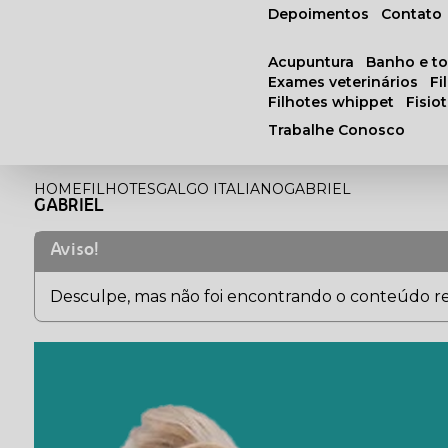
Depoimentos
Contato
acupuntura
banho e t
exames veterinários
f
filhotes whippet
fisi
Trabalhe Conosco
HOME
FILHOTES
GALGO ITALIANO
GABRIEL
GABRIEL
Aviso!
Desculpe, mas não foi encontrando o conteúdo rel