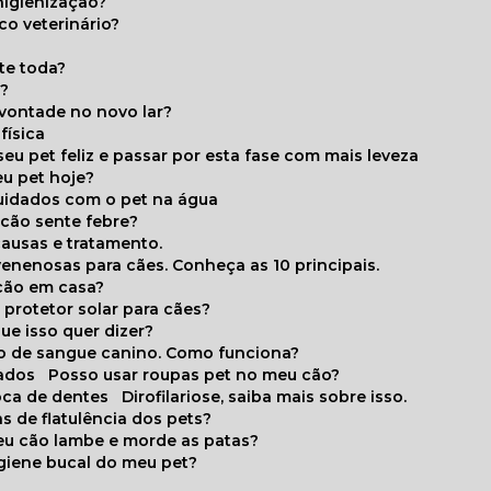
higienização?
co veterinário?
ite toda?
a?
 vontade no novo lar?
física
eu pet feliz e passar por esta fase com mais leveza
eu pet hoje?
cuidados com o pet na água
 cão sente febre?
causas e tratamento.
 venenosas para cães. Conheça as 10 principais.
cão em casa?
te protetor solar para cães?
que isso quer dizer?
o de sangue canino. Como funciona?
cados
Posso usar roupas pet no meu cão?
oca de dentes
Dirofilariose, saiba mais sobre isso.
s de flatulência dos pets?
meu cão lambe e morde as patas?
igiene bucal do meu pet?