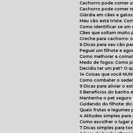
Cachorro pode comer u
Cachorro pode comer r
Giárdia em cães e gatos
Meu cão está triste. C
Como identificar se u
Cães que soltam muito 
Creche para cachorro: 
6 Dicas para seu cão p
Peguei um filhote e ag
Como melhorar a comu
Medo de fogos: Como p
Decidiu ter um pet? O
14 Coisas que você NU
Como combater o seden
9 Dicas para aliviar o e
5 Benefícios do banho e
Mantenha o pet segur
Cuidando do filhote: di
Quais frutas e legumes
4 Atitudes simples par
Como escolher o lugar 
7 Dicas simples para to