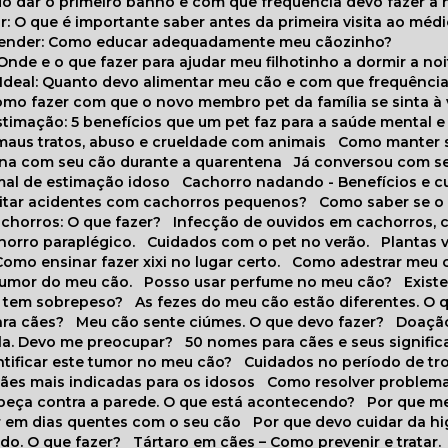
do dar o primeiro banho e com que frequência devo fazer a 
r: O que é importante saber antes da primeira visita ao médi
prender: Como educar adequadamente meu cãozinho?
 Onde e o que fazer para ajudar meu filhotinho a dormir a no
o Ideal: Quanto devo alimentar meu cão e com que frequênci
Como fazer com que o novo membro pet da família se sinta à
stimação: 5 benefícios que um pet faz para a saúde mental e 
 maus tratos, abuso e crueldade com animais
Como manter s
tina com seu cão durante a quarentena
Já conversou com s
mal de estimação idoso
Cachorro nadando - Benefícios e 
evitar acidentes com cachorros pequenos?
Como saber se o
chorros: O que fazer?
Infecção de ouvidos em cachorros, 
horro paraplégico.
Cuidados com o pet no verão.
Plantas
Como ensinar fazer xixi no lugar certo.
Como adestrar meu 
 humor do meu cão.
Posso usar perfume no meu cão?
Exis
o tem sobrepeso?
As fezes do meu cão estão diferentes. O 
para cães?
Meu cão sente ciúmes. O que devo fazer?
Doaçã
la. Devo me preocupar?
50 nomes para cães e seus signifi
ntificar este tumor no meu cão?
Cuidados no período de tr
cães mais indicadas para os idosos
Como resolver problema
abeça contra a parede. O que está acontecendo?
Por que 
r em dias quentes com o seu cão
Por que devo cuidar da h
udo. O que fazer?
Tártaro em cães – Como prevenir e tratar.