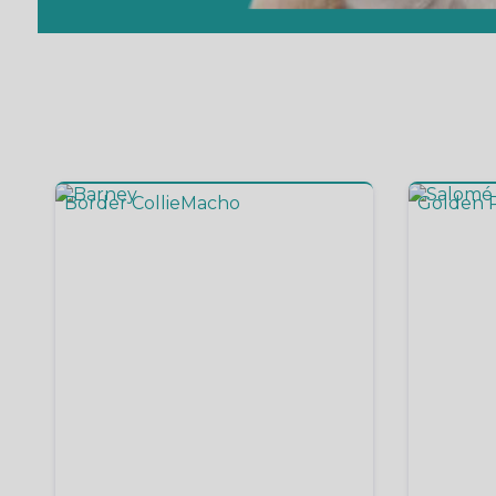
Border Collie
Macho
Golden R