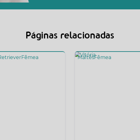
Páginas relacionadas
etriever
Fêmea
Maltês
Fêmea