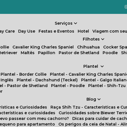
Serviços
Day Care
Day Use
Festas e Eventos
Hotel
Viagem com seu
Filhotes
ollie
Cavalier King Charles Spaniel
Chihuahua
Cocker Spa
Retriever
Maltês
Papillon
Pastor de Shetland
Poodle
S
Plantel
Plantel - Border Collie
Plantel - Cavalier King Charles Spani
 Inglês
Plantel - Dachshund (Teckel)
Plantel - Galgo Italia
tel - Pastor de Shetland
Plantel - Poodle
Plantel - Shih-Tzu
er
Blog
rísticas e Curiosidades
Raça Shih Tzu - Características e C
racterísticas e curiosidades
Curiosidades sobre Biewer Terri
 devo passear com meu cachorro?
Dicas para cuidar de ca
pequeno para apartamento
Os perigos da ceia de Natal - A