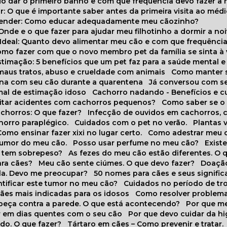
do dar o primeiro banho e com que frequência devo fazer a 
r: O que é importante saber antes da primeira visita ao médi
prender: Como educar adequadamente meu cãozinho?
 Onde e o que fazer para ajudar meu filhotinho a dormir a no
o Ideal: Quanto devo alimentar meu cão e com que frequênci
Como fazer com que o novo membro pet da família se sinta à
stimação: 5 benefícios que um pet faz para a saúde mental e 
 maus tratos, abuso e crueldade com animais
Como manter s
tina com seu cão durante a quarentena
Já conversou com s
mal de estimação idoso
Cachorro nadando - Benefícios e 
evitar acidentes com cachorros pequenos?
Como saber se o
chorros: O que fazer?
Infecção de ouvidos em cachorros, 
horro paraplégico.
Cuidados com o pet no verão.
Plantas
Como ensinar fazer xixi no lugar certo.
Como adestrar meu 
 humor do meu cão.
Posso usar perfume no meu cão?
Exis
o tem sobrepeso?
As fezes do meu cão estão diferentes. O 
para cães?
Meu cão sente ciúmes. O que devo fazer?
Doaçã
la. Devo me preocupar?
50 nomes para cães e seus signifi
ntificar este tumor no meu cão?
Cuidados no período de tr
cães mais indicadas para os idosos
Como resolver problema
abeça contra a parede. O que está acontecendo?
Por que 
r em dias quentes com o seu cão
Por que devo cuidar da h
udo. O que fazer?
Tártaro em cães – Como prevenir e tratar.