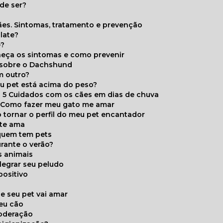
de ser?
ães. Sintomas, tratamento e prevenção
late?
e?
onheça os sintomas e como prevenir
s sobre o Dachshund
m outro?
eu pet está acima do peso?
5 Cuidados com os cães em dias de chuva
Como fazer meu gato me amar
 tornar o perfil do meu pet encantador
 te ama
 quem tem pets
rante o verão?
s animais
legrar seu peludo
positivo
s
e seu pet vai amar
seu cão
moderação