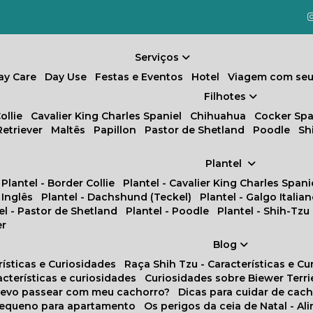
Serviços
Day Care
Day Use
Festas e Eventos
Hotel
Viagem com seu
Filhotes
ollie
Cavalier King Charles Spaniel
Chihuahua
Cocker Spa
Retriever
Maltês
Papillon
Pastor de Shetland
Poodle
S
Plantel
Plantel - Border Collie
Plantel - Cavalier King Charles Spani
 Inglês
Plantel - Dachshund (Teckel)
Plantel - Galgo Italia
tel - Pastor de Shetland
Plantel - Poodle
Plantel - Shih-Tzu
er
Blog
rísticas e Curiosidades
Raça Shih Tzu - Características e C
racterísticas e curiosidades
Curiosidades sobre Biewer Terri
 devo passear com meu cachorro?
Dicas para cuidar de ca
pequeno para apartamento
Os perigos da ceia de Natal - A