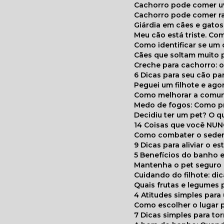
Cachorro pode comer u
Cachorro pode comer r
Giárdia em cães e gatos
Meu cão está triste. C
Como identificar se u
Cães que soltam muito 
Creche para cachorro: 
6 Dicas para seu cão p
Peguei um filhote e ag
Como melhorar a comu
Medo de fogos: Como p
Decidiu ter um pet? O
14 Coisas que você NU
Como combater o seden
9 Dicas para aliviar o e
5 Benefícios do banho e
Mantenha o pet segur
Cuidando do filhote: di
Quais frutas e legumes
4 Atitudes simples par
Como escolher o lugar 
7 Dicas simples para to