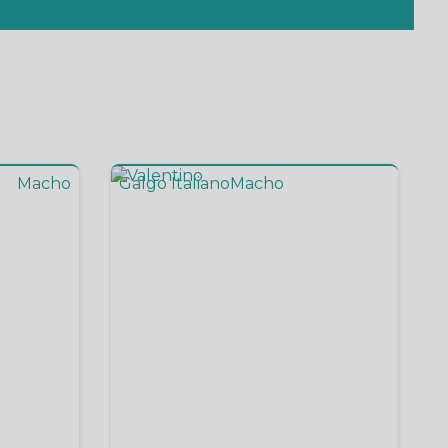
Macho
Galgo Italiano
Macho