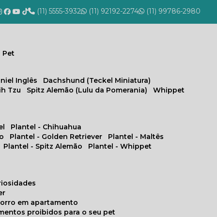
(11) 5555-3932
(11) 92192-2274
(11) 99786-2980
 Pet
niel Inglês
Dachshund (Teckel Miniatura)
hih Tzu
Spitz Alemão (Lulu da Pomerania)
Whippet
el
Plantel - Chihuahua
no
Plantel - Golden Retriever
Plantel - Maltês
Plantel - Spitz Alemão
Plantel - Whippet
uriosidades
er
chorro em apartamento
limentos proibidos para o seu pet