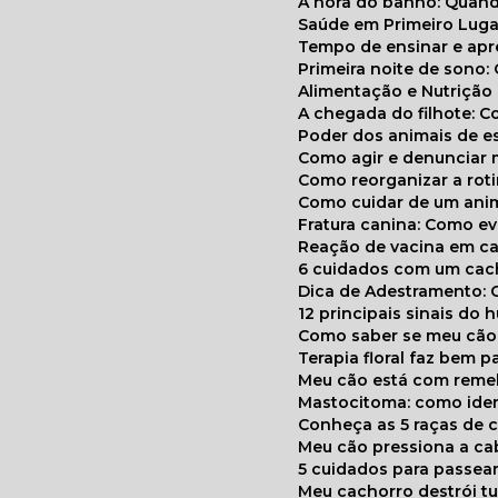
A hora do banho: Quan
Saúde em Primeiro Luga
Tempo de ensinar e a
Primeira noite de sono:
Alimentação e Nutriçã
A chegada do filhote: 
Poder dos animais de e
Como agir e denunciar
Como reorganizar a ro
Como cuidar de um ani
Fratura canina: Como 
Reação de vacina em ca
6 cuidados com um cac
Dica de Adestramento: 
12 principais sinais do
Como saber se meu cã
Terapia floral faz bem 
Meu cão está com reme
Mastocitoma: como ide
Conheça as 5 raças de 
Meu cão pressiona a c
5 cuidados para passea
Meu cachorro destrói t