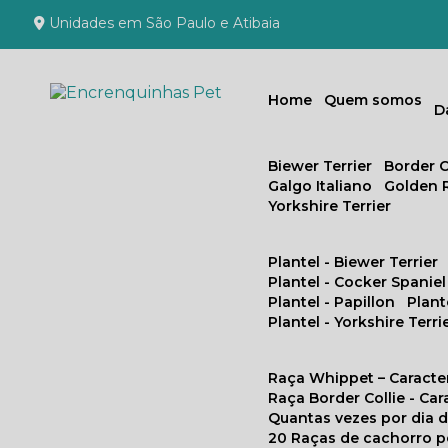
Unidades em São Paulo e Atibaia
Home
Quem somos
Biewer Terrier
Border C
Galgo Italiano
Golden 
Yorkshire Terrier
Plantel - Biewer Terrier
Plantel - Cocker Spaniel
Plantel - Papillon
Plan
Plantel - Yorkshire Terri
Raça Whippet – Caracte
Raça Border Collie - Ca
Quantas vezes por dia
20 Raças de cachorro 