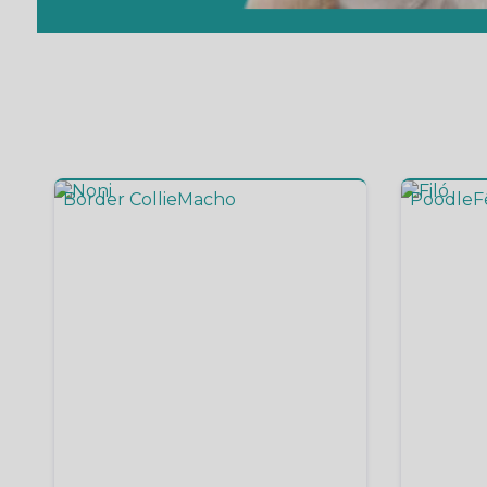
Border Collie
Macho
Poodle
F