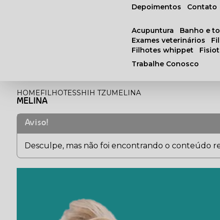
Depoimentos
Contato
acupuntura
banho e t
exames veterinários
f
filhotes whippet
fisi
Trabalhe Conosco
HOME
FILHOTES
SHIH TZU
MELINA
MELINA
Aviso!
Desculpe, mas não foi encontrando o conteúdo rel