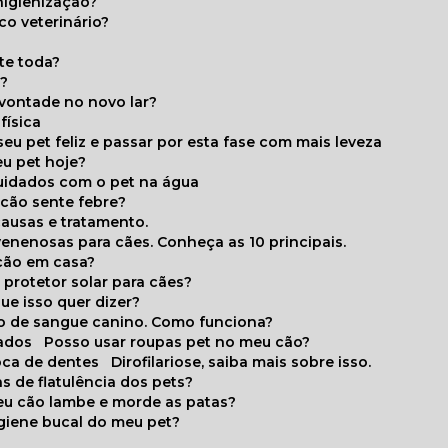
higienização?
co veterinário?
ite toda?
a?
 vontade no novo lar?
física
eu pet feliz e passar por esta fase com mais leveza
eu pet hoje?
cuidados com o pet na água
 cão sente febre?
causas e tratamento.
 venenosas para cães. Conheça as 10 principais.
cão em casa?
te protetor solar para cães?
que isso quer dizer?
o de sangue canino. Como funciona?
cados
Posso usar roupas pet no meu cão?
oca de dentes
Dirofilariose, saiba mais sobre isso.
s de flatulência dos pets?
meu cão lambe e morde as patas?
igiene bucal do meu pet?