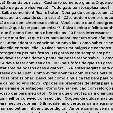
va? Entenda os riscos.
Cachorro comendo grama. O que po
ação de gato e vice-versa?
Todo gato tem toxoplasmose?
. Saiba como identificar e tratar
Doença do carrapato em c
omo saber a causa de sua tristeza?
Cães podem comer choco
m cão está com cinomose canina
Você sabe o que é pedigre
pelo. O que fazer para amenizar?
Raiva canina e felina: c
o que é, como funciona e benefícios
10 Fatos interessante
arar de morder
O que fazer para acostumar um novo cão co
ora? Como adaptar o cãozinho ao novo lar
Como saber se s
nicação com seu cão
4 Dicas para tirar pulgas de cachorro
roteger seu pet nas festas
Os gatos caem sempre em pé?
 que deve ser considerado para uma posse responsável
Como
NCA deve fazer com seu cão
10 Sinais fofos de que seu gato
tarismo de nossos cães e gatos?
13 Plantas seguras para
stresse do seu pet
Como evitar doenças comuns nos pets du
 tosa profissional
Descubra como a música faz bem para o
o e calmo no Ano Novo
Opções de presentes de Natal para a
cas gerais e orientações
Como treinar seu cão com reforço 
 posso dar para meu cão?
O bem que o pet faz para criança
a um melhor convívio com seu cão
Opções de guloseimas qu
para meu pet dormir
5 Brincadeiras divertidas para alegrar 
rnar seu pet um influenciador digital
Amor e carinho sem 