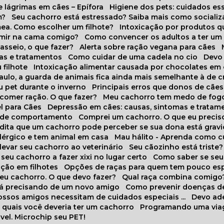
 lágrimas em cães – Epífora
Higiene dos pets: cuidados es
m?
Seu cachorro está estressado? Saiba mais como socializá
ea. Como escolher um filhote?
Intoxicação por produtos 
rmir na cama comigo?
Como convencer os adultos a ter u
asseio, o que fazer?
Alerta sobre ração vegana para cães
sas e tratamentos
Como cuidar de uma cadela no cio
Dev
 filhote
Intoxicação alimentar causada por chocolates em
Paulo, a guarda de animais fica ainda mais semelhante à de c
u pet durante o inverno
Principais erros que donos de cã
 comer ração. O que fazer?
Meu cachorro tem medo de fogo
l para Cães
Depressão em cães: causas, sintomas e tratam
s de comportamento
Comprei um cachorro. O que eu precis
redita que um cachorro pode perceber se sua dona está grav
alérgico e tem animal em casa
Mau hálito - Aprenda como c
 levar seu cachorro ao veterinário
Seu cãozinho está triste?
 seu cachorro a fazer xixi no lugar certo
Como saber se se
ação em filhotes
Opções de raças para quem tem pouco es
meu cachorro. O que devo fazer?
Qual raça combina comigo
stá precisando de um novo amigo
Como prevenir doenças d
 nossos amigos necessitam de cuidados especiais ...
Devo ad
as quais você deveria ter um cachorro
Programando uma via
vel. Microchip seu PET!