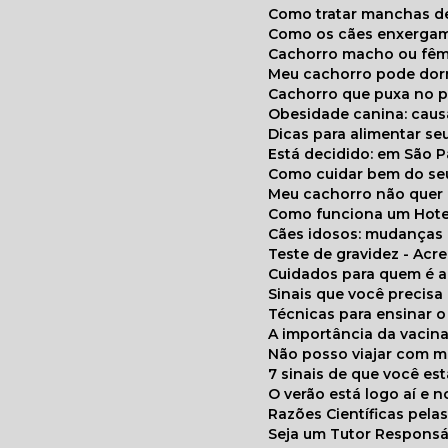
Como tratar manchas de
Como os cães enxerga
Cachorro macho ou fêm
Meu cachorro pode do
Cachorro que puxa no p
Obesidade canina: cau
Dicas para alimentar seu
Está decidido: em São 
Como cuidar bem do se
Meu cachorro não quer
Como funciona um Hote
Cães idosos: mudança
Teste de gravidez - Ac
Cuidados para quem é 
Sinais que você precisa
Técnicas para ensinar o
A importância da vacin
Não posso viajar com 
7 sinais de que você e
O verão está logo aí e
Razões Científicas pel
Seja um Tutor Responsá