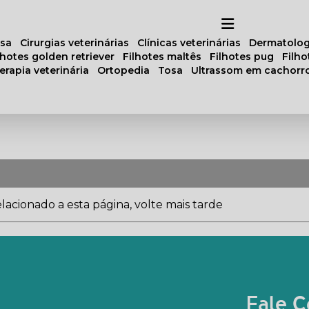
osa
cirurgias veterinárias
clínicas veterinárias
dermatolog
ilhotes golden retriever
filhotes maltês
filhotes pug
filh
oterapia veterinária
ortopedia
tosa
ultrassom em cachorr
acionado a esta página, volte mais tarde
Fale C