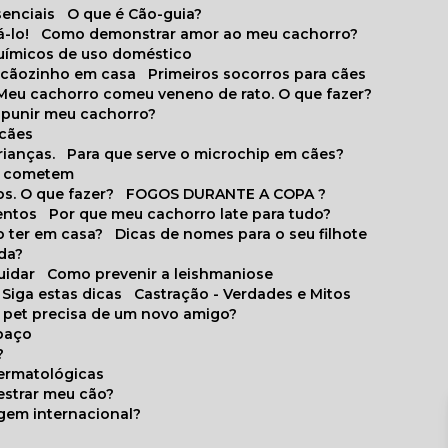
senciais
O que é Cão-guia?
-lo!
Como demonstrar amor ao meu cachorro?
químicos de uso doméstico
m cãozinho em casa
Primeiros socorros para cães
Meu cachorro comeu veneno de rato. O que fazer?
o punir meu cachorro?
 cães
rianças.
Para que serve o microchip em cães?
es cometem
s. O que fazer?
FOGOS DURANTE A COPA ?
entos
Por que meu cachorro late para tudo?
o ter em casa?
Dicas de nomes para o seu filhote
ida?
uidar
Como prevenir a leishmaniose
 Siga estas dicas
Castração - Verdades e Mitos
u pet precisa de um novo amigo?
paço
?
ermatológicas
estrar meu cão?
gem internacional?