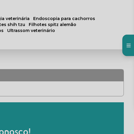
ia veterinária
endoscopia para cachorros
otes shih tzu
filhotes spitz alemão
os
ultrassom veterinário
onosco!