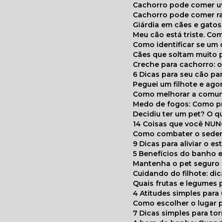
Cachorro pode comer u
Cachorro pode comer r
Giárdia em cães e gatos
Meu cão está triste. C
Como identificar se u
Cães que soltam muito 
Creche para cachorro: 
6 Dicas para seu cão p
Peguei um filhote e ag
Como melhorar a comu
Medo de fogos: Como p
Decidiu ter um pet? O
14 Coisas que você NU
Como combater o seden
9 Dicas para aliviar o e
5 Benefícios do banho e
Mantenha o pet segur
Cuidando do filhote: di
Quais frutas e legumes
4 Atitudes simples par
Como escolher o lugar 
7 Dicas simples para to