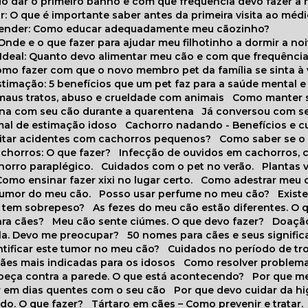
do dar o primeiro banho e com que frequência devo fazer a 
r: O que é importante saber antes da primeira visita ao médi
prender: Como educar adequadamente meu cãozinho?
 Onde e o que fazer para ajudar meu filhotinho a dormir a no
o Ideal: Quanto devo alimentar meu cão e com que frequênci
Como fazer com que o novo membro pet da família se sinta à
stimação: 5 benefícios que um pet faz para a saúde mental e 
 maus tratos, abuso e crueldade com animais
Como manter s
tina com seu cão durante a quarentena
Já conversou com s
mal de estimação idoso
Cachorro nadando - Benefícios e 
evitar acidentes com cachorros pequenos?
Como saber se o
chorros: O que fazer?
Infecção de ouvidos em cachorros, 
horro paraplégico.
Cuidados com o pet no verão.
Plantas
Como ensinar fazer xixi no lugar certo.
Como adestrar meu 
 humor do meu cão.
Posso usar perfume no meu cão?
Exis
o tem sobrepeso?
As fezes do meu cão estão diferentes. O 
para cães?
Meu cão sente ciúmes. O que devo fazer?
Doaçã
la. Devo me preocupar?
50 nomes para cães e seus signifi
ntificar este tumor no meu cão?
Cuidados no período de tr
cães mais indicadas para os idosos
Como resolver problema
abeça contra a parede. O que está acontecendo?
Por que 
r em dias quentes com o seu cão
Por que devo cuidar da h
udo. O que fazer?
Tártaro em cães – Como prevenir e tratar.