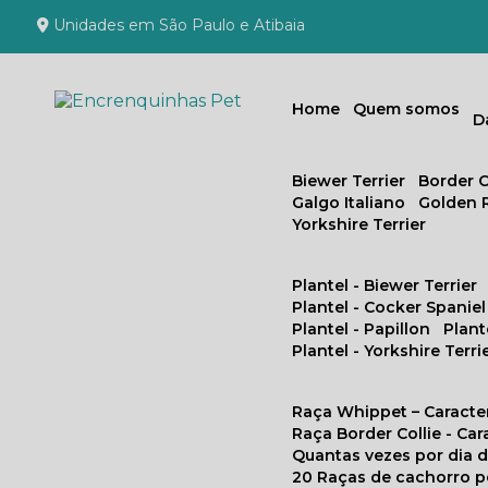
Unidades em São Paulo e Atibaia
Home
Quem somos
Biewer Terrier
Border C
Galgo Italiano
Golden 
Yorkshire Terrier
Plantel - Biewer Terrier
Plantel - Cocker Spaniel
Plantel - Papillon
Plan
Plantel - Yorkshire Terri
Raça Whippet – Caracte
Raça Border Collie - Ca
Quantas vezes por dia
20 Raças de cachorro 