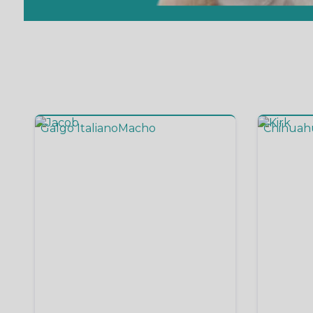
Galgo Italiano
Macho
Chihuah