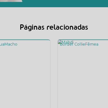
Páginas relacionadas
ua
Macho
Border Collie
Fêmea