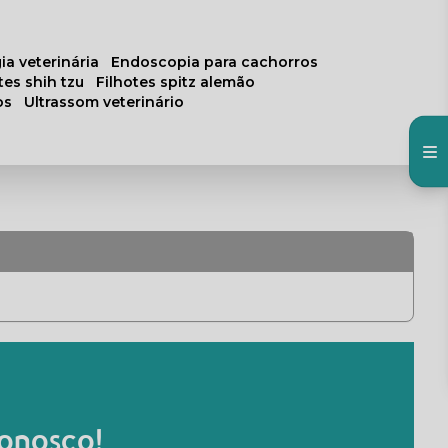
ia veterinária
endoscopia para cachorros
otes shih tzu
filhotes spitz alemão
os
ultrassom veterinário
onosco!