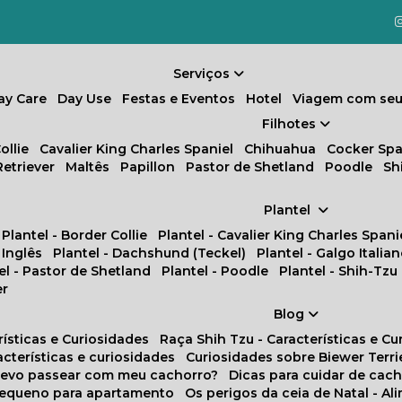
Serviços
Day Care
Day Use
Festas e Eventos
Hotel
Viagem com seu
Filhotes
ollie
Cavalier King Charles Spaniel
Chihuahua
Cocker Spa
Retriever
Maltês
Papillon
Pastor de Shetland
Poodle
S
Plantel
Plantel - Border Collie
Plantel - Cavalier King Charles Spani
 Inglês
Plantel - Dachshund (Teckel)
Plantel - Galgo Italia
tel - Pastor de Shetland
Plantel - Poodle
Plantel - Shih-Tzu
er
Blog
rísticas e Curiosidades
Raça Shih Tzu - Características e C
racterísticas e curiosidades
Curiosidades sobre Biewer Terri
 devo passear com meu cachorro?
Dicas para cuidar de ca
pequeno para apartamento
Os perigos da ceia de Natal - A