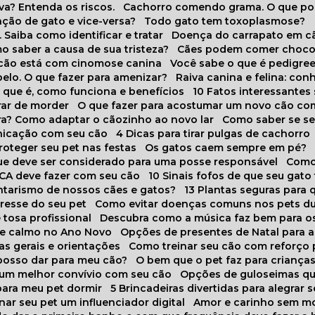
va? Entenda os riscos.
Cachorro comendo grama. O que po
ação de gato e vice-versa?
Todo gato tem toxoplasmose?
. Saiba como identificar e tratar
Doença do carrapato em c
omo saber a causa de sua tristeza?
Cães podem comer choco
m cão está com cinomose canina
Você sabe o que é pedigre
pelo. O que fazer para amenizar?
Raiva canina e felina: c
o que é, como funciona e benefícios
10 Fatos interessante
arar de morder
O que fazer para acostumar um novo cão co
ora? Como adaptar o cãozinho ao novo lar
Como saber se s
nicação com seu cão
4 Dicas para tirar pulgas de cachorro
roteger seu pet nas festas
Os gatos caem sempre em pé?
 que deve ser considerado para uma posse responsável
Como
NCA deve fazer com seu cão
10 Sinais fofos de que seu gato
tarismo de nossos cães e gatos?
13 Plantas seguras para
stresse do seu pet
Como evitar doenças comuns nos pets du
 tosa profissional
Descubra como a música faz bem para o
o e calmo no Ano Novo
Opções de presentes de Natal para a
cas gerais e orientações
Como treinar seu cão com reforço 
 posso dar para meu cão?
O bem que o pet faz para criança
a um melhor convívio com seu cão
Opções de guloseimas qu
para meu pet dormir
5 Brincadeiras divertidas para alegrar 
rnar seu pet um influenciador digital
Amor e carinho sem 