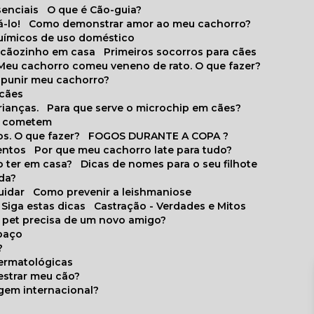
senciais
O que é Cão-guia?
-lo!
Como demonstrar amor ao meu cachorro?
químicos de uso doméstico
m cãozinho em casa
Primeiros socorros para cães
Meu cachorro comeu veneno de rato. O que fazer?
o punir meu cachorro?
 cães
rianças.
Para que serve o microchip em cães?
es cometem
s. O que fazer?
FOGOS DURANTE A COPA ?
entos
Por que meu cachorro late para tudo?
o ter em casa?
Dicas de nomes para o seu filhote
ida?
uidar
Como prevenir a leishmaniose
 Siga estas dicas
Castração - Verdades e Mitos
u pet precisa de um novo amigo?
paço
?
ermatológicas
estrar meu cão?
gem internacional?