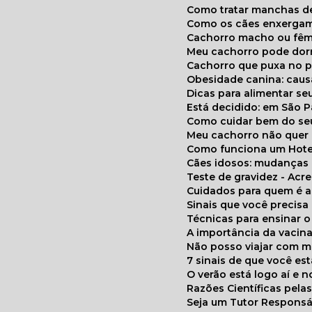
Como tratar manchas de
Como os cães enxerga
Cachorro macho ou fêm
Meu cachorro pode do
Cachorro que puxa no p
Obesidade canina: cau
Dicas para alimentar seu
Está decidido: em São 
Como cuidar bem do se
Meu cachorro não quer
Como funciona um Hote
Cães idosos: mudança
Teste de gravidez - Ac
Cuidados para quem é 
Sinais que você precisa
Técnicas para ensinar o
A importância da vacin
Não posso viajar com 
7 sinais de que você e
O verão está logo aí e
Razões Científicas pel
Seja um Tutor Responsá