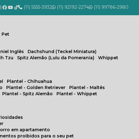
(11) 5555-3932
(11) 92192-2274
(11) 99786-2980
 Pet
niel Inglês
Dachshund (Teckel Miniatura)
hih Tzu
Spitz Alemão (Lulu da Pomerania)
Whippet
el
Plantel - Chihuahua
no
Plantel - Golden Retriever
Plantel - Maltês
Plantel - Spitz Alemão
Plantel - Whippet
uriosidades
er
chorro em apartamento
limentos proibidos para o seu pet