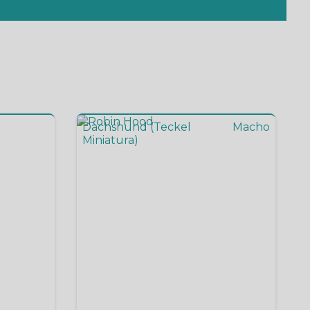
Dachshund (Teckel
Macho
Miniatura)