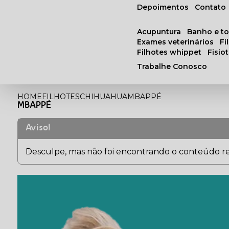
Depoimentos
Contato
acupuntura
banho e t
exames veterinários
f
filhotes whippet
fisi
Trabalhe Conosco
HOME
FILHOTES
CHIHUAHUA
MBAPPÉ
MBAPPÉ
Aviso!
Desculpe, mas não foi encontrando o conteúdo rel