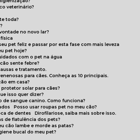
higienização?
co veterinário?
ite toda?
a?
 vontade no novo lar?
física
eu pet feliz e passar por esta fase com mais leveza
eu pet hoje?
cuidados com o pet na água
 cão sente febre?
causas e tratamento.
 venenosas para cães. Conheça as 10 principais.
cão em casa?
te protetor solar para cães?
que isso quer dizer?
o de sangue canino. Como funciona?
cados
Posso usar roupas pet no meu cão?
oca de dentes
Dirofilariose, saiba mais sobre isso.
s de flatulência dos pets?
meu cão lambe e morde as patas?
igiene bucal do meu pet?