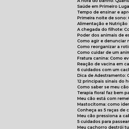
A hora do banho: Quan
Saúde em Primeiro Luga
Tempo de ensinar e a
Primeira noite de sono:
Alimentação e Nutriçã
A chegada do filhote: 
Poder dos animais de e
Como agir e denunciar
Como reorganizar a ro
Como cuidar de um ani
Fratura canina: Como 
Reação de vacina em ca
6 cuidados com um cac
Dica de Adestramento: 
12 principais sinais do
Como saber se meu cã
Terapia floral faz bem 
Meu cão está com reme
Mastocitoma: como ide
Conheça as 5 raças de 
Meu cão pressiona a c
5 cuidados para passea
Meu cachorro destrói t