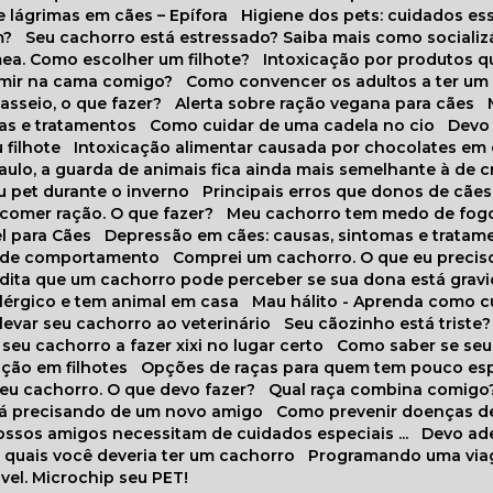
 lágrimas em cães – Epífora
Higiene dos pets: cuidados es
m?
Seu cachorro está estressado? Saiba mais como socializá
ea. Como escolher um filhote?
Intoxicação por produtos 
rmir na cama comigo?
Como convencer os adultos a ter u
asseio, o que fazer?
Alerta sobre ração vegana para cães
sas e tratamentos
Como cuidar de uma cadela no cio
Dev
 filhote
Intoxicação alimentar causada por chocolates em
Paulo, a guarda de animais fica ainda mais semelhante à de c
u pet durante o inverno
Principais erros que donos de cã
 comer ração. O que fazer?
Meu cachorro tem medo de fogo
l para Cães
Depressão em cães: causas, sintomas e tratam
s de comportamento
Comprei um cachorro. O que eu precis
redita que um cachorro pode perceber se sua dona está grav
alérgico e tem animal em casa
Mau hálito - Aprenda como c
 levar seu cachorro ao veterinário
Seu cãozinho está triste?
 seu cachorro a fazer xixi no lugar certo
Como saber se se
ação em filhotes
Opções de raças para quem tem pouco es
meu cachorro. O que devo fazer?
Qual raça combina comigo
stá precisando de um novo amigo
Como prevenir doenças d
 nossos amigos necessitam de cuidados especiais ...
Devo ad
as quais você deveria ter um cachorro
Programando uma via
vel. Microchip seu PET!