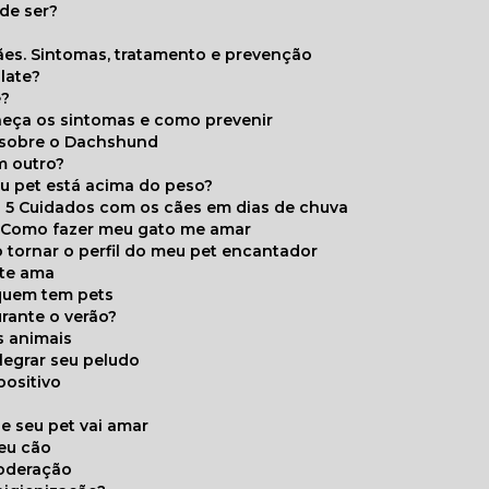
de ser?
ães. Sintomas, tratamento e prevenção
late?
e?
onheça os sintomas e como prevenir
s sobre o Dachshund
m outro?
eu pet está acima do peso?
5 Cuidados com os cães em dias de chuva
Como fazer meu gato me amar
 tornar o perfil do meu pet encantador
 te ama
 quem tem pets
rante o verão?
s animais
legrar seu peludo
positivo
s
e seu pet vai amar
seu cão
moderação