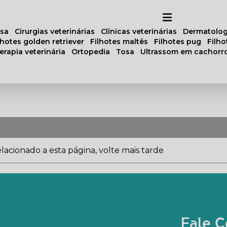
osa
cirurgias veterinárias
clínicas veterinárias
dermatolog
ilhotes golden retriever
filhotes maltês
filhotes pug
filh
oterapia veterinária
ortopedia
tosa
ultrassom em cachorr
acionado a esta página, volte mais tarde
Fale C