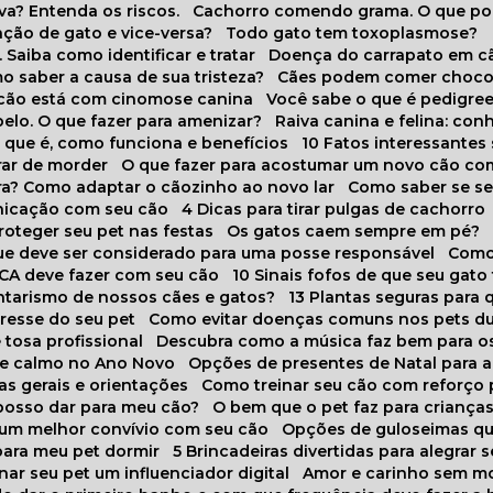
va? Entenda os riscos.
Cachorro comendo grama. O que po
ação de gato e vice-versa?
Todo gato tem toxoplasmose?
. Saiba como identificar e tratar
Doença do carrapato em c
omo saber a causa de sua tristeza?
Cães podem comer choco
m cão está com cinomose canina
Você sabe o que é pedigre
pelo. O que fazer para amenizar?
Raiva canina e felina: c
o que é, como funciona e benefícios
10 Fatos interessante
arar de morder
O que fazer para acostumar um novo cão co
ora? Como adaptar o cãozinho ao novo lar
Como saber se s
nicação com seu cão
4 Dicas para tirar pulgas de cachorro
roteger seu pet nas festas
Os gatos caem sempre em pé?
 que deve ser considerado para uma posse responsável
Como
NCA deve fazer com seu cão
10 Sinais fofos de que seu gato
tarismo de nossos cães e gatos?
13 Plantas seguras para
stresse do seu pet
Como evitar doenças comuns nos pets du
 tosa profissional
Descubra como a música faz bem para o
o e calmo no Ano Novo
Opções de presentes de Natal para a
cas gerais e orientações
Como treinar seu cão com reforço 
 posso dar para meu cão?
O bem que o pet faz para criança
a um melhor convívio com seu cão
Opções de guloseimas qu
para meu pet dormir
5 Brincadeiras divertidas para alegrar 
rnar seu pet um influenciador digital
Amor e carinho sem 