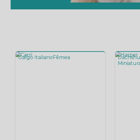
Galgo Italiano
Fêmea
Dachshu
Miniatur