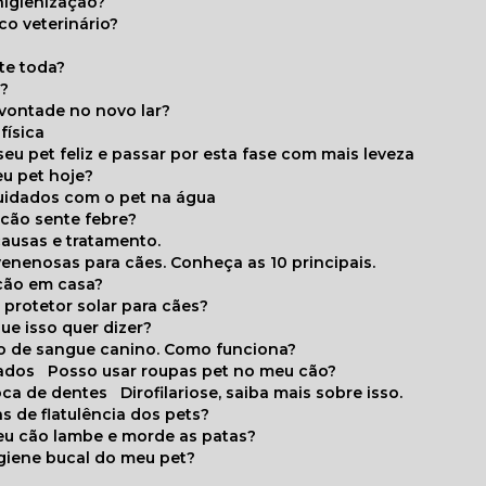
higienização?
co veterinário?
ite toda?
a?
 vontade no novo lar?
física
eu pet feliz e passar por esta fase com mais leveza
eu pet hoje?
cuidados com o pet na água
 cão sente febre?
causas e tratamento.
 venenosas para cães. Conheça as 10 principais.
cão em casa?
te protetor solar para cães?
que isso quer dizer?
o de sangue canino. Como funciona?
cados
Posso usar roupas pet no meu cão?
oca de dentes
Dirofilariose, saiba mais sobre isso.
s de flatulência dos pets?
meu cão lambe e morde as patas?
igiene bucal do meu pet?