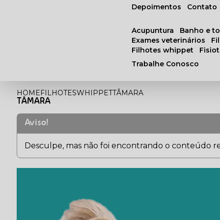
Depoimentos
Contato
acupuntura
banho e t
exames veterinários
f
filhotes whippet
fisi
Trabalhe Conosco
HOME
FILHOTES
WHIPPET
TÂMARA
TÂMARA
Aviso!
Desculpe, mas não foi encontrando o conteúdo rel