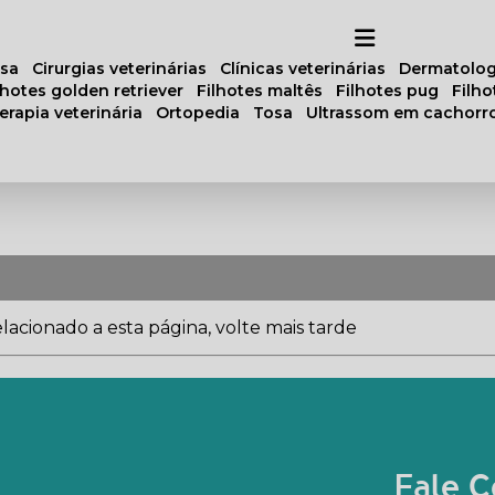
osa
cirurgias veterinárias
clínicas veterinárias
dermatolog
ilhotes golden retriever
filhotes maltês
filhotes pug
filh
oterapia veterinária
ortopedia
tosa
ultrassom em cachorr
acionado a esta página, volte mais tarde
Fale C