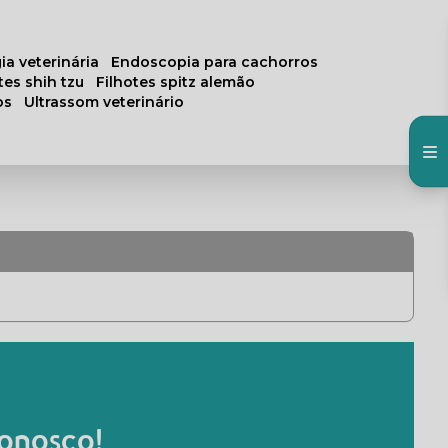
ia veterinária
endoscopia para cachorros
otes shih tzu
filhotes spitz alemão
os
ultrassom veterinário
onosco!