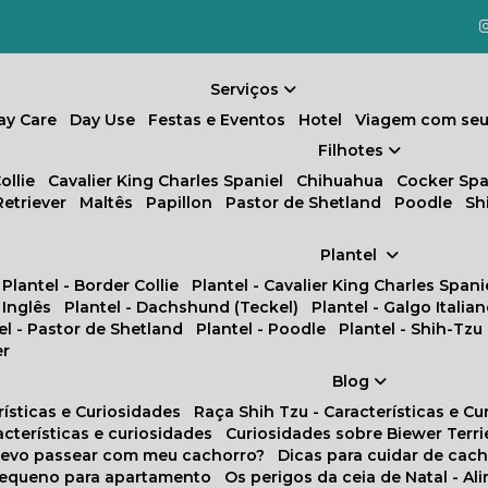
Serviços
Day Care
Day Use
Festas e Eventos
Hotel
Viagem com seu
Filhotes
ollie
Cavalier King Charles Spaniel
Chihuahua
Cocker Spa
Retriever
Maltês
Papillon
Pastor de Shetland
Poodle
S
Plantel
Plantel - Border Collie
Plantel - Cavalier King Charles Spani
 Inglês
Plantel - Dachshund (Teckel)
Plantel - Galgo Italia
tel - Pastor de Shetland
Plantel - Poodle
Plantel - Shih-Tzu
er
Blog
rísticas e Curiosidades
Raça Shih Tzu - Características e C
racterísticas e curiosidades
Curiosidades sobre Biewer Terri
 devo passear com meu cachorro?
Dicas para cuidar de ca
pequeno para apartamento
Os perigos da ceia de Natal - A