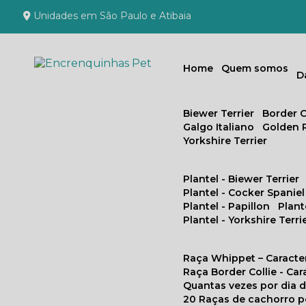
Unidades em São Paulo e Atibaia
Home
Quem somos
Biewer Terrier
Border C
Galgo Italiano
Golden 
Yorkshire Terrier
Plantel - Biewer Terrier
Plantel - Cocker Spaniel
Plantel - Papillon
Plan
Plantel - Yorkshire Terri
Raça Whippet – Caracte
Raça Border Collie - Ca
Quantas vezes por dia
20 Raças de cachorro 