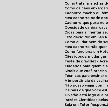
Como tratar manchas de
Como os cães enxerga
Cachorro macho ou fêm
Meu cachorro pode do
Cachorro que puxa no p
Obesidade canina: cau
Dicas para alimentar seu
Está decidido: em São 
Como cuidar bem do se
Meu cachorro não quer
Como funciona um Hote
Cães idosos: mudança
Teste de gravidez - Ac
Cuidados para quem é 
Sinais que você precisa
Técnicas para ensinar o
A importância da vacin
Não posso viajar com 
7 sinais de que você e
O verão está logo aí e
Razões Científicas pel
Seja um Tutor Responsá