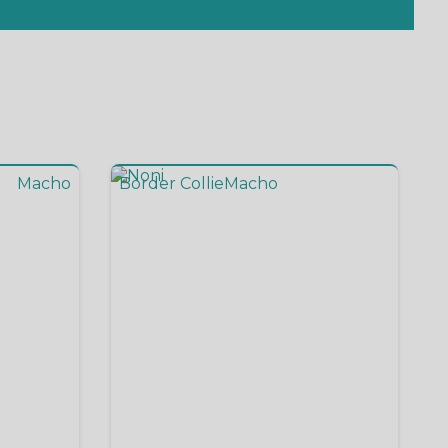
Macho
Border Collie
Macho