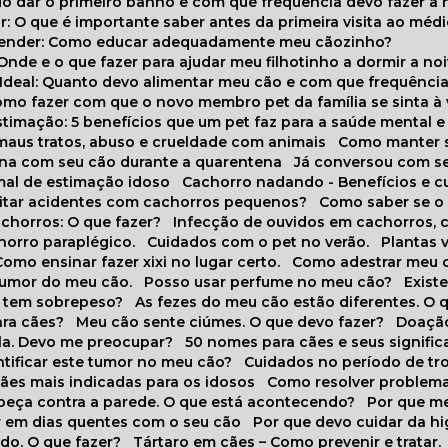
do dar o primeiro banho e com que frequência devo fazer a 
r: O que é importante saber antes da primeira visita ao médi
prender: Como educar adequadamente meu cãozinho?
 Onde e o que fazer para ajudar meu filhotinho a dormir a no
o Ideal: Quanto devo alimentar meu cão e com que frequênci
Como fazer com que o novo membro pet da família se sinta à
stimação: 5 benefícios que um pet faz para a saúde mental e 
 maus tratos, abuso e crueldade com animais
Como manter s
tina com seu cão durante a quarentena
Já conversou com s
mal de estimação idoso
Cachorro nadando - Benefícios e 
evitar acidentes com cachorros pequenos?
Como saber se o
chorros: O que fazer?
Infecção de ouvidos em cachorros, 
horro paraplégico.
Cuidados com o pet no verão.
Plantas
Como ensinar fazer xixi no lugar certo.
Como adestrar meu 
 humor do meu cão.
Posso usar perfume no meu cão?
Exis
o tem sobrepeso?
As fezes do meu cão estão diferentes. O 
para cães?
Meu cão sente ciúmes. O que devo fazer?
Doaçã
la. Devo me preocupar?
50 nomes para cães e seus signifi
ntificar este tumor no meu cão?
Cuidados no período de tr
cães mais indicadas para os idosos
Como resolver problema
abeça contra a parede. O que está acontecendo?
Por que 
r em dias quentes com o seu cão
Por que devo cuidar da h
udo. O que fazer?
Tártaro em cães – Como prevenir e tratar.