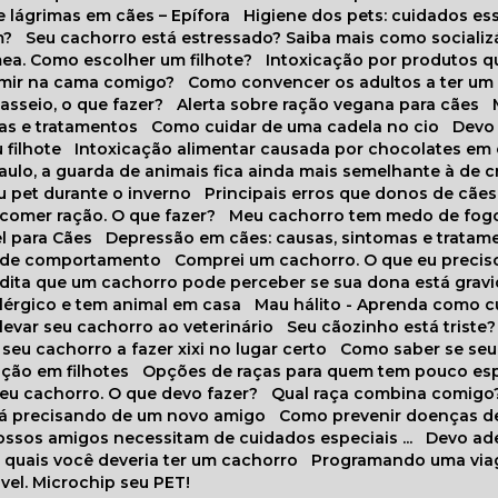
 lágrimas em cães – Epífora
Higiene dos pets: cuidados es
m?
Seu cachorro está estressado? Saiba mais como socializá
ea. Como escolher um filhote?
Intoxicação por produtos 
rmir na cama comigo?
Como convencer os adultos a ter u
asseio, o que fazer?
Alerta sobre ração vegana para cães
sas e tratamentos
Como cuidar de uma cadela no cio
Dev
 filhote
Intoxicação alimentar causada por chocolates em
Paulo, a guarda de animais fica ainda mais semelhante à de c
u pet durante o inverno
Principais erros que donos de cã
 comer ração. O que fazer?
Meu cachorro tem medo de fogo
l para Cães
Depressão em cães: causas, sintomas e tratam
s de comportamento
Comprei um cachorro. O que eu precis
redita que um cachorro pode perceber se sua dona está grav
alérgico e tem animal em casa
Mau hálito - Aprenda como c
 levar seu cachorro ao veterinário
Seu cãozinho está triste?
 seu cachorro a fazer xixi no lugar certo
Como saber se se
ação em filhotes
Opções de raças para quem tem pouco es
meu cachorro. O que devo fazer?
Qual raça combina comigo
stá precisando de um novo amigo
Como prevenir doenças d
 nossos amigos necessitam de cuidados especiais ...
Devo ad
as quais você deveria ter um cachorro
Programando uma via
vel. Microchip seu PET!