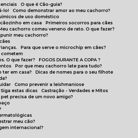
senciais
O que é Cão-guia?
-lo!
Como demonstrar amor ao meu cachorro?
químicos de uso doméstico
m cãozinho em casa
Primeiros socorros para cães
Meu cachorro comeu veneno de rato. O que fazer?
o punir meu cachorro?
 cães
rianças.
Para que serve o microchip em cães?
es cometem
s. O que fazer?
FOGOS DURANTE A COPA ?
entos
Por que meu cachorro late para tudo?
o ter em casa?
Dicas de nomes para o seu filhote
ida?
uidar
Como prevenir a leishmaniose
 Siga estas dicas
Castração - Verdades e Mitos
u pet precisa de um novo amigo?
paço
?
ermatológicas
estrar meu cão?
gem internacional?