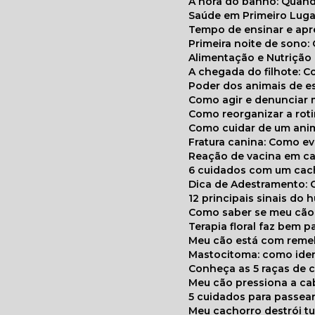
A hora do banho: Quan
Saúde em Primeiro Luga
Tempo de ensinar e a
Primeira noite de sono:
Alimentação e Nutriçã
A chegada do filhote: 
Poder dos animais de e
Como agir e denunciar
Como reorganizar a ro
Como cuidar de um ani
Fratura canina: Como 
Reação de vacina em ca
6 cuidados com um cac
Dica de Adestramento: 
12 principais sinais do
Como saber se meu cã
Terapia floral faz bem 
Meu cão está com reme
Mastocitoma: como ide
Conheça as 5 raças de 
Meu cão pressiona a c
5 cuidados para passea
Meu cachorro destrói t