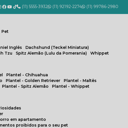
(11) 5555-3932
(11) 92192-2274
(11) 99786-2980
 Pet
niel Inglês
Dachshund (Teckel Miniatura)
hih Tzu
Spitz Alemão (Lulu da Pomerania)
Whippet
el
Plantel - Chihuahua
no
Plantel - Golden Retriever
Plantel - Maltês
Plantel - Spitz Alemão
Plantel - Whippet
uriosidades
er
chorro em apartamento
limentos proibidos para o seu pet