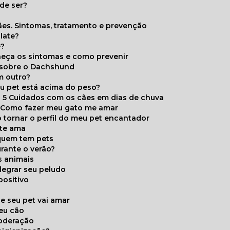
de ser?
ães. Sintomas, tratamento e prevenção
late?
e?
onheça os sintomas e como prevenir
s sobre o Dachshund
m outro?
eu pet está acima do peso?
5 Cuidados com os cães em dias de chuva
Como fazer meu gato me amar
 tornar o perfil do meu pet encantador
 te ama
 quem tem pets
rante o verão?
s animais
legrar seu peludo
positivo
s
e seu pet vai amar
seu cão
moderação