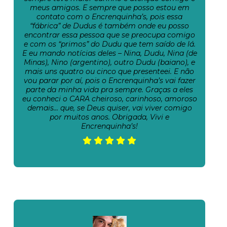
meus amigos. E sempre que posso estou em
contato com o Encrenquinha’s, pois essa
“fábrica” de Dudus é também onde eu posso
encontrar essa pessoa que se preocupa comigo
e com os “primos” do Dudu que tem saído de lá.
E eu mando notícias deles – Nina, Dudu, Nina (de
Minas), Nino (argentino), outro Dudu (baiano), e
mais uns quatro ou cinco que presenteei. E não
vou parar por aí, pois o Encrenquinha’s vai fazer
parte da minha vida pra sempre. Graças a eles
eu conheci o CARA cheiroso, carinhoso, amoroso
demais… que, se Deus quiser, vai viver comigo
por muitos anos. Obrigada, Vivi e
Encrenquinha’s!