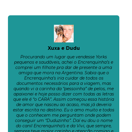
Xuxa e Dudu
Procurando um lugar que vendesse Yorks
pequenos e saudáveis, achei o Encrenquinha’s e
comprei um filhote pra dar de presente a uma
amiga que mora na Argentina. Sabia que o
Encrenquinha’s iria cuidar de todos os
documentos necessários para a viagem, mas
quando vi a carinha da “pessoinha” de pelos, me
apaixonei e hoje posso dizer com todas as letras
que ele é “o CARA”. Assim começou essa história
de amor que nasceu ao acaso, mas já deveria
estar escrita no destino. Eu o amo muito e todos
que o conhecem me perguntam onde podem
conseguir um “Duduzinho”. Daí eu dou o nome
do canil Encrenquinha’s e da Vivi, que sempre,
sempre teve maior carinho e atenção comigo e