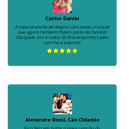
Cantor Daniel
A casa se enche de alegria com essas crianças
que agora também fazem parte da família!
Obrigado Vivi e todos do Encrenquinha's pelo
carinho e suporte!
Alexandre Rossi, Cão Cidadão
Fico feliz em notar a preocupação do