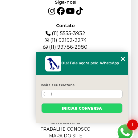
Siga-nos!
Contato
(11) 5555-3932
(11) 92192-2274
(11) 99786-2980
Menu
Olá! Fale agora pelo WhatsApp
HOME
QUEM SOMOS
DEPOIMENTOS
Insira seu telefone
PLANTEL
BLOG
SERVIÇOS
INICIAR CONVERSA
FILHOTES
CONTATO
CATEGORIAS
1
TRABALHE CONOSCO
MAPA DO SITE