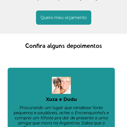
Quero meu orçamento
Confira alguns depoimentos
Xuxa e Dudu
Procurando um lugar que vendesse Yorks
pequenos e saudáveis, achei o Encrenquinha’s e
comprei um filhote pra dar de presente a uma
amiga que mora na Argentina. Sabia que o