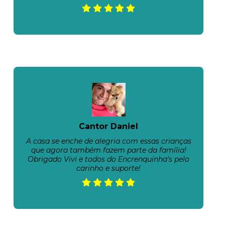
Cantor Daniel
A casa se enche de alegria com essas crianças
que agora também fazem parte da família!
Obrigado Vivi e todos do Encrenquinha's pelo
carinho e suporte!