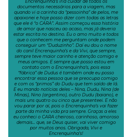
Encrenquinha’s iria cuidar de todos os
documentos necessários para a viagem, mas
quando vi a carinha da “pessoinha” de pelos, me
apaixonei e hoje posso dizer com todas as letras
que ele é “o CARA”. Assim começou essa história
de amor que nasceu ao acaso, mas já deveria
estar escrita no destino. Eu o amo muito e todos
que o conhecem me perguntam onde podem
conseguir um “Duduzinho”. Daí eu dou o nome
do canil Encrenquinha’s e da Vivi, que sempre,
sempre teve maior carinho e atenção comigo e
meus amigos. E sempre que posso estou em
contato com o Encrenquinha’s, pois essa
“fábrica” de Dudus é também onde eu posso
encontrar essa pessoa que se preocupa comigo
e com os “primos” do Dudu que tem saído de lá.
E eu mando notícias deles – Nina, Dudu, Nina (de
Minas), Nino (argentino), outro Dudu (baiano), e
mais uns quatro ou cinco que presenteei. E não
vou parar por aí, pois o Encrenquinha’s vai fazer
parte da minha vida pra sempre. Graças a eles
eu conheci o CARA cheiroso, carinhoso, amoroso
demais… que, se Deus quiser, vai viver comigo
por muitos anos. Obrigada, Vivi e
Encrenquinha’s!