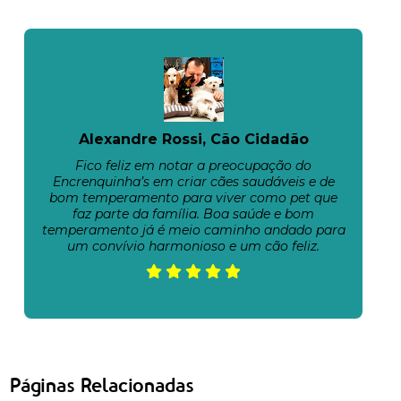
Alexandre Rossi, Cão Cidadão
Fico feliz em notar a preocupação do
Encrenquinha’s em criar cães saudáveis e de
bom temperamento para viver como pet que
faz parte da família. Boa saúde e bom
temperamento já é meio caminho andado para
um convívio harmonioso e um cão feliz.
Páginas Relacionadas