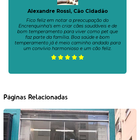
Alexandre Rossi, Cão Cidadão
Fico feliz em notar a preocupação do
Encrenquinha’s em criar cães saudáveis e de
bom temperamento para viver como pet que
faz parte da família. Boa saúde e bom
temperamento já é meio caminho andado para
um convívio harmonioso e um cão feliz.
Páginas Relacionadas