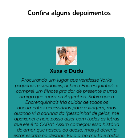
Confira alguns depoimentos
Xuxa e Dudu
Procurando um lugar que vendesse Yorks
pequenos e saudáveis, achei o Encrenquinha’s e
comprei um filhote pra dar de presente a uma
amiga que mora na Argentina. Sabia que o
Encrenquinha’s iria cuidar de todos os
documentos necessários para a viagem, mas
quando vi a carinha da “pessoinha” de pelos, me
apaixonei e hoje posso dizer com todas as letras
que ele é “o CARA”. Assim começou essa história
de amor que nasceu ao acaso, mas já deveria
estar escrita no destino. Eu o amo muito e todos