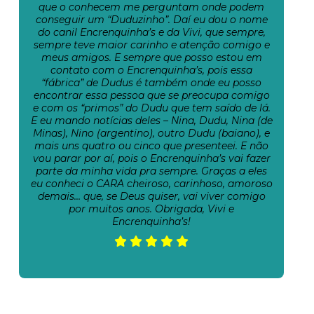
que o conhecem me perguntam onde podem
conseguir um “Duduzinho”. Daí eu dou o nome
do canil Encrenquinha’s e da Vivi, que sempre,
sempre teve maior carinho e atenção comigo e
meus amigos. E sempre que posso estou em
contato com o Encrenquinha’s, pois essa
“fábrica” de Dudus é também onde eu posso
encontrar essa pessoa que se preocupa comigo
e com os “primos” do Dudu que tem saído de lá.
E eu mando notícias deles – Nina, Dudu, Nina (de
Minas), Nino (argentino), outro Dudu (baiano), e
mais uns quatro ou cinco que presenteei. E não
vou parar por aí, pois o Encrenquinha’s vai fazer
parte da minha vida pra sempre. Graças a eles
eu conheci o CARA cheiroso, carinhoso, amoroso
demais… que, se Deus quiser, vai viver comigo
por muitos anos. Obrigada, Vivi e
Encrenquinha’s!