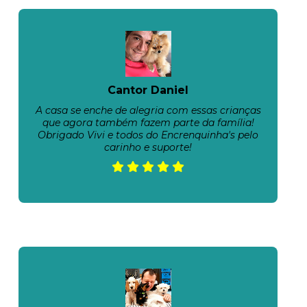
Cantor Daniel
A casa se enche de alegria com essas crianças
que agora também fazem parte da família!
Obrigado Vivi e todos do Encrenquinha's pelo
carinho e suporte!