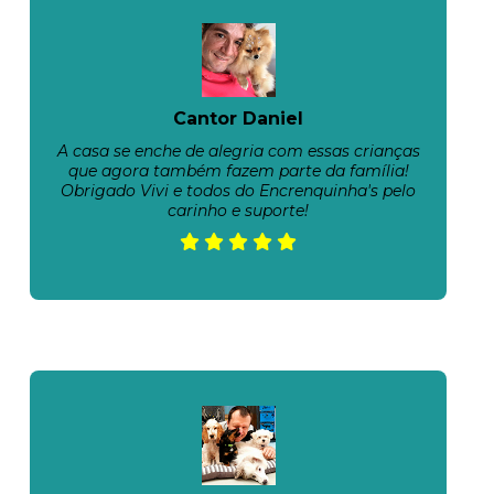
Cantor Daniel
A casa se enche de alegria com essas crianças
que agora também fazem parte da família!
Obrigado Vivi e todos do Encrenquinha's pelo
carinho e suporte!