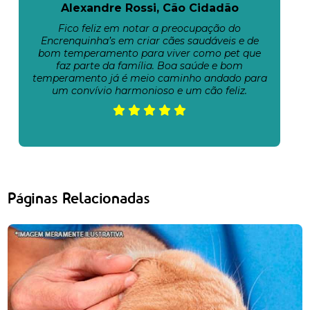
Alexandre Rossi, Cão Cidadão
Fico feliz em notar a preocupação do
Encrenquinha’s em criar cães saudáveis e de
bom temperamento para viver como pet que
faz parte da família. Boa saúde e bom
temperamento já é meio caminho andado para
um convívio harmonioso e um cão feliz.
Páginas Relacionadas