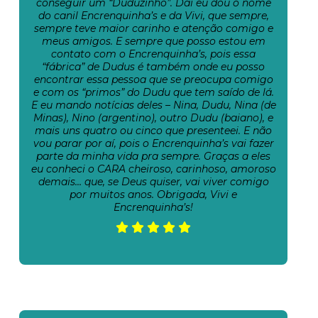
conseguir um “Duduzinho”. Daí eu dou o nome
do canil Encrenquinha’s e da Vivi, que sempre,
sempre teve maior carinho e atenção comigo e
meus amigos. E sempre que posso estou em
contato com o Encrenquinha’s, pois essa
“fábrica” de Dudus é também onde eu posso
encontrar essa pessoa que se preocupa comigo
e com os “primos” do Dudu que tem saído de lá.
E eu mando notícias deles – Nina, Dudu, Nina (de
Minas), Nino (argentino), outro Dudu (baiano), e
mais uns quatro ou cinco que presenteei. E não
vou parar por aí, pois o Encrenquinha’s vai fazer
parte da minha vida pra sempre. Graças a eles
eu conheci o CARA cheiroso, carinhoso, amoroso
demais… que, se Deus quiser, vai viver comigo
por muitos anos. Obrigada, Vivi e
Encrenquinha’s!