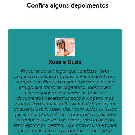
Confira alguns depoimentos
Xuxa e Dudu
Procurando um lugar que vendesse Yorks
pequenos e saudáveis, achei o Encrenquinha’s e
comprei um filhote pra dar de presente a uma
amiga que mora na Argentina. Sabia que o
Encrenquinha’s iria cuidar de todos os
documentos necessários para a viagem, mas
quando vi a carinha da “pessoinha” de pelos, me
apaixonei e hoje posso dizer com todas as letras
que ele é “o CARA”. Assim começou essa história
de amor que nasceu ao acaso, mas já deveria
estar escrita no destino. Eu o amo muito e todos
que o conhecem me perguntam onde podem