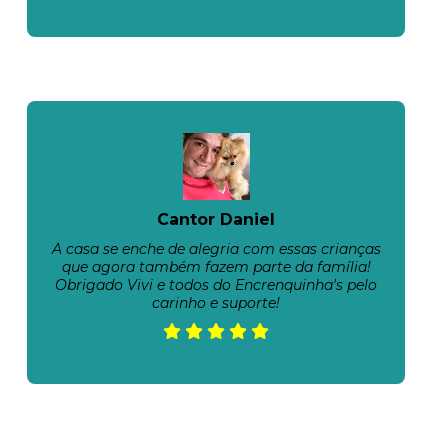
Cantor Daniel
A casa se enche de alegria com essas crianças
que agora também fazem parte da família!
Obrigado Vivi e todos do Encrenquinha's pelo
carinho e suporte!