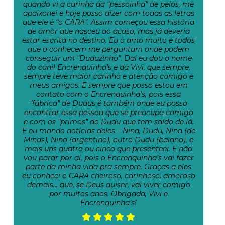
quando vi a carinha da “pessoinha” de pelos, me
apaixonei e hoje posso dizer com todas as letras
que ele é “o CARA”. Assim começou essa história
de amor que nasceu ao acaso, mas já deveria
estar escrita no destino. Eu o amo muito e todos
que o conhecem me perguntam onde podem
conseguir um “Duduzinho”. Daí eu dou o nome
do canil Encrenquinha’s e da Vivi, que sempre,
sempre teve maior carinho e atenção comigo e
meus amigos. E sempre que posso estou em
contato com o Encrenquinha’s, pois essa
“fábrica” de Dudus é também onde eu posso
encontrar essa pessoa que se preocupa comigo
e com os “primos” do Dudu que tem saído de lá.
E eu mando notícias deles – Nina, Dudu, Nina (de
Minas), Nino (argentino), outro Dudu (baiano), e
mais uns quatro ou cinco que presenteei. E não
vou parar por aí, pois o Encrenquinha’s vai fazer
parte da minha vida pra sempre. Graças a eles
eu conheci o CARA cheiroso, carinhoso, amoroso
demais… que, se Deus quiser, vai viver comigo
por muitos anos. Obrigada, Vivi e
Encrenquinha’s!