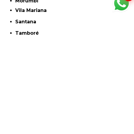
Morumbi
Vila Mariana
Santana
Tamboré
O conteúdo do texto "
Veterinário Especialista em Dermatologia Pacaembu
" é
de direito reservado. Sua reprodução, parcial ou total, mesmo citando nossos links, é
proibida sem a autorização do autor. Crime de violação de direito autoral – artigo 184
do Código Penal –
Lei 9610/98 - Lei de direitos autorais
.
Conheça Nossas
Unidades
Siga-nos!