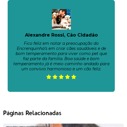
Alexandre Rossi, Cão Cidadão
Fico feliz em notar a preocupação do
Encrenquinha’s em criar cães saudáveis e de
bom temperamento para viver como pet que
faz parte da família. Boa saúde e bom
temperamento já é meio caminho andado para
um convívio harmonioso e um cão feliz.
Páginas Relacionadas