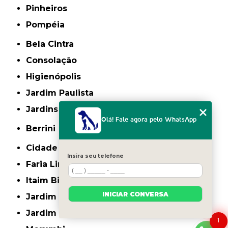
Pinheiros
Pompéia
Bela Cintra
Consolação
Higienópolis
Jardim Paulista
Jardins
Olá! Fale agora pelo WhatsApp
Berrini
Cidade Monções
Insira seu telefone
Faria Lima
Itaim Bibi
INICIAR CONVERSA
Jardim América
Jardim Europa
1