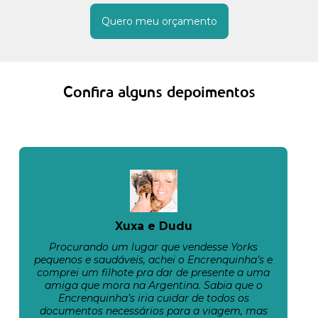
Quero meu orçamento
Confira alguns depoimentos
Xuxa e Dudu
Procurando um lugar que vendesse Yorks
pequenos e saudáveis, achei o Encrenquinha’s e
comprei um filhote pra dar de presente a uma
amiga que mora na Argentina. Sabia que o
Encrenquinha’s iria cuidar de todos os
documentos necessários para a viagem, mas