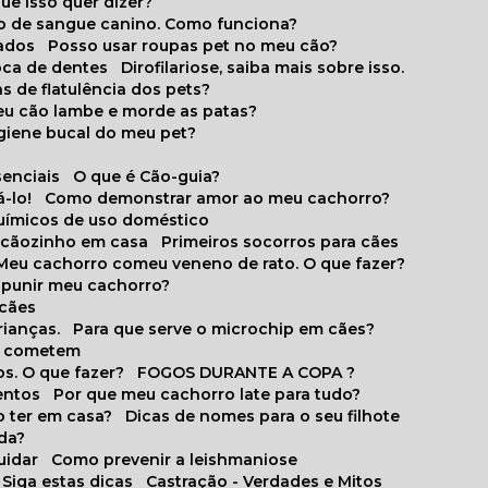
que isso quer dizer?
o de sangue canino. Como funciona?
cados
Posso usar roupas pet no meu cão?
oca de dentes
Dirofilariose, saiba mais sobre isso.
s de flatulência dos pets?
meu cão lambe e morde as patas?
igiene bucal do meu pet?
senciais
O que é Cão-guia?
-lo!
Como demonstrar amor ao meu cachorro?
químicos de uso doméstico
m cãozinho em casa
Primeiros socorros para cães
Meu cachorro comeu veneno de rato. O que fazer?
o punir meu cachorro?
 cães
rianças.
Para que serve o microchip em cães?
es cometem
s. O que fazer?
FOGOS DURANTE A COPA ?
entos
Por que meu cachorro late para tudo?
o ter em casa?
Dicas de nomes para o seu filhote
ida?
uidar
Como prevenir a leishmaniose
 Siga estas dicas
Castração - Verdades e Mitos