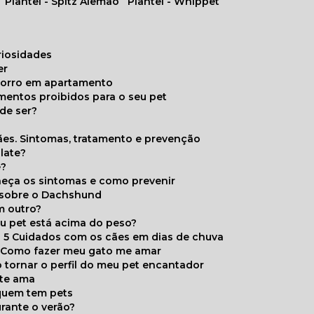
Plantel - Spitz Alemão
Plantel - Whippet
uriosidades
er
chorro em apartamento
limentos proibidos para o seu pet
de ser?
ães. Sintomas, tratamento e prevenção
late?
e?
onheça os sintomas e como prevenir
s sobre o Dachshund
m outro?
eu pet está acima do peso?
5 Cuidados com os cães em dias de chuva
Como fazer meu gato me amar
 tornar o perfil do meu pet encantador
 te ama
 quem tem pets
rante o verão?