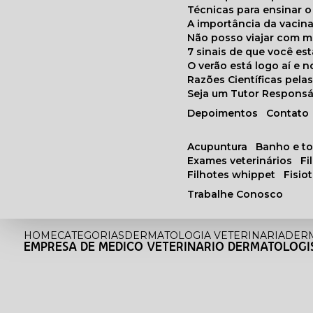
Técnicas para ensinar o
A importância da vacin
Não posso viajar com 
7 sinais de que você e
O verão está logo aí e
Razões Científicas pel
Seja um Tutor Responsá
Depoimentos
Contato
acupuntura
banho e t
exames veterinários
f
filhotes whippet
fisi
Trabalhe Conosco
HOME
CATEGORIAS
DERMATOLOGIA VETERINARIA
DERM
EMPRESA DE MEDICO VETERINARIO DERMATOLOGIS