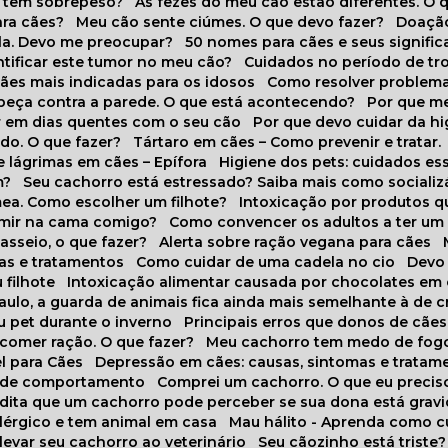
o tem sobrepeso?
As fezes do meu cão estão diferentes. O 
para cães?
Meu cão sente ciúmes. O que devo fazer?
Doaçã
la. Devo me preocupar?
50 nomes para cães e seus signifi
ntificar este tumor no meu cão?
Cuidados no período de tr
cães mais indicadas para os idosos
Como resolver problema
abeça contra a parede. O que está acontecendo?
Por que 
r em dias quentes com o seu cão
Por que devo cuidar da h
udo. O que fazer?
Tártaro em cães – Como prevenir e tratar.
 lágrimas em cães – Epífora
Higiene dos pets: cuidados es
m?
Seu cachorro está estressado? Saiba mais como socializá
ea. Como escolher um filhote?
Intoxicação por produtos 
rmir na cama comigo?
Como convencer os adultos a ter u
asseio, o que fazer?
Alerta sobre ração vegana para cães
sas e tratamentos
Como cuidar de uma cadela no cio
Dev
 filhote
Intoxicação alimentar causada por chocolates em
Paulo, a guarda de animais fica ainda mais semelhante à de c
u pet durante o inverno
Principais erros que donos de cã
 comer ração. O que fazer?
Meu cachorro tem medo de fogo
l para Cães
Depressão em cães: causas, sintomas e tratam
s de comportamento
Comprei um cachorro. O que eu precis
redita que um cachorro pode perceber se sua dona está grav
alérgico e tem animal em casa
Mau hálito - Aprenda como c
 levar seu cachorro ao veterinário
Seu cãozinho está triste?