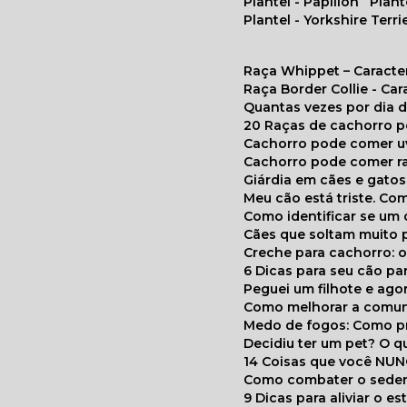
Plantel - Papillon
Plan
Plantel - Yorkshire Terri
Raça Whippet – Caracte
Raça Border Collie - Ca
Quantas vezes por dia
20 Raças de cachorro 
Cachorro pode comer u
Cachorro pode comer r
Giárdia em cães e gatos
Meu cão está triste. C
Como identificar se u
Cães que soltam muito 
Creche para cachorro: 
6 Dicas para seu cão p
Peguei um filhote e ag
Como melhorar a comu
Medo de fogos: Como p
Decidiu ter um pet? O
14 Coisas que você NU
Como combater o seden
9 Dicas para aliviar o e