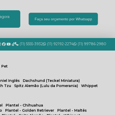
agora
Faça seu orçamento por Whatsapp
(11) 5555-3932
(11) 92192-2274
(11) 99786-2980
 Pet
niel Inglês
Dachshund (Teckel Miniatura)
hih Tzu
Spitz Alemão (Lulu da Pomerania)
Whippet
el
Plantel - Chihuahua
no
Plantel - Golden Retriever
Plantel - Maltês