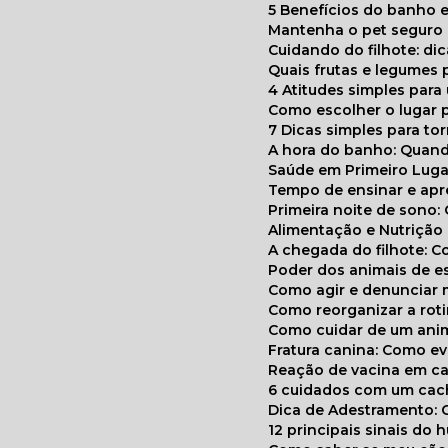
5 Benefícios do banho e
Mantenha o pet segur
Cuidando do filhote: di
Quais frutas e legumes
4 Atitudes simples par
Como escolher o lugar 
7 Dicas simples para to
A hora do banho: Quan
Saúde em Primeiro Luga
Tempo de ensinar e a
Primeira noite de sono:
Alimentação e Nutriçã
A chegada do filhote: 
Poder dos animais de e
Como agir e denunciar
Como reorganizar a ro
Como cuidar de um ani
Fratura canina: Como 
Reação de vacina em ca
6 cuidados com um cac
Dica de Adestramento: 
12 principais sinais do