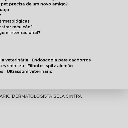
u pet precisa de um novo amigo?
paço
?
ermatológicas
estrar meu cão?
gem internacional?
ia veterinária
endoscopia para cachorros
otes shih tzu
filhotes spitz alemão
os
ultrassom veterinário
ARIO DERMATOLOGISTA BELA CINTRA