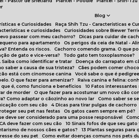
tel - Pastor de Shetland
Plantel - Poodle
Plantel - Shih-Tzu
er
Blog
rísticas e Curiosidades
Raça Shih Tzu - Características e C
racterísticas e curiosidades
Curiosidades sobre Biewer Terri
 devo passear com meu cachorro?
Dicas para cuidar de ca
pequeno para apartamento
Os perigos da ceia de Natal - A
va? Entenda os riscos.
Cachorro comendo grama. O que po
ação de gato e vice-versa?
Todo gato tem toxoplasmose?
. Saiba como identificar e tratar
Doença do carrapato em c
omo saber a causa de sua tristeza?
Cães podem comer choco
m cão está com cinomose canina
Você sabe o que é pedigre
pelo. O que fazer para amenizar?
Raiva canina e felina: c
o que é, como funciona e benefícios
10 Fatos interessante
arar de morder
O que fazer para acostumar um novo cão co
ora? Como adaptar o cãozinho ao novo lar
Como saber se s
nicação com seu cão
4 Dicas para tirar pulgas de cachorro
roteger seu pet nas festas
Os gatos caem sempre em pé?
 que deve ser considerado para uma posse responsável
Como
NCA deve fazer com seu cão
10 Sinais fofos de que seu gato
tarismo de nossos cães e gatos?
13 Plantas seguras para
stresse do seu pet
Como evitar doenças comuns nos pets du