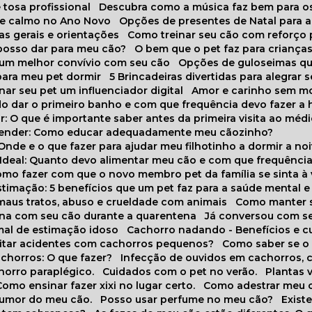
 tosa profissional
Descubra como a música faz bem para o
o e calmo no Ano Novo
Opções de presentes de Natal para a
cas gerais e orientações
Como treinar seu cão com reforço 
 posso dar para meu cão?
O bem que o pet faz para criança
a um melhor convívio com seu cão
Opções de guloseimas qu
para meu pet dormir
5 Brincadeiras divertidas para alegrar 
rnar seu pet um influenciador digital
Amor e carinho sem 
do dar o primeiro banho e com que frequência devo fazer a 
r: O que é importante saber antes da primeira visita ao médi
prender: Como educar adequadamente meu cãozinho?
 Onde e o que fazer para ajudar meu filhotinho a dormir a no
o Ideal: Quanto devo alimentar meu cão e com que frequênci
Como fazer com que o novo membro pet da família se sinta à
stimação: 5 benefícios que um pet faz para a saúde mental e 
 maus tratos, abuso e crueldade com animais
Como manter s
tina com seu cão durante a quarentena
Já conversou com s
mal de estimação idoso
Cachorro nadando - Benefícios e 
evitar acidentes com cachorros pequenos?
Como saber se o
chorros: O que fazer?
Infecção de ouvidos em cachorros, 
horro paraplégico.
Cuidados com o pet no verão.
Plantas
Como ensinar fazer xixi no lugar certo.
Como adestrar meu 
 humor do meu cão.
Posso usar perfume no meu cão?
Exis