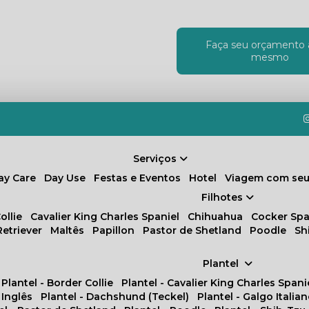
Faça seu orçamento 
!
mesmo
Serviços
Day Care
Day Use
Festas e Eventos
Hotel
Viagem com seu
Filhotes
ollie
Cavalier King Charles Spaniel
Chihuahua
Cocker Spa
Retriever
Maltês
Papillon
Pastor de Shetland
Poodle
S
Plantel
Plantel - Border Collie
Plantel - Cavalier King Charles Spani
 Inglês
Plantel - Dachshund (Teckel)
Plantel - Galgo Italia