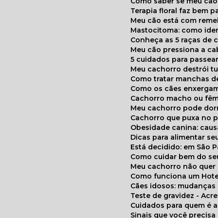
Como saber se meu cã
Terapia floral faz bem 
Meu cão está com reme
Mastocitoma: como ide
Conheça as 5 raças de 
Meu cão pressiona a c
5 cuidados para passea
Meu cachorro destrói t
Como tratar manchas de
Como os cães enxerga
Cachorro macho ou fêm
Meu cachorro pode do
Cachorro que puxa no p
Obesidade canina: cau
Dicas para alimentar seu
Está decidido: em São 
Como cuidar bem do se
Meu cachorro não quer
Como funciona um Hote
Cães idosos: mudança
Teste de gravidez - Ac
Cuidados para quem é 
Sinais que você precisa