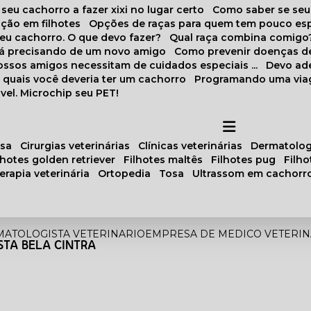
 seu cachorro a fazer xixi no lugar certo
Como saber se se
ação em filhotes
Opções de raças para quem tem pouco es
meu cachorro. O que devo fazer?
Qual raça combina comigo
stá precisando de um novo amigo
Como prevenir doenças d
 nossos amigos necessitam de cuidados especiais ...
Devo ad
as quais você deveria ter um cachorro
Programando uma via
vel. Microchip seu PET!
osa
cirurgias veterinárias
clínicas veterinárias
dermatolog
ilhotes golden retriever
filhotes maltês
filhotes pug
filh
oterapia veterinária
ortopedia
tosa
ultrassom em cachorr
ATOLOGISTA VETERINARIO
EMPRESA DE MEDICO VETERIN
TA BELA CINTRA