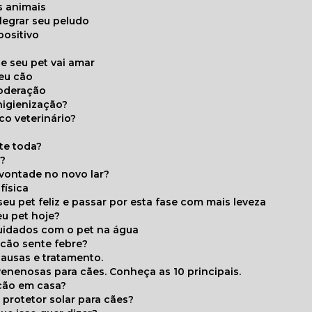
s animais
legrar seu peludo
positivo
s
e seu pet vai amar
seu cão
moderação
higienização?
co veterinário?
ite toda?
a?
 vontade no novo lar?
física
eu pet feliz e passar por esta fase com mais leveza
eu pet hoje?
cuidados com o pet na água
 cão sente febre?
causas e tratamento.
 venenosas para cães. Conheça as 10 principais.
cão em casa?
te protetor solar para cães?