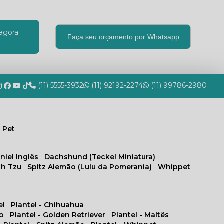
agora
Faça seu orçamento por Whatsapp
(11) 5555-3932
(11) 92192-2274
(11) 99786-2980
 Pet
niel Inglês
Dachshund (Teckel Miniatura)
hih Tzu
Spitz Alemão (Lulu da Pomerania)
Whippet
el
Plantel - Chihuahua
no
Plantel - Golden Retriever
Plantel - Maltês