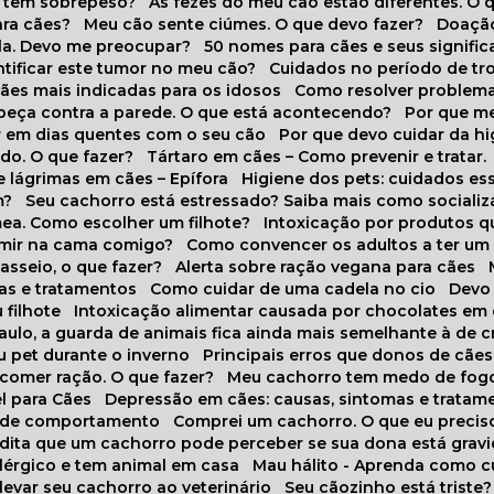
o tem sobrepeso?
As fezes do meu cão estão diferentes. O 
para cães?
Meu cão sente ciúmes. O que devo fazer?
Doaçã
la. Devo me preocupar?
50 nomes para cães e seus signifi
ntificar este tumor no meu cão?
Cuidados no período de tr
cães mais indicadas para os idosos
Como resolver problema
abeça contra a parede. O que está acontecendo?
Por que 
r em dias quentes com o seu cão
Por que devo cuidar da h
udo. O que fazer?
Tártaro em cães – Como prevenir e tratar.
 lágrimas em cães – Epífora
Higiene dos pets: cuidados es
m?
Seu cachorro está estressado? Saiba mais como socializá
ea. Como escolher um filhote?
Intoxicação por produtos 
rmir na cama comigo?
Como convencer os adultos a ter u
asseio, o que fazer?
Alerta sobre ração vegana para cães
sas e tratamentos
Como cuidar de uma cadela no cio
Dev
 filhote
Intoxicação alimentar causada por chocolates em
Paulo, a guarda de animais fica ainda mais semelhante à de c
u pet durante o inverno
Principais erros que donos de cã
 comer ração. O que fazer?
Meu cachorro tem medo de fogo
l para Cães
Depressão em cães: causas, sintomas e tratam
s de comportamento
Comprei um cachorro. O que eu precis
redita que um cachorro pode perceber se sua dona está grav
alérgico e tem animal em casa
Mau hálito - Aprenda como c
 levar seu cachorro ao veterinário
Seu cãozinho está triste?