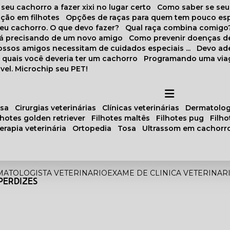
 seu cachorro a fazer xixi no lugar certo
Como saber se se
ação em filhotes
Opções de raças para quem tem pouco es
meu cachorro. O que devo fazer?
Qual raça combina comigo
stá precisando de um novo amigo
Como prevenir doenças d
 nossos amigos necessitam de cuidados especiais ...
Devo ad
as quais você deveria ter um cachorro
Programando uma via
vel. Microchip seu PET!
osa
cirurgias veterinárias
clínicas veterinárias
dermatolog
ilhotes golden retriever
filhotes maltês
filhotes pug
filh
oterapia veterinária
ortopedia
tosa
ultrassom em cachorr
ATOLOGISTA VETERINARIO
EXAME DE CLINICA VETERINAR
PERDIZES