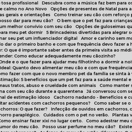
 tosa profissional
Descubra como a música faz bem para o
o e calmo no Ano Novo
Opções de presentes de Natal para a
cas gerais e orientações
Como treinar seu cão com reforço 
 posso dar para meu cão?
O bem que o pet faz para criança
a um melhor convívio com seu cão
Opções de guloseimas qu
para meu pet dormir
5 Brincadeiras divertidas para alegrar 
rnar seu pet um influenciador digital
Amor e carinho sem 
do dar o primeiro banho e com que frequência devo fazer a 
r: O que é importante saber antes da primeira visita ao médi
prender: Como educar adequadamente meu cãozinho?
 Onde e o que fazer para ajudar meu filhotinho a dormir a no
o Ideal: Quanto devo alimentar meu cão e com que frequênci
Como fazer com que o novo membro pet da família se sinta à
stimação: 5 benefícios que um pet faz para a saúde mental e 
 maus tratos, abuso e crueldade com animais
Como manter s
tina com seu cão durante a quarentena
Já conversou com s
mal de estimação idoso
Cachorro nadando - Benefícios e 
evitar acidentes com cachorros pequenos?
Como saber se o
chorros: O que fazer?
Infecção de ouvidos em cachorros, 
horro paraplégico.
Cuidados com o pet no verão.
Plantas
Como ensinar fazer xixi no lugar certo.
Como adestrar meu 
 humor do meu cão.
Posso usar perfume no meu cão?
Exis