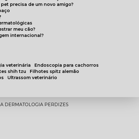
u pet precisa de um novo amigo?
paço
?
ermatológicas
estrar meu cão?
gem internacional?
ia veterinária
endoscopia para cachorros
otes shih tzu
filhotes spitz alemão
os
ultrassom veterinário
IA DERMATOLOGIA PERDIZES