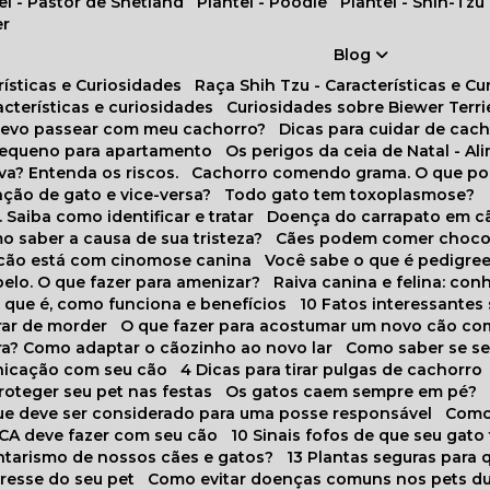
tel - Pastor de Shetland
Plantel - Poodle
Plantel - Shih-Tzu
er
Blog
rísticas e Curiosidades
Raça Shih Tzu - Características e C
racterísticas e curiosidades
Curiosidades sobre Biewer Terri
 devo passear com meu cachorro?
Dicas para cuidar de ca
pequeno para apartamento
Os perigos da ceia de Natal - A
va? Entenda os riscos.
Cachorro comendo grama. O que po
ação de gato e vice-versa?
Todo gato tem toxoplasmose?
. Saiba como identificar e tratar
Doença do carrapato em c
omo saber a causa de sua tristeza?
Cães podem comer choco
m cão está com cinomose canina
Você sabe o que é pedigre
pelo. O que fazer para amenizar?
Raiva canina e felina: c
o que é, como funciona e benefícios
10 Fatos interessante
arar de morder
O que fazer para acostumar um novo cão co
ora? Como adaptar o cãozinho ao novo lar
Como saber se s
nicação com seu cão
4 Dicas para tirar pulgas de cachorro
roteger seu pet nas festas
Os gatos caem sempre em pé?
 que deve ser considerado para uma posse responsável
Como
NCA deve fazer com seu cão
10 Sinais fofos de que seu gato
tarismo de nossos cães e gatos?
13 Plantas seguras para
stresse do seu pet
Como evitar doenças comuns nos pets du