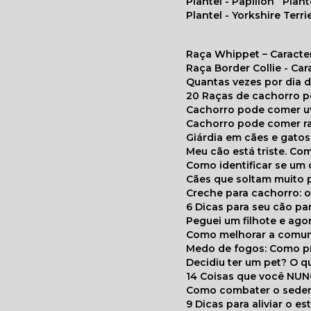
Plantel - Papillon
Plan
Plantel - Yorkshire Terri
Raça Whippet – Caracte
Raça Border Collie - Ca
Quantas vezes por dia
20 Raças de cachorro 
Cachorro pode comer u
Cachorro pode comer r
Giárdia em cães e gatos
Meu cão está triste. C
Como identificar se u
Cães que soltam muito 
Creche para cachorro: 
6 Dicas para seu cão p
Peguei um filhote e ag
Como melhorar a comu
Medo de fogos: Como p
Decidiu ter um pet? O
14 Coisas que você NU
Como combater o seden
9 Dicas para aliviar o e