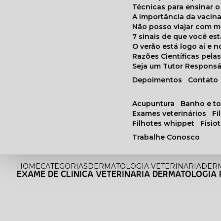
Técnicas para ensinar o
A importância da vacin
Não posso viajar com 
7 sinais de que você e
O verão está logo aí e
Razões Científicas pel
Seja um Tutor Responsá
Depoimentos
Contato
acupuntura
banho e t
exames veterinários
f
filhotes whippet
fisi
Trabalhe Conosco
HOME
CATEGORIAS
DERMATOLOGIA VETERINARIA
DERM
EXAME DE CLINICA VETERINARIA DERMATOLOGIA 