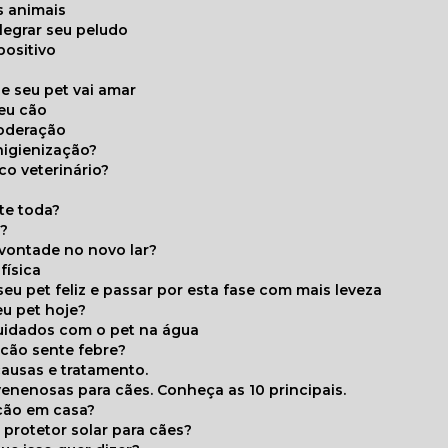
s animais
legrar seu peludo
positivo
s
e seu pet vai amar
seu cão
moderação
higienização?
co veterinário?
ite toda?
a?
 vontade no novo lar?
física
eu pet feliz e passar por esta fase com mais leveza
eu pet hoje?
cuidados com o pet na água
 cão sente febre?
causas e tratamento.
 venenosas para cães. Conheça as 10 principais.
cão em casa?
te protetor solar para cães?