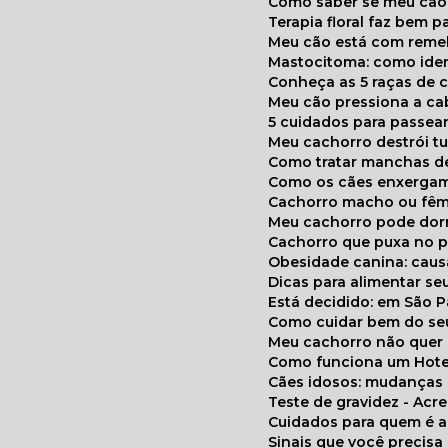
Como saber se meu cã
Terapia floral faz bem 
Meu cão está com reme
Mastocitoma: como ide
Conheça as 5 raças de 
Meu cão pressiona a c
5 cuidados para passea
Meu cachorro destrói t
Como tratar manchas de
Como os cães enxerga
Cachorro macho ou fêm
Meu cachorro pode do
Cachorro que puxa no p
Obesidade canina: cau
Dicas para alimentar seu
Está decidido: em São 
Como cuidar bem do se
Meu cachorro não quer
Como funciona um Hote
Cães idosos: mudança
Teste de gravidez - Ac
Cuidados para quem é 
Sinais que você precisa