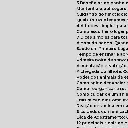
5 Benefícios do banho e
Mantenha o pet segur
Cuidando do filhote: di
Quais frutas e legumes
4 Atitudes simples par
Como escolher o lugar 
7 Dicas simples para to
A hora do banho: Quan
Saúde em Primeiro Luga
Tempo de ensinar e a
Primeira noite de sono:
Alimentação e Nutriçã
A chegada do filhote: 
Poder dos animais de e
Como agir e denunciar
Como reorganizar a ro
Como cuidar de um ani
Fratura canina: Como 
Reação de vacina em ca
6 cuidados com um cac
Dica de Adestramento: 
12 principais sinais do