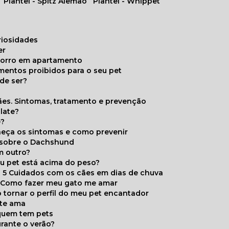
Plantel - Spitz Alemão
Plantel - Whippet
uriosidades
er
chorro em apartamento
limentos proibidos para o seu pet
de ser?
ães. Sintomas, tratamento e prevenção
late?
e?
onheça os sintomas e como prevenir
s sobre o Dachshund
m outro?
eu pet está acima do peso?
5 Cuidados com os cães em dias de chuva
Como fazer meu gato me amar
 tornar o perfil do meu pet encantador
 te ama
 quem tem pets
rante o verão?