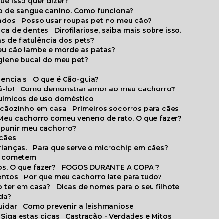
que isso quer dizer?
o de sangue canino. Como funciona?
cados
Posso usar roupas pet no meu cão?
oca de dentes
Dirofilariose, saiba mais sobre isso.
s de flatulência dos pets?
meu cão lambe e morde as patas?
igiene bucal do meu pet?
senciais
O que é Cão-guia?
-lo!
Como demonstrar amor ao meu cachorro?
químicos de uso doméstico
m cãozinho em casa
Primeiros socorros para cães
Meu cachorro comeu veneno de rato. O que fazer?
o punir meu cachorro?
 cães
rianças.
Para que serve o microchip em cães?
es cometem
s. O que fazer?
FOGOS DURANTE A COPA ?
entos
Por que meu cachorro late para tudo?
o ter em casa?
Dicas de nomes para o seu filhote
ida?
uidar
Como prevenir a leishmaniose
 Siga estas dicas
Castração - Verdades e Mitos