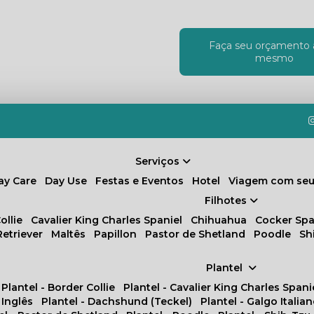
Faça seu orçamento 
!
mesmo
Serviços
Day Care
Day Use
Festas e Eventos
Hotel
Viagem com seu
Filhotes
ollie
Cavalier King Charles Spaniel
Chihuahua
Cocker Spa
Retriever
Maltês
Papillon
Pastor de Shetland
Poodle
S
Plantel
Plantel - Border Collie
Plantel - Cavalier King Charles Spani
 Inglês
Plantel - Dachshund (Teckel)
Plantel - Galgo Italia