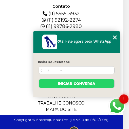
Contato
(11) 5555-3932
(11) 92192-2274
(11) 99786-2980
Menu
Olá! Fale agora pelo WhatsApp
HOME
QUEM SOMOS
DEPOIMENTOS
Insira seu telefone
PLANTEL
BLOG
SERVIÇOS
INICIAR CONVERSA
FILHOTES
CONTATO
CATEGORIAS
1
TRABALHE CONOSCO
MAPA DO SITE
Copyright © Encrenquinhas Pet. (Lei 9610 de 19/02/1998)