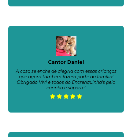
Cantor Daniel
A casa se enche de alegria com essas crianças
que agora também fazem parte da família!
Obrigado Vivi e todos do Encrenquinha's pelo
carinho e suporte!