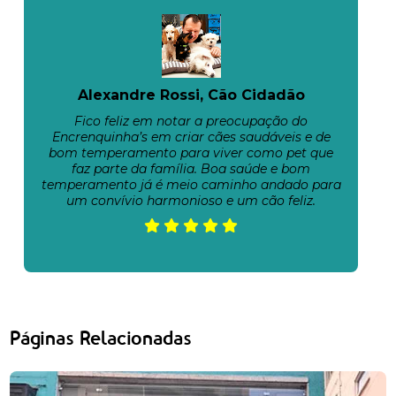
Alexandre Rossi, Cão Cidadão
Fico feliz em notar a preocupação do
Encrenquinha’s em criar cães saudáveis e de
bom temperamento para viver como pet que
faz parte da família. Boa saúde e bom
temperamento já é meio caminho andado para
um convívio harmonioso e um cão feliz.
Páginas Relacionadas