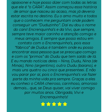
apaixonei e hoje posso dizer com todas as letras
que ele é “o CARA”. Assim começou essa história
de amor que nasceu ao acaso, mas já deveria
estar escrita no destino. Eu o amo muito e todos
que o conhecem me perguntam onde podem
conseguir um “Duduzinho”. Daí eu dou o nome
do canil Encrenquinha’s e da Vivi, que sempre,
sempre teve maior carinho e atenção comigo e
meus amigos. E sempre que posso estou em
contato com o Encrenquinha’s, pois essa
“fábrica” de Dudus é também onde eu posso
encontrar essa pessoa que se preocupa comigo
e com os “primos” do Dudu que tem saído de lá.
E eu mando notícias deles – Nina, Dudu, Nina (de
Minas), Nino (argentino), outro Dudu (baiano), e
mais uns quatro ou cinco que presenteei. E não
vou parar por aí, pois o Encrenquinha’s vai fazer
parte da minha vida pra sempre. Graças a eles
eu conheci o CARA cheiroso, carinhoso, amoroso
demais… que, se Deus quiser, vai viver comigo
por muitos anos. Obrigada, Vivi e
Encrenquinha’s!