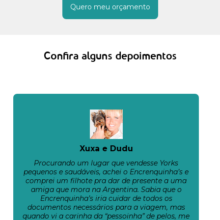
Quero meu orçamento
Confira alguns depoimentos
Xuxa e Dudu
Procurando um lugar que vendesse Yorks
pequenos e saudáveis, achei o Encrenquinha’s e
comprei um filhote pra dar de presente a uma
amiga que mora na Argentina. Sabia que o
Encrenquinha’s iria cuidar de todos os
documentos necessários para a viagem, mas
quando vi a carinha da “pessoinha” de pelos, me