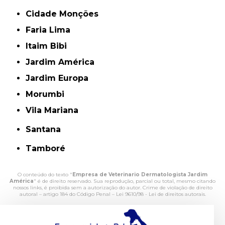
Cidade Monções
Faria Lima
Itaim Bibi
Jardim América
Jardim Europa
Morumbi
Vila Mariana
Santana
Tamboré
O conteúdo do texto "
Empresa de Veterinario Dermatologista Jardim
América
" é de direito reservado. Sua reprodução, parcial ou total, mesmo citando
nossos links, é proibida sem a autorização do autor. Crime de violação de direito
autoral – artigo 184 do Código Penal –
Lei 9610/98 - Lei de direitos autorais
.