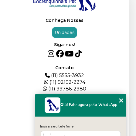
Conheça Nossas
Unidades
Siga-nos!
Contato
(11) 5555-3932
(11) 92192-2274
(11) 99786-2980
Menu
Olá! Fale agora pelo WhatsApp
HOME
QUEM SOMOS
DEPOIMENTOS
Insira seu telefone
PLANTEL