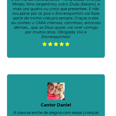
Minas), Nino (argentino), outro Dudu (baiano), e
mais uns quatro ou cinco que presenteei. E não
vou parar por aí, pois o Encrenquinha’s vai fazer
parte da minha vida pra sempre. Graças a eles
eu conheci o CARA cheiroso, carinhoso, amoroso
demais… que, se Deus quiser, vai viver comigo
por muitos anos. Obrigada, Vivi e
Encrenquinha’s!
Cantor Daniel
A casa se enche de alegria com essas crianças