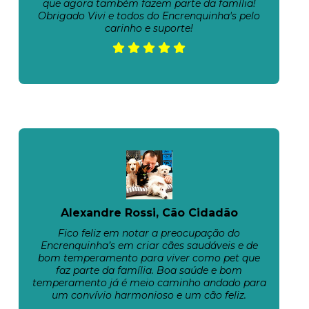
que agora também fazem parte da família!
Obrigado Vivi e todos do Encrenquinha's pelo
carinho e suporte!
Alexandre Rossi, Cão Cidadão
Fico feliz em notar a preocupação do
Encrenquinha’s em criar cães saudáveis e de
bom temperamento para viver como pet que
faz parte da família. Boa saúde e bom
temperamento já é meio caminho andado para
um convívio harmonioso e um cão feliz.