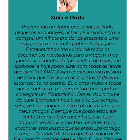
Xuxa e Dudu
Procurando um lugar que vendesse Yorks
pequenos e saudáveis, achei o Encrenquinha’s e
comprei um filhote pra dar de presente a uma
amiga que mora na Argentina. Sabia que o
Encrenquinha’s iria cuidar de todos os
documentos necessários para a viagem, mas
quando vi a carinha da “pessoinha” de pelos, me
apaixonei e hoje posso dizer com todas as letras
que ele é “o CARA”. Assim começou essa história
de amor que nasceu ao acaso, mas já deveria
estar escrita no destino. Eu o amo muito e todos
que o conhecem me perguntam onde podem
conseguir um “Duduzinho”. Daí eu dou o nome
do canil Encrenquinha’s e da Vivi, que sempre,
sempre teve maior carinho e atenção comigo e
meus amigos. E sempre que posso estou em
contato com o Encrenquinha’s, pois essa
“fábrica” de Dudus é também onde eu posso
encontrar essa pessoa que se preocupa comigo
e com os “primos” do Dudu que tem saído de lá.
E eu mando notícias deles – Nina, Dudu, Nina (de