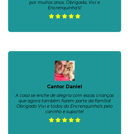
por muitos anos. Obrigada, Vivi e
Encrenquinha’s!
Cantor Daniel
A casa se enche de alegria com essas crianças
que agora também fazem parte da família!
Obrigado Vivi e todos do Encrenquinha's pelo
carinho e suporte!