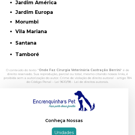
Jardim América
Jardim Europa
Morumbi
Vila Mariana
Santana
Tamboré
O conteúdo do texto "
Onde Faz Cirurgia Veterinária Castração Berrini
" é de
direito reservado. Sua reprodução, parcial ou total, mesmo citando nossos links, é
proibida sem a autorização do autor. Crime de violação de direito autoral – artigo 184
do Código Penal –
Lei 9610/98 - Lei de direitos autorais
.
Conheça Nossas
Unidades