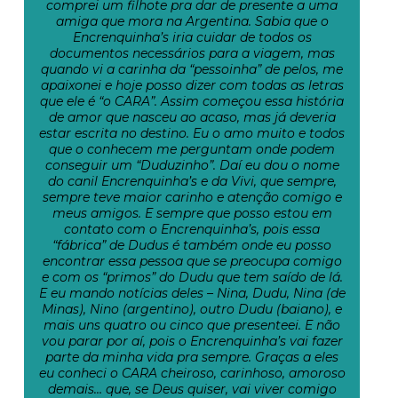
comprei um filhote pra dar de presente a uma
amiga que mora na Argentina. Sabia que o
Encrenquinha’s iria cuidar de todos os
documentos necessários para a viagem, mas
quando vi a carinha da “pessoinha” de pelos, me
apaixonei e hoje posso dizer com todas as letras
que ele é “o CARA”. Assim começou essa história
de amor que nasceu ao acaso, mas já deveria
estar escrita no destino. Eu o amo muito e todos
que o conhecem me perguntam onde podem
conseguir um “Duduzinho”. Daí eu dou o nome
do canil Encrenquinha’s e da Vivi, que sempre,
sempre teve maior carinho e atenção comigo e
meus amigos. E sempre que posso estou em
contato com o Encrenquinha’s, pois essa
“fábrica” de Dudus é também onde eu posso
encontrar essa pessoa que se preocupa comigo
e com os “primos” do Dudu que tem saído de lá.
E eu mando notícias deles – Nina, Dudu, Nina (de
Minas), Nino (argentino), outro Dudu (baiano), e
mais uns quatro ou cinco que presenteei. E não
vou parar por aí, pois o Encrenquinha’s vai fazer
parte da minha vida pra sempre. Graças a eles
eu conheci o CARA cheiroso, carinhoso, amoroso
demais… que, se Deus quiser, vai viver comigo