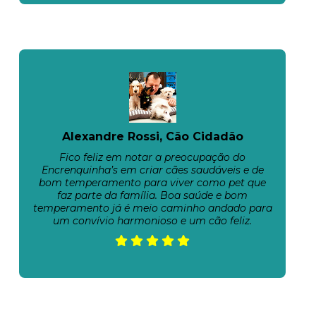
Alexandre Rossi, Cão Cidadão
Fico feliz em notar a preocupação do
Encrenquinha’s em criar cães saudáveis e de
bom temperamento para viver como pet que
faz parte da família. Boa saúde e bom
temperamento já é meio caminho andado para
um convívio harmonioso e um cão feliz.