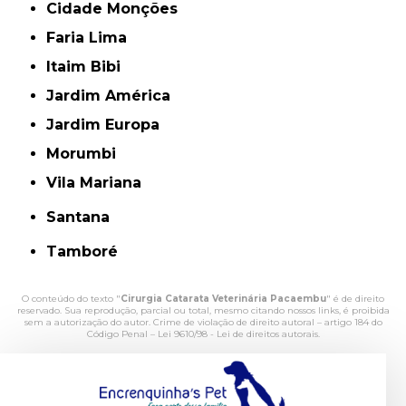
Cidade Monções
Faria Lima
Itaim Bibi
Jardim América
Jardim Europa
Morumbi
Vila Mariana
Santana
Tamboré
O conteúdo do texto "
Cirurgia Catarata Veterinária Pacaembu
" é de direito
reservado. Sua reprodução, parcial ou total, mesmo citando nossos links, é proibida
sem a autorização do autor. Crime de violação de direito autoral – artigo 184 do
Código Penal –
Lei 9610/98 - Lei de direitos autorais
.