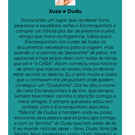
Xuxa e Dudu
Procurando um lugar que vendesse Yorks
pequenos e saudáveis, achei o Encrenquinha’s e
comprei um filhote pra dar de presente a uma
amiga que mora na Argentina. Sabia que o
Encrenquinha’s iria cuidar de todos os
documentos necessários para a viagem, mas
quando vi a carinha da “pessoinha” de pelos, me
apaixonei e hoje posso dizer com todas as letras
que ele é “o CARA”. Assim começou essa história
de amor que nasceu ao acaso, mas já deveria
estar escrita no destino. Eu o amo muito e todos
que o conhecem me perguntam onde podem
conseguir um “Duduzinho”. Daí eu dou o nome
do canil Encrenquinha’s e da Vivi, que sempre,
sempre teve maior carinho e atenção comigo e
meus amigos. E sempre que posso estou em
contato com o Encrenquinha’s, pois essa
“fábrica” de Dudus é também onde eu posso
encontrar essa pessoa que se preocupa comigo
e com os “primos” do Dudu que tem saído de lá.
E eu mando notícias deles – Nina, Dudu, Nina (de
Minas), Nino (argentino), outro Dudu (baiano), e