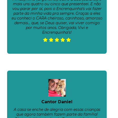
mais uns quatro ou cinco que presenteei. E não
vou parar por aí, pois o Encrenquinha’s vai fazer
parte da minha vida pra sempre. Graças a eles
eu conheci o CARA cheiroso, carinhoso, amoroso
demais… que, se Deus quiser, vai viver comigo
por muitos anos. Obrigada, Vivi e
Encrenquinha’s!
Cantor Daniel
A casa se enche de alegria com essas crianças
que agora também fazem parte da família!