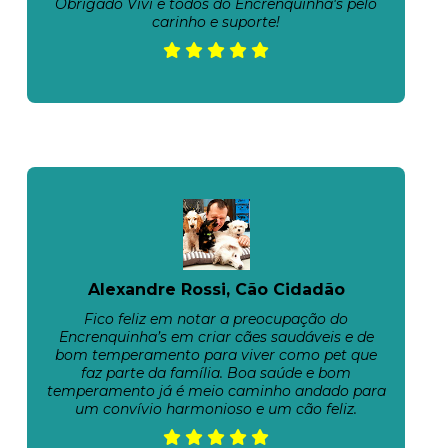
Obrigado Vivi e todos do Encrenquinha's pelo
carinho e suporte!
Alexandre Rossi, Cão Cidadão
Fico feliz em notar a preocupação do
Encrenquinha’s em criar cães saudáveis e de
bom temperamento para viver como pet que
faz parte da família. Boa saúde e bom
temperamento já é meio caminho andado para
um convívio harmonioso e um cão feliz.