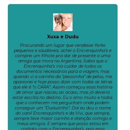
Xuxa e Dudu
Procurando um lugar que vendesse Yorks
pequenos e saudáveis, achei o Encrenquinha’s e
comprei um filhote pra dar de presente a uma
amiga que mora na Argentina. Sabia que o
Encrenquinha’s iria cuidar de todos os
documentos necessários para a viagem, mas
quando vi a carinha da “pessoinha” de pelos, me
apaixonei e hoje posso dizer com todas as letras
que ele é “o CARA”. Assim começou essa história
de amor que nasceu ao acaso, mas já deveria
estar escrita no destino. Eu o amo muito e todos
que o conhecem me perguntam onde podem
conseguir um “Duduzinho”. Daí eu dou o nome
do canil Encrenquinha’s e da Vivi, que sempre,
sempre teve maior carinho e atenção comigo e
meus amigos. E sempre que posso estou em
contato com o Encrenquinha’s, pois essa