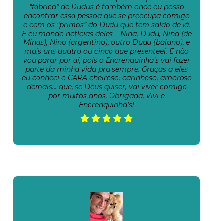
“fábrica” de Dudus é também onde eu posso
encontrar essa pessoa que se preocupa comigo
e com os “primos” do Dudu que tem saído de lá.
E eu mando notícias deles – Nina, Dudu, Nina (de
Minas), Nino (argentino), outro Dudu (baiano), e
mais uns quatro ou cinco que presenteei. E não
vou parar por aí, pois o Encrenquinha’s vai fazer
parte da minha vida pra sempre. Graças a eles
eu conheci o CARA cheiroso, carinhoso, amoroso
demais… que, se Deus quiser, vai viver comigo
por muitos anos. Obrigada, Vivi e
Encrenquinha’s!