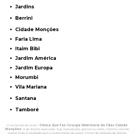
Jardins
Berrini
Cidade Monções
Faria Lima
Itaim Bibi
Jardim América
Jardim Europa
Morumbi
Vila Mariana
Santana
Tamboré
O conteúdo do texto "
Clínica Que Faz Cirurgia Veterinária de Cães Cidade
Monções
" é de direito reservado. Sua reprodução, parcial ou total, mesmo citando
nossos links, é proibida sem a autorização do autor. Crime de violação de direito