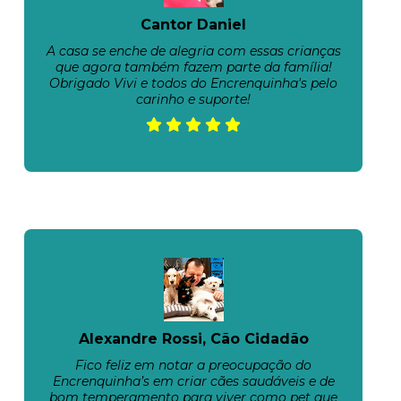
Cantor Daniel
A casa se enche de alegria com essas crianças
que agora também fazem parte da família!
Obrigado Vivi e todos do Encrenquinha's pelo
carinho e suporte!
Alexandre Rossi, Cão Cidadão
Fico feliz em notar a preocupação do
Encrenquinha’s em criar cães saudáveis e de
bom temperamento para viver como pet que