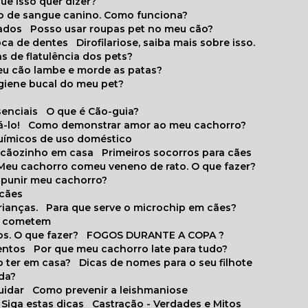
que isso quer dizer?
o de sangue canino. Como funciona?
cados
Posso usar roupas pet no meu cão?
oca de dentes
Dirofilariose, saiba mais sobre isso.
s de flatulência dos pets?
meu cão lambe e morde as patas?
igiene bucal do meu pet?
senciais
O que é Cão-guia?
-lo!
Como demonstrar amor ao meu cachorro?
químicos de uso doméstico
m cãozinho em casa
Primeiros socorros para cães
Meu cachorro comeu veneno de rato. O que fazer?
o punir meu cachorro?
 cães
rianças.
Para que serve o microchip em cães?
es cometem
s. O que fazer?
FOGOS DURANTE A COPA ?
entos
Por que meu cachorro late para tudo?
o ter em casa?
Dicas de nomes para o seu filhote
ida?
uidar
Como prevenir a leishmaniose
 Siga estas dicas
Castração - Verdades e Mitos