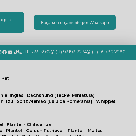
agora
Faça seu orçamento por Whatsapp
(11) 5555-3932
(11) 92192-2274
(11) 99786-2980
 Pet
niel Inglês
Dachshund (Teckel Miniatura)
hih Tzu
Spitz Alemão (Lulu da Pomerania)
Whippet
el
Plantel - Chihuahua
no
Plantel - Golden Retriever
Plantel - Maltês