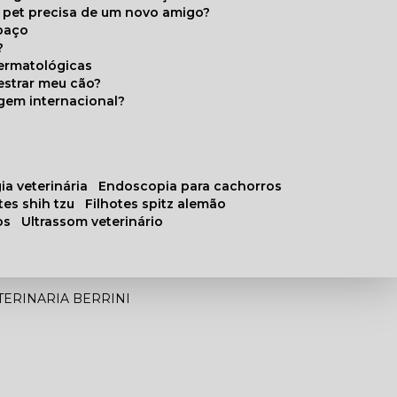
u pet precisa de um novo amigo?
paço
?
ermatológicas
estrar meu cão?
gem internacional?
ia veterinária
endoscopia para cachorros
otes shih tzu
filhotes spitz alemão
os
ultrassom veterinário
TERINARIA BERRINI