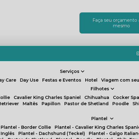
Faça seu orçamento 
!
mesmo
Serviços
Day Care
Day Use
Festas e Eventos
Hotel
Viagem com seu
Filhotes
ollie
Cavalier King Charles Spaniel
Chihuahua
Cocker Spa
Retriever
Maltês
Papillon
Pastor de Shetland
Poodle
S
Plantel
Plantel - Border Collie
Plantel - Cavalier King Charles Spani
 Inglês
Plantel - Dachshund (Teckel)
Plantel - Galgo Italia