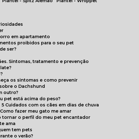
Plantel - Spitz Alemão
Plantel - Whippet
uriosidades
er
chorro em apartamento
limentos proibidos para o seu pet
de ser?
ães. Sintomas, tratamento e prevenção
late?
e?
onheça os sintomas e como prevenir
s sobre o Dachshund
m outro?
eu pet está acima do peso?
5 Cuidados com os cães em dias de chuva
Como fazer meu gato me amar
 tornar o perfil do meu pet encantador
 te ama
 quem tem pets
rante o verão?