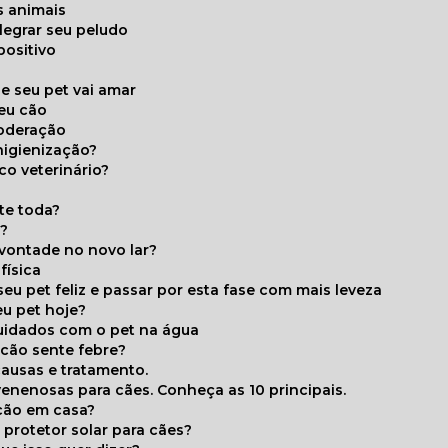
s animais
legrar seu peludo
positivo
s
e seu pet vai amar
seu cão
moderação
higienização?
co veterinário?
ite toda?
a?
 vontade no novo lar?
física
eu pet feliz e passar por esta fase com mais leveza
eu pet hoje?
cuidados com o pet na água
 cão sente febre?
causas e tratamento.
 venenosas para cães. Conheça as 10 principais.
cão em casa?
te protetor solar para cães?