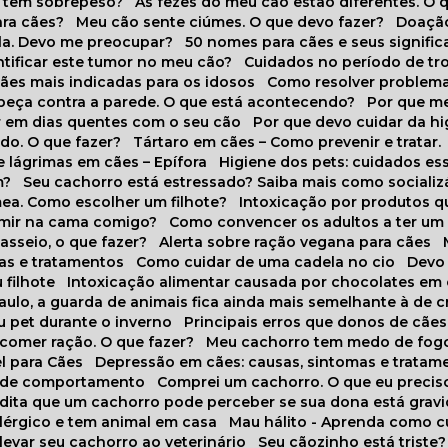
o tem sobrepeso?
As fezes do meu cão estão diferentes. O 
para cães?
Meu cão sente ciúmes. O que devo fazer?
Doaçã
la. Devo me preocupar?
50 nomes para cães e seus signifi
ntificar este tumor no meu cão?
Cuidados no período de tr
cães mais indicadas para os idosos
Como resolver problema
abeça contra a parede. O que está acontecendo?
Por que 
r em dias quentes com o seu cão
Por que devo cuidar da h
udo. O que fazer?
Tártaro em cães – Como prevenir e tratar.
 lágrimas em cães – Epífora
Higiene dos pets: cuidados es
m?
Seu cachorro está estressado? Saiba mais como socializá
ea. Como escolher um filhote?
Intoxicação por produtos 
rmir na cama comigo?
Como convencer os adultos a ter u
asseio, o que fazer?
Alerta sobre ração vegana para cães
sas e tratamentos
Como cuidar de uma cadela no cio
Dev
 filhote
Intoxicação alimentar causada por chocolates em
Paulo, a guarda de animais fica ainda mais semelhante à de c
u pet durante o inverno
Principais erros que donos de cã
 comer ração. O que fazer?
Meu cachorro tem medo de fogo
l para Cães
Depressão em cães: causas, sintomas e tratam
s de comportamento
Comprei um cachorro. O que eu precis
redita que um cachorro pode perceber se sua dona está grav
alérgico e tem animal em casa
Mau hálito - Aprenda como c
 levar seu cachorro ao veterinário
Seu cãozinho está triste?