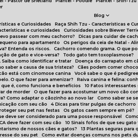
tel - Pastor de Shetland
Plantel - Poodle
Plantel - Shih-Tzu
er
Blog
rísticas e Curiosidades
Raça Shih Tzu - Características e C
racterísticas e curiosidades
Curiosidades sobre Biewer Terri
 devo passear com meu cachorro?
Dicas para cuidar de ca
pequeno para apartamento
Os perigos da ceia de Natal - A
va? Entenda os riscos.
Cachorro comendo grama. O que po
ação de gato e vice-versa?
Todo gato tem toxoplasmose?
. Saiba como identificar e tratar
Doença do carrapato em c
omo saber a causa de sua tristeza?
Cães podem comer choco
m cão está com cinomose canina
Você sabe o que é pedigre
pelo. O que fazer para amenizar?
Raiva canina e felina: c
o que é, como funciona e benefícios
10 Fatos interessante
arar de morder
O que fazer para acostumar um novo cão co
ora? Como adaptar o cãozinho ao novo lar
Como saber se s
nicação com seu cão
4 Dicas para tirar pulgas de cachorro
roteger seu pet nas festas
Os gatos caem sempre em pé?
 que deve ser considerado para uma posse responsável
Como
NCA deve fazer com seu cão
10 Sinais fofos de que seu gato
tarismo de nossos cães e gatos?
13 Plantas seguras para
stresse do seu pet
Como evitar doenças comuns nos pets du