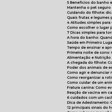
5 Benefícios do banho e
Mantenha o pet segur
Cuidando do filhote: di
Quais frutas e legumes
4 Atitudes simples par
Como escolher o lugar 
7 Dicas simples para to
A hora do banho: Quan
Saúde em Primeiro Luga
Tempo de ensinar e a
Primeira noite de sono:
Alimentação e Nutriçã
A chegada do filhote: 
Poder dos animais de e
Como agir e denunciar
Como reorganizar a ro
Como cuidar de um ani
Fratura canina: Como 
Reação de vacina em ca
6 cuidados com um cac
Dica de Adestramento: 
12 principais sinais do