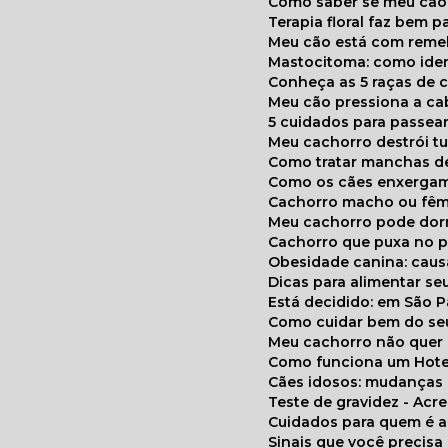
Como saber se meu cã
Terapia floral faz bem 
Meu cão está com reme
Mastocitoma: como ide
Conheça as 5 raças de 
Meu cão pressiona a c
5 cuidados para passea
Meu cachorro destrói t
Como tratar manchas de
Como os cães enxerga
Cachorro macho ou fêm
Meu cachorro pode do
Cachorro que puxa no p
Obesidade canina: cau
Dicas para alimentar seu
Está decidido: em São 
Como cuidar bem do se
Meu cachorro não quer
Como funciona um Hote
Cães idosos: mudança
Teste de gravidez - Ac
Cuidados para quem é 
Sinais que você precisa