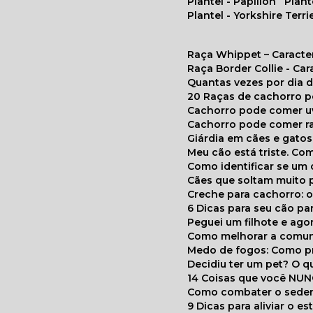
Plantel - Papillon
Plan
Plantel - Yorkshire Terri
Raça Whippet – Caracte
Raça Border Collie - Ca
Quantas vezes por dia
20 Raças de cachorro 
Cachorro pode comer u
Cachorro pode comer r
Giárdia em cães e gatos
Meu cão está triste. C
Como identificar se u
Cães que soltam muito 
Creche para cachorro: 
6 Dicas para seu cão p
Peguei um filhote e ag
Como melhorar a comu
Medo de fogos: Como p
Decidiu ter um pet? O
14 Coisas que você NU
Como combater o seden
9 Dicas para aliviar o e