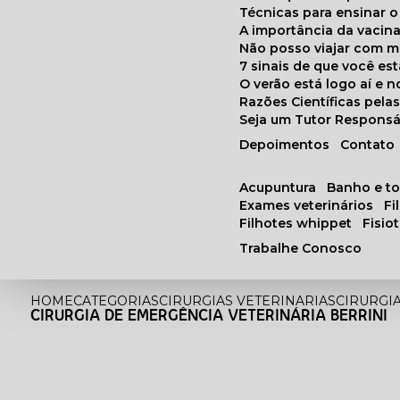
Técnicas para ensinar o
A importância da vacin
Não posso viajar com 
7 sinais de que você e
O verão está logo aí e
Razões Científicas pel
Seja um Tutor Responsá
Depoimentos
Contato
acupuntura
banho e t
exames veterinários
f
filhotes whippet
fisi
Trabalhe Conosco
HOME
CATEGORIAS
CIRURGIAS VETERINARIAS
CIRURGI
CIRURGIA DE EMERGÊNCIA VETERINÁRIA BERRINI