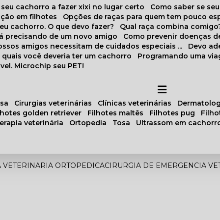
 seu cachorro a fazer xixi no lugar certo
Como saber se se
ação em filhotes
Opções de raças para quem tem pouco es
meu cachorro. O que devo fazer?
Qual raça combina comigo
stá precisando de um novo amigo
Como prevenir doenças d
 nossos amigos necessitam de cuidados especiais ...
Devo ad
as quais você deveria ter um cachorro
Programando uma via
vel. Microchip seu PET!
osa
cirurgias veterinárias
clínicas veterinárias
dermatolog
ilhotes golden retriever
filhotes maltês
filhotes pug
filh
oterapia veterinária
ortopedia
tosa
ultrassom em cachorr
A VETERINARIA ORTOPEDICA
CIRURGIA DE EMERGENCIA VE