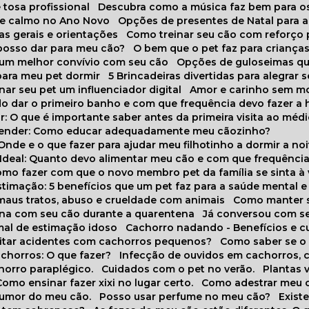
 tosa profissional
Descubra como a música faz bem para o
o e calmo no Ano Novo
Opções de presentes de Natal para a
cas gerais e orientações
Como treinar seu cão com reforço 
 posso dar para meu cão?
O bem que o pet faz para criança
a um melhor convívio com seu cão
Opções de guloseimas qu
para meu pet dormir
5 Brincadeiras divertidas para alegrar 
rnar seu pet um influenciador digital
Amor e carinho sem 
do dar o primeiro banho e com que frequência devo fazer a 
r: O que é importante saber antes da primeira visita ao médi
prender: Como educar adequadamente meu cãozinho?
 Onde e o que fazer para ajudar meu filhotinho a dormir a no
o Ideal: Quanto devo alimentar meu cão e com que frequênci
Como fazer com que o novo membro pet da família se sinta à
stimação: 5 benefícios que um pet faz para a saúde mental e 
 maus tratos, abuso e crueldade com animais
Como manter s
tina com seu cão durante a quarentena
Já conversou com s
mal de estimação idoso
Cachorro nadando - Benefícios e 
evitar acidentes com cachorros pequenos?
Como saber se o
chorros: O que fazer?
Infecção de ouvidos em cachorros, 
horro paraplégico.
Cuidados com o pet no verão.
Plantas
Como ensinar fazer xixi no lugar certo.
Como adestrar meu 
 humor do meu cão.
Posso usar perfume no meu cão?
Exis