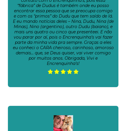
contato com o Encrenquinha’s, pois essa
“fábrica” de Dudus é também onde eu posso
encontrar essa pessoa que se preocupa comigo
e com os “primos” do Dudu que tem saído de lá.
E eu mando notícias deles – Nina, Dudu, Nina (de
Minas), Nino (argentino), outro Dudu (baiano), e
mais uns quatro ou cinco que presenteei. E não
vou parar por aí, pois o Encrenquinha’s vai fazer
parte da minha vida pra sempre. Graças a eles
eu conheci o CARA cheiroso, carinhoso, amoroso
demais… que, se Deus quiser, vai viver comigo
por muitos anos. Obrigada, Vivi e
Encrenquinha’s!