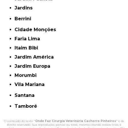
Jardins
Berrini
Cidade Monções
Faria Lima
Itaim Bibi
Jardim América
Jardim Europa
Morumbi
Vila Mariana
Santana
Tamboré
O conteúdo do texto "
Onde Faz Cirurgia Veterinária Cachorro Pinheiros
" é de
direito reservado. Sua reprodução, parcial ou total, mesmo citando nossos links, é