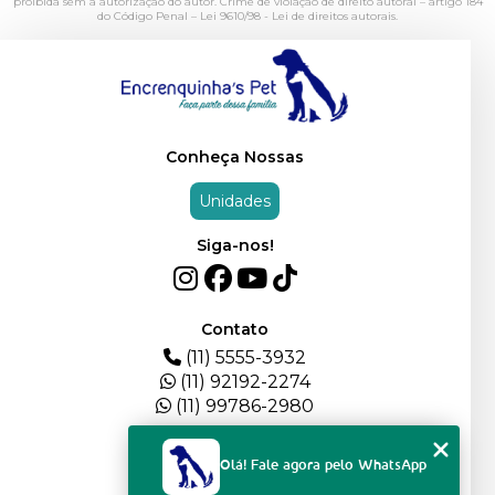
proibida sem a autorização do autor. Crime de violação de direito autoral – artigo 184
do Código Penal –
Lei 9610/98 - Lei de direitos autorais
.
Conheça Nossas
Unidades
Siga-nos!
Contato
(11) 5555-3932
(11) 92192-2274
(11) 99786-2980
Menu
Olá! Fale agora pelo WhatsApp
HOME