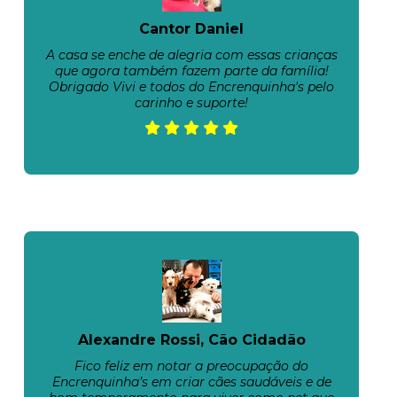
Cantor Daniel
A casa se enche de alegria com essas crianças
que agora também fazem parte da família!
Obrigado Vivi e todos do Encrenquinha's pelo
carinho e suporte!
Alexandre Rossi, Cão Cidadão
Fico feliz em notar a preocupação do
Encrenquinha’s em criar cães saudáveis e de