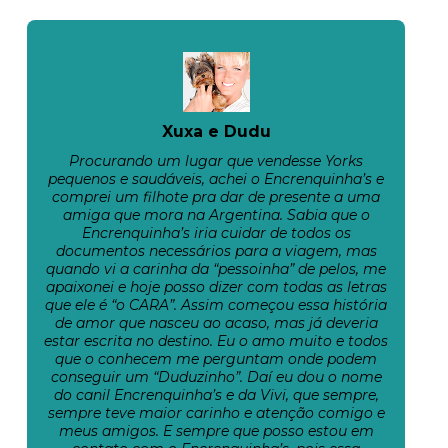
Xuxa e Dudu
Procurando um lugar que vendesse Yorks
pequenos e saudáveis, achei o Encrenquinha’s e
comprei um filhote pra dar de presente a uma
amiga que mora na Argentina. Sabia que o
Encrenquinha’s iria cuidar de todos os
documentos necessários para a viagem, mas
quando vi a carinha da “pessoinha” de pelos, me
apaixonei e hoje posso dizer com todas as letras
que ele é “o CARA”. Assim começou essa história
de amor que nasceu ao acaso, mas já deveria
estar escrita no destino. Eu o amo muito e todos
que o conhecem me perguntam onde podem
conseguir um “Duduzinho”. Daí eu dou o nome
do canil Encrenquinha’s e da Vivi, que sempre,
sempre teve maior carinho e atenção comigo e
meus amigos. E sempre que posso estou em