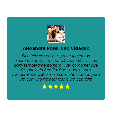
Alexandre Rossi, Cão Cidadão
Fico feliz em notar a preocupação do
Encrenquinha’s em criar cães saudáveis e de
bom temperamento para viver como pet que
faz parte da família. Boa saúde e bom
temperamento já é meio caminho andado para
um convívio harmonioso e um cão feliz.