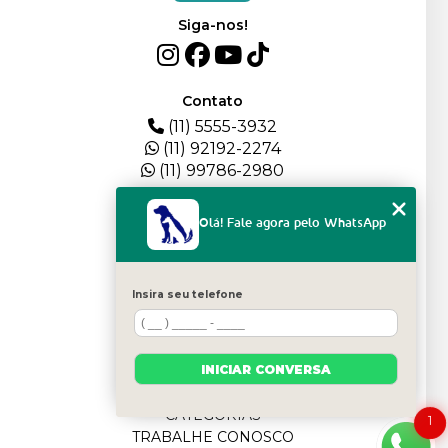
Siga-nos!
Contato
(11) 5555-3932
(11) 92192-2274
(11) 99786-2980
Menu
Olá! Fale agora pelo WhatsApp
HOME
QUEM SOMOS
DEPOIMENTOS
Insira seu telefone
PLANTEL
BLOG
SERVIÇOS
INICIAR CONVERSA
FILHOTES
CONTATO
CATEGORIAS
1
TRABALHE CONOSCO