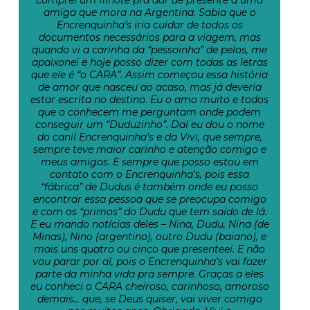
amiga que mora na Argentina. Sabia que o
Encrenquinha’s iria cuidar de todos os
documentos necessários para a viagem, mas
quando vi a carinha da “pessoinha” de pelos, me
apaixonei e hoje posso dizer com todas as letras
que ele é “o CARA”. Assim começou essa história
de amor que nasceu ao acaso, mas já deveria
estar escrita no destino. Eu o amo muito e todos
que o conhecem me perguntam onde podem
conseguir um “Duduzinho”. Daí eu dou o nome
do canil Encrenquinha’s e da Vivi, que sempre,
sempre teve maior carinho e atenção comigo e
meus amigos. E sempre que posso estou em
contato com o Encrenquinha’s, pois essa
“fábrica” de Dudus é também onde eu posso
encontrar essa pessoa que se preocupa comigo
e com os “primos” do Dudu que tem saído de lá.
E eu mando notícias deles – Nina, Dudu, Nina (de
Minas), Nino (argentino), outro Dudu (baiano), e
mais uns quatro ou cinco que presenteei. E não
vou parar por aí, pois o Encrenquinha’s vai fazer
parte da minha vida pra sempre. Graças a eles
eu conheci o CARA cheiroso, carinhoso, amoroso
demais… que, se Deus quiser, vai viver comigo