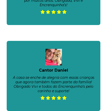
por muitos anos. Obrigada, Vivi e
Encrenquinha’s!
Cantor Daniel
A casa se enche de alegria com essas crianças
que agora também fazem parte da família!
Obrigado Vivi e todos do Encrenquinha's pelo
carinho e suporte!