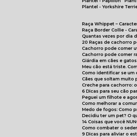
Plantel - Papillon
Plan
Plantel - Yorkshire Terri
Raça Whippet – Caracte
Raça Border Collie - Ca
Quantas vezes por dia
20 Raças de cachorro 
Cachorro pode comer u
Cachorro pode comer r
Giárdia em cães e gatos
Meu cão está triste. C
Como identificar se u
Cães que soltam muito 
Creche para cachorro: 
6 Dicas para seu cão p
Peguei um filhote e ag
Como melhorar a comu
Medo de fogos: Como p
Decidiu ter um pet? O
14 Coisas que você NU
Como combater o seden
9 Dicas para aliviar o e