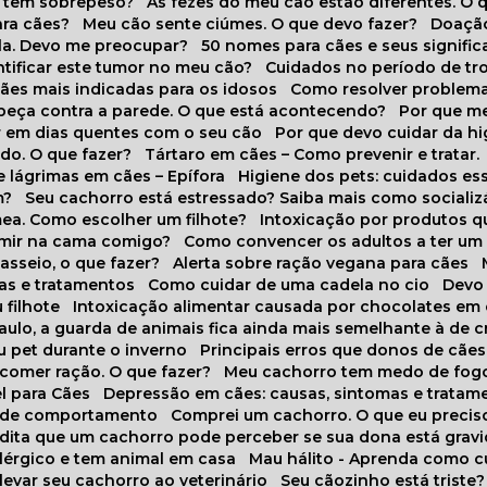
o tem sobrepeso?
As fezes do meu cão estão diferentes. O 
para cães?
Meu cão sente ciúmes. O que devo fazer?
Doaçã
la. Devo me preocupar?
50 nomes para cães e seus signifi
ntificar este tumor no meu cão?
Cuidados no período de tr
cães mais indicadas para os idosos
Como resolver problema
abeça contra a parede. O que está acontecendo?
Por que 
r em dias quentes com o seu cão
Por que devo cuidar da h
udo. O que fazer?
Tártaro em cães – Como prevenir e tratar.
 lágrimas em cães – Epífora
Higiene dos pets: cuidados es
m?
Seu cachorro está estressado? Saiba mais como socializá
ea. Como escolher um filhote?
Intoxicação por produtos 
rmir na cama comigo?
Como convencer os adultos a ter u
asseio, o que fazer?
Alerta sobre ração vegana para cães
sas e tratamentos
Como cuidar de uma cadela no cio
Dev
 filhote
Intoxicação alimentar causada por chocolates em
Paulo, a guarda de animais fica ainda mais semelhante à de c
u pet durante o inverno
Principais erros que donos de cã
 comer ração. O que fazer?
Meu cachorro tem medo de fogo
l para Cães
Depressão em cães: causas, sintomas e tratam
s de comportamento
Comprei um cachorro. O que eu precis
redita que um cachorro pode perceber se sua dona está grav
alérgico e tem animal em casa
Mau hálito - Aprenda como c
 levar seu cachorro ao veterinário
Seu cãozinho está triste?