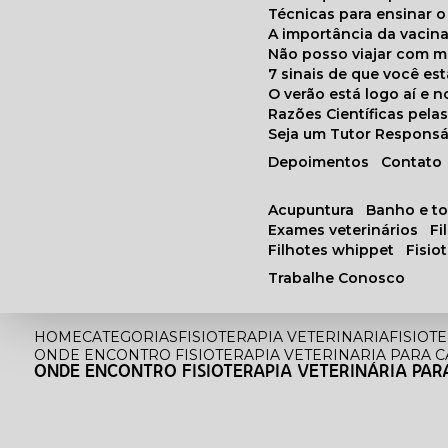
Técnicas para ensinar o
A importância da vacin
Não posso viajar com 
7 sinais de que você e
O verão está logo aí e
Razões Científicas pel
Seja um Tutor Responsá
Depoimentos
Contato
acupuntura
banho e t
exames veterinários
f
filhotes whippet
fisi
Trabalhe Conosco
HOME
CATEGORIAS
FISIOTERAPIA VETERINARIA
FISIOT
ONDE ENCONTRO FISIOTERAPIA VETERINARIA PARA 
ONDE ENCONTRO FISIOTERAPIA VETERINÁRIA PAR