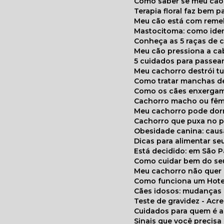
Como saber se meu cã
Terapia floral faz bem 
Meu cão está com reme
Mastocitoma: como ide
Conheça as 5 raças de 
Meu cão pressiona a c
5 cuidados para passea
Meu cachorro destrói t
Como tratar manchas de
Como os cães enxerga
Cachorro macho ou fêm
Meu cachorro pode do
Cachorro que puxa no p
Obesidade canina: cau
Dicas para alimentar seu
Está decidido: em São 
Como cuidar bem do se
Meu cachorro não quer
Como funciona um Hote
Cães idosos: mudança
Teste de gravidez - Ac
Cuidados para quem é 
Sinais que você precisa