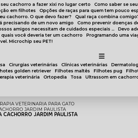
 seu cachorro a fazer xixi no lugar certo
Como saber se se
ação em filhotes
Opções de raças para quem tem pouco es
meu cachorro. O que devo fazer?
Qual raça combina comigo
stá precisando de um novo amigo
Como prevenir doenças d
 nossos amigos necessitam de cuidados especiais ...
Devo ad
as quais você deveria ter um cachorro
Programando uma via
vel. Microchip seu PET!
osa
cirurgias veterinárias
clínicas veterinárias
dermatolog
ilhotes golden retriever
filhotes maltês
filhotes pug
filh
oterapia veterinária
ortopedia
tosa
ultrassom em cachorr
ERAPIA VETERINARIA PARA GATO
CACHORRO JARDIM PAULISTA
A CACHORRO JARDIM PAULISTA