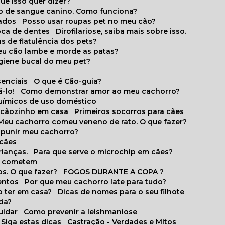
que isso quer dizer?
o de sangue canino. Como funciona?
cados
Posso usar roupas pet no meu cão?
oca de dentes
Dirofilariose, saiba mais sobre isso.
s de flatulência dos pets?
meu cão lambe e morde as patas?
igiene bucal do meu pet?
senciais
O que é Cão-guia?
-lo!
Como demonstrar amor ao meu cachorro?
químicos de uso doméstico
m cãozinho em casa
Primeiros socorros para cães
Meu cachorro comeu veneno de rato. O que fazer?
o punir meu cachorro?
 cães
rianças.
Para que serve o microchip em cães?
es cometem
s. O que fazer?
FOGOS DURANTE A COPA ?
entos
Por que meu cachorro late para tudo?
o ter em casa?
Dicas de nomes para o seu filhote
ida?
uidar
Como prevenir a leishmaniose
 Siga estas dicas
Castração - Verdades e Mitos