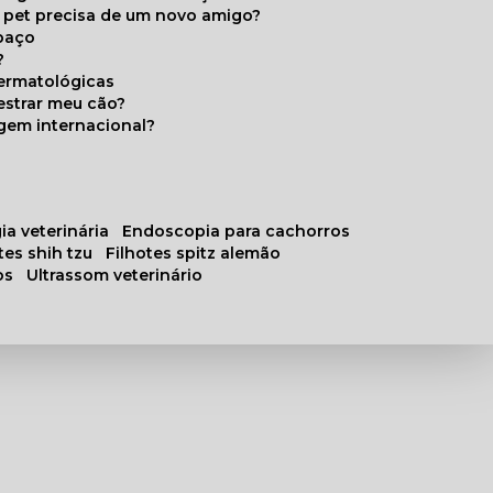
u pet precisa de um novo amigo?
paço
?
ermatológicas
estrar meu cão?
gem internacional?
ia veterinária
endoscopia para cachorros
otes shih tzu
filhotes spitz alemão
os
ultrassom veterinário