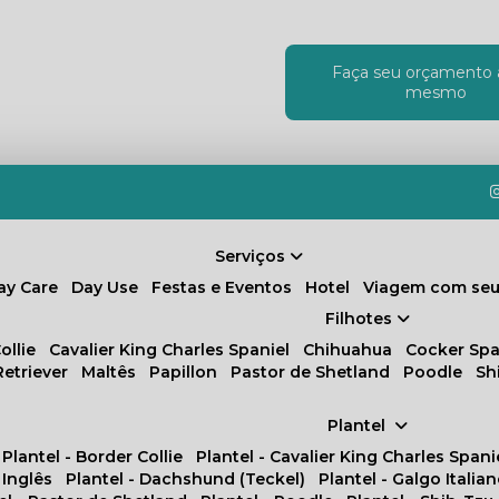
Faça seu orçamento 
!
mesmo
Serviços
Day Care
Day Use
Festas e Eventos
Hotel
Viagem com seu
Filhotes
ollie
Cavalier King Charles Spaniel
Chihuahua
Cocker Spa
Retriever
Maltês
Papillon
Pastor de Shetland
Poodle
S
Plantel
Plantel - Border Collie
Plantel - Cavalier King Charles Spani
 Inglês
Plantel - Dachshund (Teckel)
Plantel - Galgo Italia