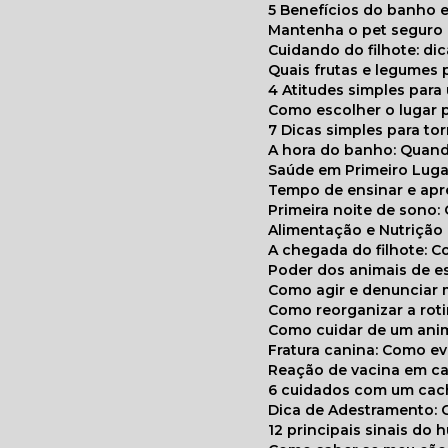
5 Benefícios do banho e
Mantenha o pet segur
Cuidando do filhote: di
Quais frutas e legumes
4 Atitudes simples par
Como escolher o lugar 
7 Dicas simples para to
A hora do banho: Quan
Saúde em Primeiro Luga
Tempo de ensinar e a
Primeira noite de sono:
Alimentação e Nutriçã
A chegada do filhote: 
Poder dos animais de e
Como agir e denunciar
Como reorganizar a ro
Como cuidar de um ani
Fratura canina: Como 
Reação de vacina em ca
6 cuidados com um cac
Dica de Adestramento: 
12 principais sinais do