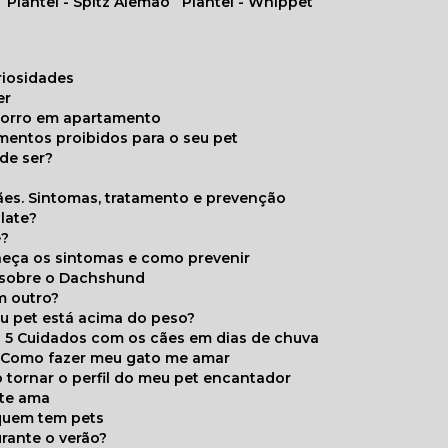
Plantel - Spitz Alemão
Plantel - Whippet
uriosidades
er
chorro em apartamento
limentos proibidos para o seu pet
de ser?
ães. Sintomas, tratamento e prevenção
late?
e?
onheça os sintomas e como prevenir
s sobre o Dachshund
m outro?
eu pet está acima do peso?
5 Cuidados com os cães em dias de chuva
Como fazer meu gato me amar
 tornar o perfil do meu pet encantador
 te ama
 quem tem pets
rante o verão?