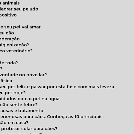
s animais
legrar seu peludo
positivo
s
e seu pet vai amar
seu cão
moderação
higienização?
co veterinário?
ite toda?
a?
 vontade no novo lar?
física
eu pet feliz e passar por esta fase com mais leveza
eu pet hoje?
cuidados com o pet na água
 cão sente febre?
causas e tratamento.
 venenosas para cães. Conheça as 10 principais.
cão em casa?
te protetor solar para cães?