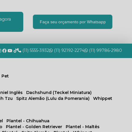
agora
Faça seu orçamento por Whatsapp
(11) 5555-3932
(11) 92192-2274
(11) 99786-2980
 Pet
niel Inglês
Dachshund (Teckel Miniatura)
hih Tzu
Spitz Alemão (Lulu da Pomerania)
Whippet
el
Plantel - Chihuahua
no
Plantel - Golden Retriever
Plantel - Maltês