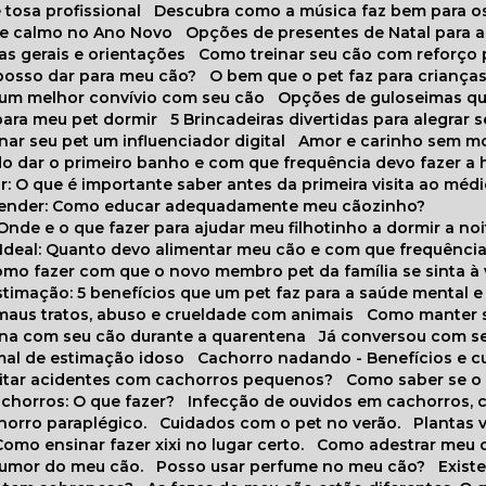
 tosa profissional
Descubra como a música faz bem para o
o e calmo no Ano Novo
Opções de presentes de Natal para a
cas gerais e orientações
Como treinar seu cão com reforço 
 posso dar para meu cão?
O bem que o pet faz para criança
a um melhor convívio com seu cão
Opções de guloseimas qu
para meu pet dormir
5 Brincadeiras divertidas para alegrar 
rnar seu pet um influenciador digital
Amor e carinho sem 
do dar o primeiro banho e com que frequência devo fazer a 
r: O que é importante saber antes da primeira visita ao médi
prender: Como educar adequadamente meu cãozinho?
 Onde e o que fazer para ajudar meu filhotinho a dormir a no
o Ideal: Quanto devo alimentar meu cão e com que frequênci
Como fazer com que o novo membro pet da família se sinta à
stimação: 5 benefícios que um pet faz para a saúde mental e 
 maus tratos, abuso e crueldade com animais
Como manter s
tina com seu cão durante a quarentena
Já conversou com s
mal de estimação idoso
Cachorro nadando - Benefícios e 
evitar acidentes com cachorros pequenos?
Como saber se o
chorros: O que fazer?
Infecção de ouvidos em cachorros, 
horro paraplégico.
Cuidados com o pet no verão.
Plantas
Como ensinar fazer xixi no lugar certo.
Como adestrar meu 
 humor do meu cão.
Posso usar perfume no meu cão?
Exis