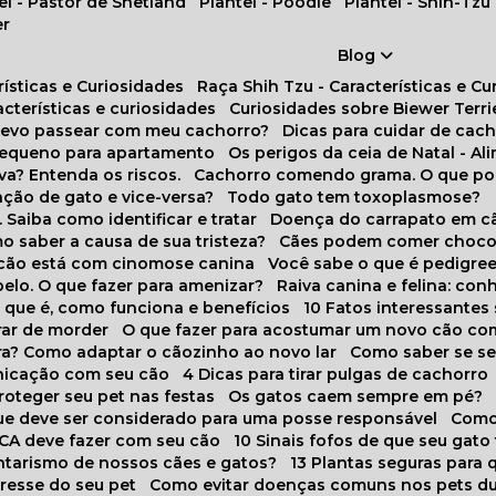
tel - Pastor de Shetland
Plantel - Poodle
Plantel - Shih-Tzu
er
Blog
rísticas e Curiosidades
Raça Shih Tzu - Características e C
racterísticas e curiosidades
Curiosidades sobre Biewer Terri
 devo passear com meu cachorro?
Dicas para cuidar de ca
pequeno para apartamento
Os perigos da ceia de Natal - A
va? Entenda os riscos.
Cachorro comendo grama. O que po
ação de gato e vice-versa?
Todo gato tem toxoplasmose?
. Saiba como identificar e tratar
Doença do carrapato em c
omo saber a causa de sua tristeza?
Cães podem comer choco
m cão está com cinomose canina
Você sabe o que é pedigre
pelo. O que fazer para amenizar?
Raiva canina e felina: c
o que é, como funciona e benefícios
10 Fatos interessante
arar de morder
O que fazer para acostumar um novo cão co
ora? Como adaptar o cãozinho ao novo lar
Como saber se s
nicação com seu cão
4 Dicas para tirar pulgas de cachorro
roteger seu pet nas festas
Os gatos caem sempre em pé?
 que deve ser considerado para uma posse responsável
Como
NCA deve fazer com seu cão
10 Sinais fofos de que seu gato
tarismo de nossos cães e gatos?
13 Plantas seguras para
stresse do seu pet
Como evitar doenças comuns nos pets du