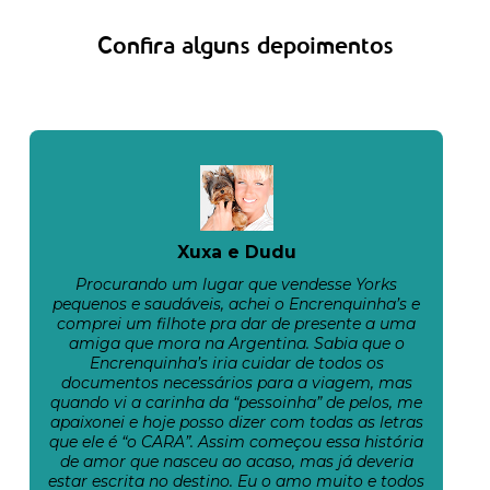
Confira alguns depoimentos
Xuxa e Dudu
Procurando um lugar que vendesse Yorks
pequenos e saudáveis, achei o Encrenquinha’s e
comprei um filhote pra dar de presente a uma
amiga que mora na Argentina. Sabia que o
Encrenquinha’s iria cuidar de todos os
documentos necessários para a viagem, mas
quando vi a carinha da “pessoinha” de pelos, me
apaixonei e hoje posso dizer com todas as letras
que ele é “o CARA”. Assim começou essa história
de amor que nasceu ao acaso, mas já deveria
estar escrita no destino. Eu o amo muito e todos