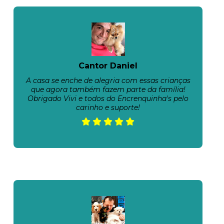
Cantor Daniel
A casa se enche de alegria com essas crianças
que agora também fazem parte da família!
Obrigado Vivi e todos do Encrenquinha's pelo
carinho e suporte!