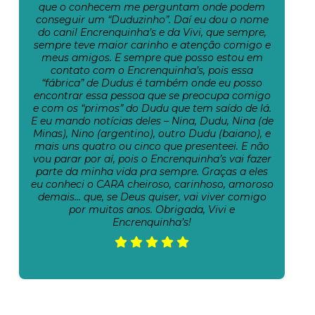
que o conhecem me perguntam onde podem
conseguir um “Duduzinho”. Daí eu dou o nome
do canil Encrenquinha’s e da Vivi, que sempre,
sempre teve maior carinho e atenção comigo e
meus amigos. E sempre que posso estou em
contato com o Encrenquinha’s, pois essa
“fábrica” de Dudus é também onde eu posso
encontrar essa pessoa que se preocupa comigo
e com os “primos” do Dudu que tem saído de lá.
E eu mando notícias deles – Nina, Dudu, Nina (de
Minas), Nino (argentino), outro Dudu (baiano), e
mais uns quatro ou cinco que presenteei. E não
vou parar por aí, pois o Encrenquinha’s vai fazer
parte da minha vida pra sempre. Graças a eles
eu conheci o CARA cheiroso, carinhoso, amoroso
demais… que, se Deus quiser, vai viver comigo
por muitos anos. Obrigada, Vivi e
Encrenquinha’s!