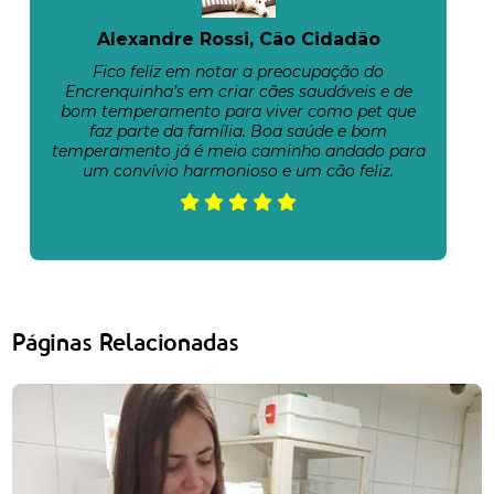
Alexandre Rossi, Cão Cidadão
Fico feliz em notar a preocupação do
Encrenquinha’s em criar cães saudáveis e de
bom temperamento para viver como pet que
faz parte da família. Boa saúde e bom
temperamento já é meio caminho andado para
um convívio harmonioso e um cão feliz.
Páginas Relacionadas