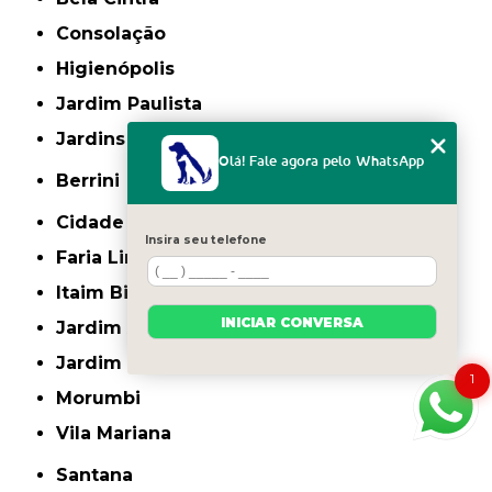
Consolação
Higienópolis
Jardim Paulista
Jardins
Olá! Fale agora pelo WhatsApp
Berrini
Cidade Monções
Insira seu telefone
Faria Lima
Itaim Bibi
INICIAR CONVERSA
Jardim América
Jardim Europa
1
Morumbi
Vila Mariana
Santana