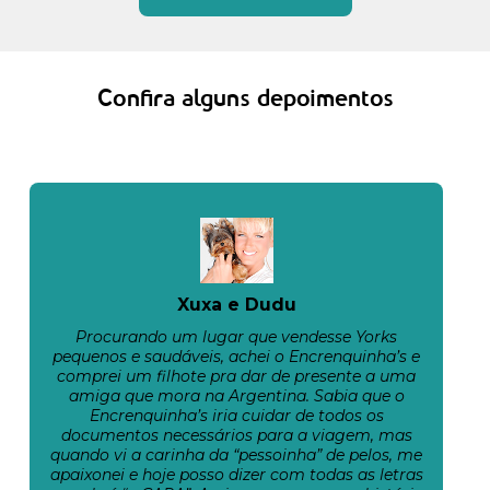
Confira alguns depoimentos
Xuxa e Dudu
Procurando um lugar que vendesse Yorks
pequenos e saudáveis, achei o Encrenquinha’s e
comprei um filhote pra dar de presente a uma
amiga que mora na Argentina. Sabia que o
Encrenquinha’s iria cuidar de todos os
documentos necessários para a viagem, mas
quando vi a carinha da “pessoinha” de pelos, me
apaixonei e hoje posso dizer com todas as letras