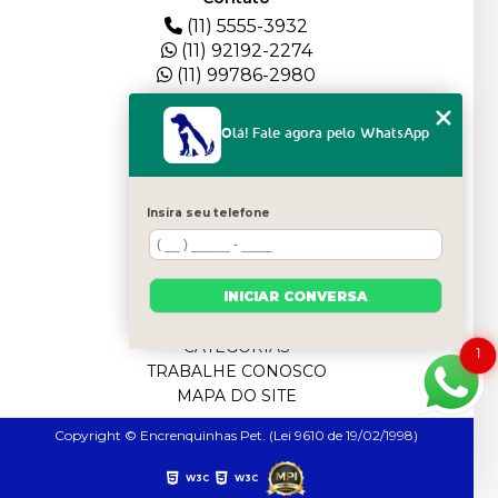
(11) 5555-3932
(11) 92192-2274
(11) 99786-2980
Menu
Olá! Fale agora pelo WhatsApp
HOME
QUEM SOMOS
DEPOIMENTOS
Insira seu telefone
PLANTEL
BLOG
SERVIÇOS
INICIAR CONVERSA
FILHOTES
CONTATO
CATEGORIAS
1
TRABALHE CONOSCO
MAPA DO SITE
Copyright © Encrenquinhas Pet. (Lei 9610 de 19/02/1998)
W3C
W3C