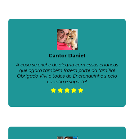
Cantor Daniel
A casa se enche de alegria com essas crianças
que agora também fazem parte da família!
Obrigado Vivi e todos do Encrenquinha's pelo
carinho e suporte!