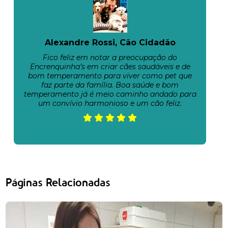
Alexandre Rossi, Cão Cidadão
Fico feliz em notar a preocupação do
Encrenquinha’s em criar cães saudáveis e de
bom temperamento para viver como pet que
faz parte da família. Boa saúde e bom
temperamento já é meio caminho andado para
um convívio harmonioso e um cão feliz.
Páginas Relacionadas