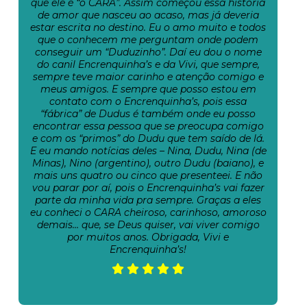
que ele é “o CARA”. Assim começou essa história
de amor que nasceu ao acaso, mas já deveria
estar escrita no destino. Eu o amo muito e todos
que o conhecem me perguntam onde podem
conseguir um “Duduzinho”. Daí eu dou o nome
do canil Encrenquinha’s e da Vivi, que sempre,
sempre teve maior carinho e atenção comigo e
meus amigos. E sempre que posso estou em
contato com o Encrenquinha’s, pois essa
“fábrica” de Dudus é também onde eu posso
encontrar essa pessoa que se preocupa comigo
e com os “primos” do Dudu que tem saído de lá.
E eu mando notícias deles – Nina, Dudu, Nina (de
Minas), Nino (argentino), outro Dudu (baiano), e
mais uns quatro ou cinco que presenteei. E não
vou parar por aí, pois o Encrenquinha’s vai fazer
parte da minha vida pra sempre. Graças a eles
eu conheci o CARA cheiroso, carinhoso, amoroso
demais… que, se Deus quiser, vai viver comigo
por muitos anos. Obrigada, Vivi e
Encrenquinha’s!