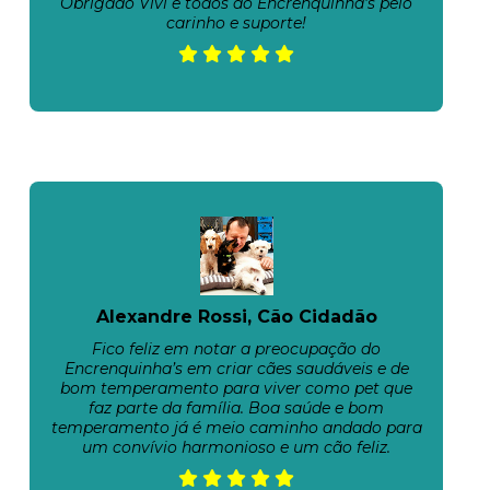
Obrigado Vivi e todos do Encrenquinha's pelo
carinho e suporte!
Alexandre Rossi, Cão Cidadão
Fico feliz em notar a preocupação do
Encrenquinha’s em criar cães saudáveis e de
bom temperamento para viver como pet que
faz parte da família. Boa saúde e bom
temperamento já é meio caminho andado para
um convívio harmonioso e um cão feliz.