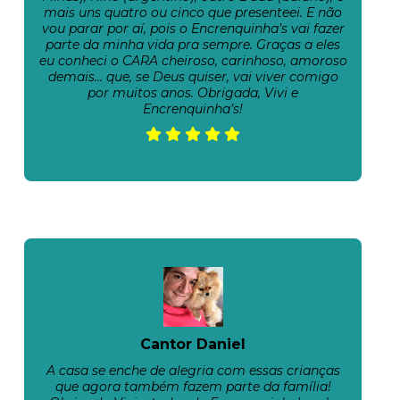
mais uns quatro ou cinco que presenteei. E não
vou parar por aí, pois o Encrenquinha’s vai fazer
parte da minha vida pra sempre. Graças a eles
eu conheci o CARA cheiroso, carinhoso, amoroso
demais… que, se Deus quiser, vai viver comigo
por muitos anos. Obrigada, Vivi e
Encrenquinha’s!
Cantor Daniel
A casa se enche de alegria com essas crianças
que agora também fazem parte da família!