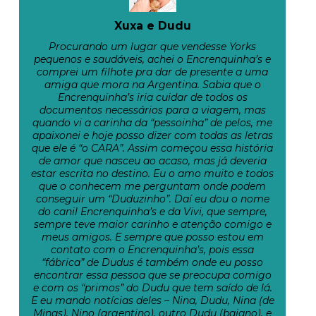
Xuxa e Dudu
Procurando um lugar que vendesse Yorks
pequenos e saudáveis, achei o Encrenquinha’s e
comprei um filhote pra dar de presente a uma
amiga que mora na Argentina. Sabia que o
Encrenquinha’s iria cuidar de todos os
documentos necessários para a viagem, mas
quando vi a carinha da “pessoinha” de pelos, me
apaixonei e hoje posso dizer com todas as letras
que ele é “o CARA”. Assim começou essa história
de amor que nasceu ao acaso, mas já deveria
estar escrita no destino. Eu o amo muito e todos
que o conhecem me perguntam onde podem
conseguir um “Duduzinho”. Daí eu dou o nome
do canil Encrenquinha’s e da Vivi, que sempre,
sempre teve maior carinho e atenção comigo e
meus amigos. E sempre que posso estou em
contato com o Encrenquinha’s, pois essa
“fábrica” de Dudus é também onde eu posso
encontrar essa pessoa que se preocupa comigo
e com os “primos” do Dudu que tem saído de lá.
E eu mando notícias deles – Nina, Dudu, Nina (de
Minas), Nino (argentino), outro Dudu (baiano), e