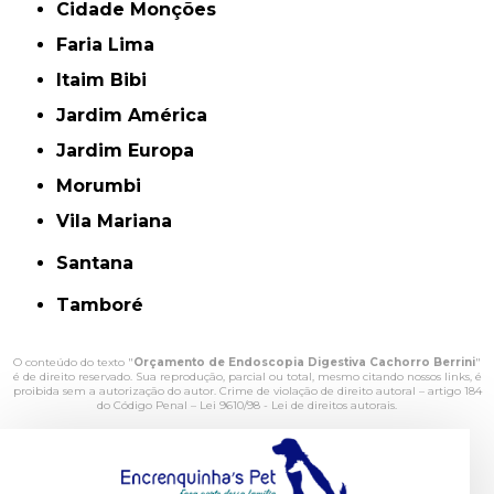
Cidade Monções
Faria Lima
Itaim Bibi
Jardim América
Jardim Europa
Morumbi
Vila Mariana
Santana
Tamboré
O conteúdo do texto "
Orçamento de Endoscopia Digestiva Cachorro Berrini
"
é de direito reservado. Sua reprodução, parcial ou total, mesmo citando nossos links, é
proibida sem a autorização do autor. Crime de violação de direito autoral – artigo 184
do Código Penal –
Lei 9610/98 - Lei de direitos autorais
.