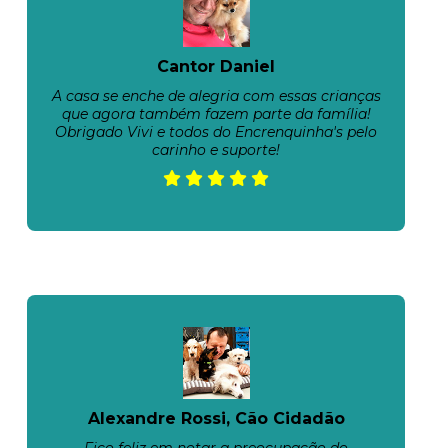
Cantor Daniel
A casa se enche de alegria com essas crianças
que agora também fazem parte da família!
Obrigado Vivi e todos do Encrenquinha's pelo
carinho e suporte!
Alexandre Rossi, Cão Cidadão
Fico feliz em notar a preocupação do