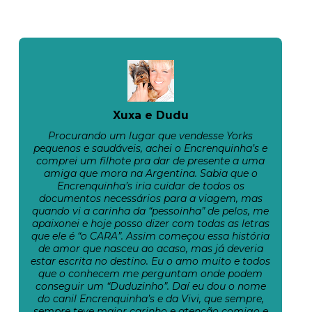
Xuxa e Dudu
Procurando um lugar que vendesse Yorks
pequenos e saudáveis, achei o Encrenquinha’s e
comprei um filhote pra dar de presente a uma
amiga que mora na Argentina. Sabia que o
Encrenquinha’s iria cuidar de todos os
documentos necessários para a viagem, mas
quando vi a carinha da “pessoinha” de pelos, me
apaixonei e hoje posso dizer com todas as letras
que ele é “o CARA”. Assim começou essa história
de amor que nasceu ao acaso, mas já deveria
estar escrita no destino. Eu o amo muito e todos
que o conhecem me perguntam onde podem
conseguir um “Duduzinho”. Daí eu dou o nome
do canil Encrenquinha’s e da Vivi, que sempre,
sempre teve maior carinho e atenção comigo e