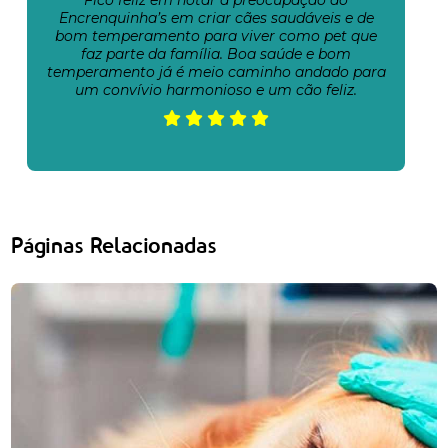
Encrenquinha’s em criar cães saudáveis e de
bom temperamento para viver como pet que
faz parte da família. Boa saúde e bom
temperamento já é meio caminho andado para
um convívio harmonioso e um cão feliz.
Páginas Relacionadas