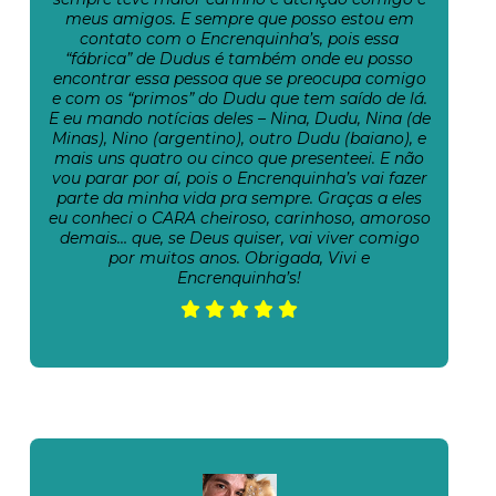
meus amigos. E sempre que posso estou em
contato com o Encrenquinha’s, pois essa
“fábrica” de Dudus é também onde eu posso
encontrar essa pessoa que se preocupa comigo
e com os “primos” do Dudu que tem saído de lá.
E eu mando notícias deles – Nina, Dudu, Nina (de
Minas), Nino (argentino), outro Dudu (baiano), e
mais uns quatro ou cinco que presenteei. E não
vou parar por aí, pois o Encrenquinha’s vai fazer
parte da minha vida pra sempre. Graças a eles
eu conheci o CARA cheiroso, carinhoso, amoroso
demais… que, se Deus quiser, vai viver comigo
por muitos anos. Obrigada, Vivi e
Encrenquinha’s!