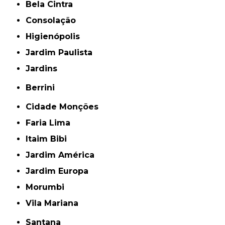
endoscopia em cachorro
Regiões onde a atende Banho Tosa:
Barueri
Centro
GRANDE SÃO PAULO
Itaim Bibi
Zona Norte
Zona Oeste
Zona Sul
Alphaville
Santana de Parnaíba
Alto de Pinheiros
Pacaembu
Perdizes
Pinheiros
Pompéia
Bela Cintra