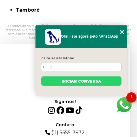
Consolação
Higienópolis
Jardim Paulista
Jardins
Olá! Fale agora pelo WhatsApp
Berrini
Cidade Monções
Insira seu telefone
Faria Lima
Itaim Bibi
INICIAR CONVERSA
Jardim América
Jardim Europa
1
Morumbi
Vila Mariana
Santana
Tamboré