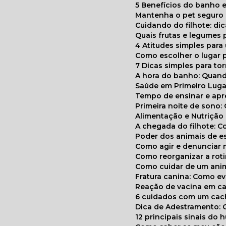
5 Benefícios do banho e
Mantenha o pet segur
Cuidando do filhote: di
Quais frutas e legumes
4 Atitudes simples par
Como escolher o lugar 
7 Dicas simples para to
A hora do banho: Quan
Saúde em Primeiro Luga
Tempo de ensinar e a
Primeira noite de sono:
Alimentação e Nutriçã
A chegada do filhote: 
Poder dos animais de e
Como agir e denunciar
Como reorganizar a ro
Como cuidar de um ani
Fratura canina: Como 
Reação de vacina em ca
6 cuidados com um cac
Dica de Adestramento: 
12 principais sinais do