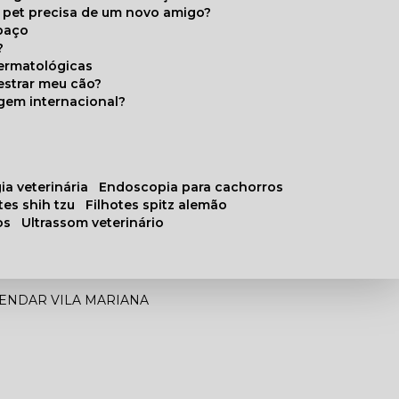
u pet precisa de um novo amigo?
paço
?
ermatológicas
estrar meu cão?
gem internacional?
ia veterinária
endoscopia para cachorros
otes shih tzu
filhotes spitz alemão
os
ultrassom veterinário
ENDAR VILA MARIANA