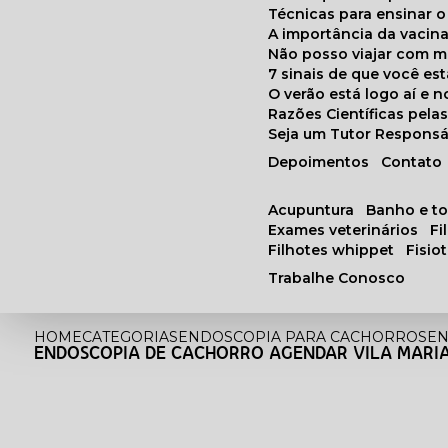
Técnicas para ensinar o
A importância da vacin
Não posso viajar com 
7 sinais de que você e
O verão está logo aí e
Razões Científicas pel
Seja um Tutor Responsá
Depoimentos
Contato
acupuntura
banho e t
exames veterinários
f
filhotes whippet
fisi
Trabalhe Conosco
HOME
CATEGORIAS
ENDOSCOPIA PARA CACHORROS
EN
ENDOSCOPIA DE CACHORRO AGENDAR VILA MARI