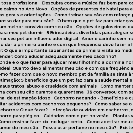
 tosa profissional
Descubra como a música faz bem para o
o e calmo no Ano Novo
Opções de presentes de Natal para a
cas gerais e orientações
Como treinar seu cão com reforço 
 posso dar para meu cão?
O bem que o pet faz para criança
a um melhor convívio com seu cão
Opções de guloseimas qu
para meu pet dormir
5 Brincadeiras divertidas para alegrar 
rnar seu pet um influenciador digital
Amor e carinho sem 
do dar o primeiro banho e com que frequência devo fazer a 
r: O que é importante saber antes da primeira visita ao médi
prender: Como educar adequadamente meu cãozinho?
 Onde e o que fazer para ajudar meu filhotinho a dormir a no
o Ideal: Quanto devo alimentar meu cão e com que frequênci
Como fazer com que o novo membro pet da família se sinta à
stimação: 5 benefícios que um pet faz para a saúde mental e 
 maus tratos, abuso e crueldade com animais
Como manter s
tina com seu cão durante a quarentena
Já conversou com s
mal de estimação idoso
Cachorro nadando - Benefícios e 
evitar acidentes com cachorros pequenos?
Como saber se o
chorros: O que fazer?
Infecção de ouvidos em cachorros, 
horro paraplégico.
Cuidados com o pet no verão.
Plantas
Como ensinar fazer xixi no lugar certo.
Como adestrar meu 
 humor do meu cão.
Posso usar perfume no meu cão?
Exis