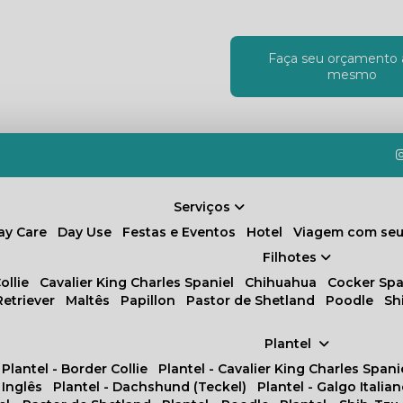
Faça seu orçamento 
!
mesmo
Serviços
Day Care
Day Use
Festas e Eventos
Hotel
Viagem com seu
Filhotes
ollie
Cavalier King Charles Spaniel
Chihuahua
Cocker Spa
Retriever
Maltês
Papillon
Pastor de Shetland
Poodle
S
Plantel
Plantel - Border Collie
Plantel - Cavalier King Charles Spani
 Inglês
Plantel - Dachshund (Teckel)
Plantel - Galgo Italia