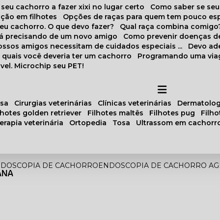
 seu cachorro a fazer xixi no lugar certo
Como saber se se
ação em filhotes
Opções de raças para quem tem pouco es
meu cachorro. O que devo fazer?
Qual raça combina comigo
stá precisando de um novo amigo
Como prevenir doenças d
 nossos amigos necessitam de cuidados especiais ...
Devo ad
as quais você deveria ter um cachorro
Programando uma via
vel. Microchip seu PET!
osa
cirurgias veterinárias
clínicas veterinárias
dermatolog
ilhotes golden retriever
filhotes maltês
filhotes pug
filh
oterapia veterinária
ortopedia
tosa
ultrassom em cachorr
DOSCOPIA DE CACHORRO
ENDOSCOPIA DE CACHORRO AG
ANA