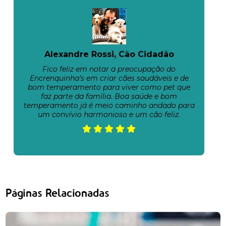
Alexandre Rossi, Cão Cidadão
Fico feliz em notar a preocupação do
Encrenquinha’s em criar cães saudáveis e de
bom temperamento para viver como pet que
faz parte da família. Boa saúde e bom
temperamento já é meio caminho andado para
um convívio harmonioso e um cão feliz.
Páginas Relacionadas