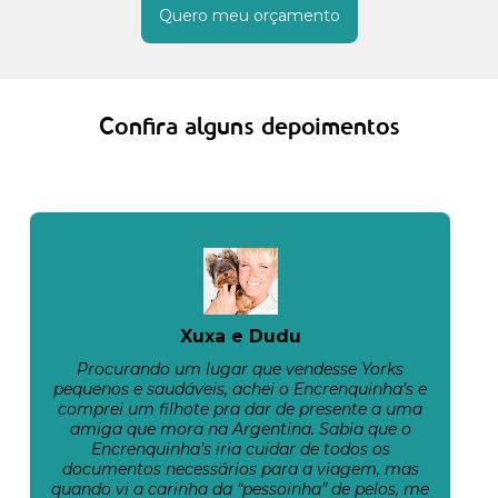
Quero meu orçamento
Confira alguns depoimentos
Xuxa e Dudu
Procurando um lugar que vendesse Yorks
pequenos e saudáveis, achei o Encrenquinha’s e
comprei um filhote pra dar de presente a uma
amiga que mora na Argentina. Sabia que o
Encrenquinha’s iria cuidar de todos os
documentos necessários para a viagem, mas
quando vi a carinha da “pessoinha” de pelos, me