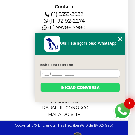
Contato
(11) 5555-3932
(11) 92192-2274
(11) 99786-2980
Menu
Olá! Fale agora pelo WhatsApp
HOME
QUEM SOMOS
DEPOIMENTOS
Insira seu telefone
PLANTEL
BLOG
SERVIÇOS
INICIAR CONVERSA
FILHOTES
CONTATO
CATEGORIAS
1
TRABALHE CONOSCO
MAPA DO SITE
Copyright © Encrenquinhas Pet. (Lei 9610 de 19/02/1998)