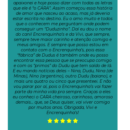
apaixonei e hoje posso dizer com todas as letras
que ele é “o CARA”. Assim começou essa história
de amor que nasceu ao acaso, mas já deveria
estar escrita no destino. Eu o amo muito e todos
que o conhecem me perguntam onde podem
conseguir um “Duduzinho”. Daí eu dou o nome
do canil Encrenquinha’s e da Vivi, que sempre,
sempre teve maior carinho e atenção comigo e
meus amigos. E sempre que posso estou em
contato com o Encrenquinha’s, pois essa
“fábrica” de Dudus é também onde eu posso
encontrar essa pessoa que se preocupa comigo
e com os “primos” do Dudu que tem saído de lá.
E eu mando notícias deles – Nina, Dudu, Nina (de
Minas), Nino (argentino), outro Dudu (baiano), e
mais uns quatro ou cinco que presenteei. E não
vou parar por aí, pois o Encrenquinha’s vai fazer
parte da minha vida pra sempre. Graças a eles
eu conheci o CARA cheiroso, carinhoso, amoroso
demais… que, se Deus quiser, vai viver comigo
por muitos anos. Obrigada, Vivi e
Encrenquinha’s!