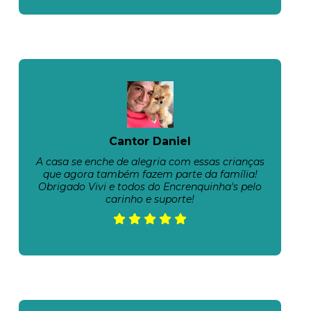
Cantor Daniel
A casa se enche de alegria com essas crianças
que agora também fazem parte da família!
Obrigado Vivi e todos do Encrenquinha's pelo
carinho e suporte!