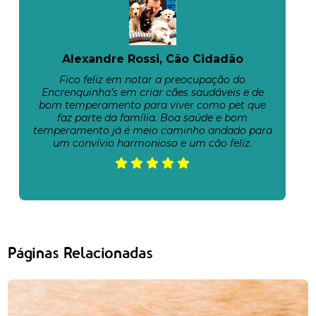
Alexandre Rossi, Cão Cidadão
Fico feliz em notar a preocupação do
Encrenquinha’s em criar cães saudáveis e de
bom temperamento para viver como pet que
faz parte da família. Boa saúde e bom
temperamento já é meio caminho andado para
um convívio harmonioso e um cão feliz.
Páginas Relacionadas