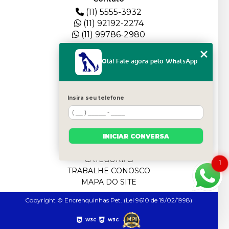
(11) 5555-3932
(11) 92192-2274
(11) 99786-2980
Menu
Olá! Fale agora pelo WhatsApp
HOME
QUEM SOMOS
DEPOIMENTOS
Insira seu telefone
PLANTEL
BLOG
SERVIÇOS
INICIAR CONVERSA
FILHOTES
CONTATO
CATEGORIAS
1
TRABALHE CONOSCO
MAPA DO SITE
Copyright © Encrenquinhas Pet. (Lei 9610 de 19/02/1998)
W3C
W3C