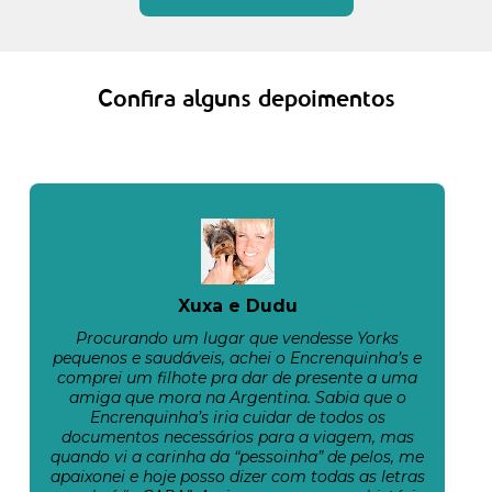
Confira alguns depoimentos
Xuxa e Dudu
Procurando um lugar que vendesse Yorks
pequenos e saudáveis, achei o Encrenquinha’s e
comprei um filhote pra dar de presente a uma
amiga que mora na Argentina. Sabia que o
Encrenquinha’s iria cuidar de todos os
documentos necessários para a viagem, mas
quando vi a carinha da “pessoinha” de pelos, me
apaixonei e hoje posso dizer com todas as letras