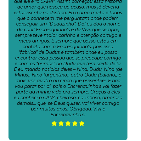
que ele é “o CARA”. Assim começou essa história
de amor que nasceu ao acaso, mas já deveria
estar escrita no destino. Eu o amo muito e todos
que o conhecem me perguntam onde podem
conseguir um “Duduzinho”. Daí eu dou o nome
do canil Encrenquinha’s e da Vivi, que sempre,
sempre teve maior carinho e atenção comigo e
meus amigos. E sempre que posso estou em
contato com o Encrenquinha’s, pois essa
“fábrica” de Dudus é também onde eu posso
encontrar essa pessoa que se preocupa comigo
e com os “primos” do Dudu que tem saído de lá.
E eu mando notícias deles – Nina, Dudu, Nina (de
Minas), Nino (argentino), outro Dudu (baiano), e
mais uns quatro ou cinco que presenteei. E não
vou parar por aí, pois o Encrenquinha’s vai fazer
parte da minha vida pra sempre. Graças a eles
eu conheci o CARA cheiroso, carinhoso, amoroso
demais… que, se Deus quiser, vai viver comigo
por muitos anos. Obrigada, Vivi e
Encrenquinha’s!