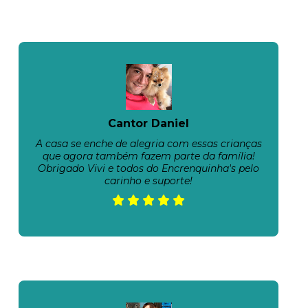
Cantor Daniel
A casa se enche de alegria com essas crianças
que agora também fazem parte da família!
Obrigado Vivi e todos do Encrenquinha's pelo
carinho e suporte!