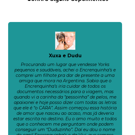
Xuxa e Dudu
Procurando um lugar que vendesse Yorks
pequenos e saudáveis, achei o Encrenquinha’s e
comprei um filhote pra dar de presente a uma
amiga que mora na Argentina. Sabia que o
Encrenquinha’s iria cuidar de todos os
documentos necessários para a viagem, mas
quando vi a carinha da “pessoinha” de pelos, me
apaixonei e hoje posso dizer com todas as letras
que ele é “o CARA”. Assim começou essa história
de amor que nasceu ao acaso, mas já deveria
estar escrita no destino. Eu o amo muito e todos
que o conhecem me perguntam onde podem
conseguir um “Duduzinho”. Daí eu dou o nome