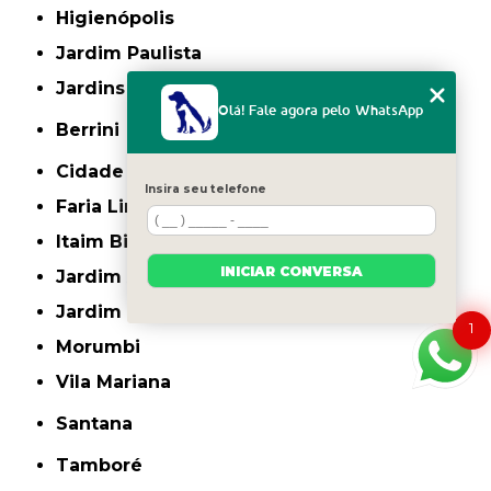
Higienópolis
Jardim Paulista
Jardins
Olá! Fale agora pelo WhatsApp
Berrini
Cidade Monções
Insira seu telefone
Faria Lima
Itaim Bibi
INICIAR CONVERSA
Jardim América
Jardim Europa
1
Morumbi
Vila Mariana
Santana
Tamboré