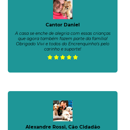
Cantor Daniel
A casa se enche de alegria com essas crianças
que agora também fazem parte da família!
Obrigado Vivi e todos do Encrenquinha's pelo
carinho e suporte!
Alexandre Rossi, Cão Cidadão