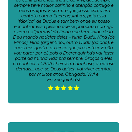
do canil Encrenquinha’s e da Vivi, que sempre,
sempre teve maior carinho e atenção comigo e
meus amigos. E sempre que posso estou em
contato com o Encrenquinha’s, pois essa
“fábrica” de Dudus é também onde eu posso
encontrar essa pessoa que se preocupa comigo
e com os “primos” do Dudu que tem saído de lá.
E eu mando notícias deles – Nina, Dudu, Nina (de
Minas), Nino (argentino), outro Dudu (baiano), e
mais uns quatro ou cinco que presenteei. E não
vou parar por aí, pois o Encrenquinha’s vai fazer
parte da minha vida pra sempre. Graças a eles
eu conheci o CARA cheiroso, carinhoso, amoroso
demais… que, se Deus quiser, vai viver comigo
por muitos anos. Obrigada, Vivi e
Encrenquinha’s!