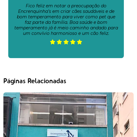
Fico feliz em notar a preocupação do
Encrenquinha’s em criar cães saudáveis e de
bom temperamento para viver como pet que
faz parte da família. Boa saúde e bom
temperamento já é meio caminho andado para
um convívio harmonioso e um cão feliz.
Páginas Relacionadas