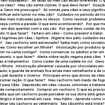
o tem sobrepeso?
As fezes do meu cão estão diferentes. O 
para cães?
Meu cão sente ciúmes. O que devo fazer?
Doaçã
la. Devo me preocupar?
50 nomes para cães e seus signifi
ntificar este tumor no meu cão?
Cuidados no período de tr
cães mais indicadas para os idosos
Como resolver problema
abeça contra a parede. O que está acontecendo?
Por que 
r em dias quentes com o seu cão
Por que devo cuidar da h
udo. O que fazer?
Tártaro em cães – Como prevenir e tratar.
 lágrimas em cães – Epífora
Higiene dos pets: cuidados es
m?
Seu cachorro está estressado? Saiba mais como socializá
ea. Como escolher um filhote?
Intoxicação por produtos 
rmir na cama comigo?
Como convencer os adultos a ter u
asseio, o que fazer?
Alerta sobre ração vegana para cães
sas e tratamentos
Como cuidar de uma cadela no cio
Dev
 filhote
Intoxicação alimentar causada por chocolates em
Paulo, a guarda de animais fica ainda mais semelhante à de c
u pet durante o inverno
Principais erros que donos de cã
 comer ração. O que fazer?
Meu cachorro tem medo de fogo
l para Cães
Depressão em cães: causas, sintomas e tratam
s de comportamento
Comprei um cachorro. O que eu precis
redita que um cachorro pode perceber se sua dona está grav
alérgico e tem animal em casa
Mau hálito - Aprenda como c
 levar seu cachorro ao veterinário
Seu cãozinho está triste?