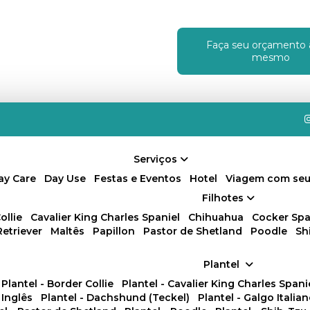
Faça seu orçamento 
!
mesmo
Serviços
Day Care
Day Use
Festas e Eventos
Hotel
Viagem com seu
Filhotes
ollie
Cavalier King Charles Spaniel
Chihuahua
Cocker Spa
Retriever
Maltês
Papillon
Pastor de Shetland
Poodle
S
Plantel
Plantel - Border Collie
Plantel - Cavalier King Charles Spani
 Inglês
Plantel - Dachshund (Teckel)
Plantel - Galgo Italia