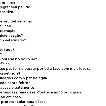
s animais
legrar seu peludo
positivo
s
e seu pet vai amar
seu cão
moderação
higienização?
co veterinário?
ite toda?
a?
 vontade no novo lar?
física
eu pet feliz e passar por esta fase com mais leveza
eu pet hoje?
cuidados com o pet na água
 cão sente febre?
causas e tratamento.
 venenosas para cães. Conheça as 10 principais.
cão em casa?
te protetor solar para cães?