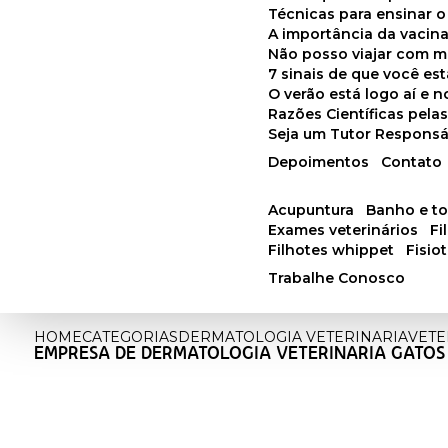
Técnicas para ensinar o
A importância da vacin
Não posso viajar com 
7 sinais de que você e
O verão está logo aí e
Razões Científicas pel
Seja um Tutor Responsá
Depoimentos
Contato
acupuntura
banho e t
exames veterinários
f
filhotes whippet
fisi
Trabalhe Conosco
HOME
CATEGORIAS
DERMATOLOGIA VETERINARIA
VETE
EMPRESA DE DERMATOLOGIA VETERINARIA GATOS