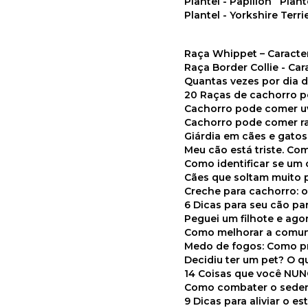
Plantel - Papillon
Plan
Plantel - Yorkshire Terri
Raça Whippet – Caracte
Raça Border Collie - Ca
Quantas vezes por dia
20 Raças de cachorro 
Cachorro pode comer u
Cachorro pode comer r
Giárdia em cães e gatos
Meu cão está triste. C
Como identificar se u
Cães que soltam muito 
Creche para cachorro: 
6 Dicas para seu cão p
Peguei um filhote e ag
Como melhorar a comu
Medo de fogos: Como p
Decidiu ter um pet? O
14 Coisas que você NU
Como combater o seden
9 Dicas para aliviar o e