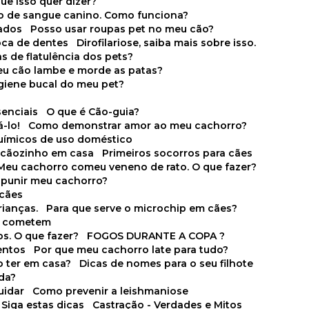
que isso quer dizer?
o de sangue canino. Como funciona?
cados
Posso usar roupas pet no meu cão?
oca de dentes
Dirofilariose, saiba mais sobre isso.
s de flatulência dos pets?
meu cão lambe e morde as patas?
igiene bucal do meu pet?
senciais
O que é Cão-guia?
-lo!
Como demonstrar amor ao meu cachorro?
químicos de uso doméstico
m cãozinho em casa
Primeiros socorros para cães
Meu cachorro comeu veneno de rato. O que fazer?
o punir meu cachorro?
 cães
rianças.
Para que serve o microchip em cães?
es cometem
s. O que fazer?
FOGOS DURANTE A COPA ?
entos
Por que meu cachorro late para tudo?
o ter em casa?
Dicas de nomes para o seu filhote
ida?
uidar
Como prevenir a leishmaniose
 Siga estas dicas
Castração - Verdades e Mitos