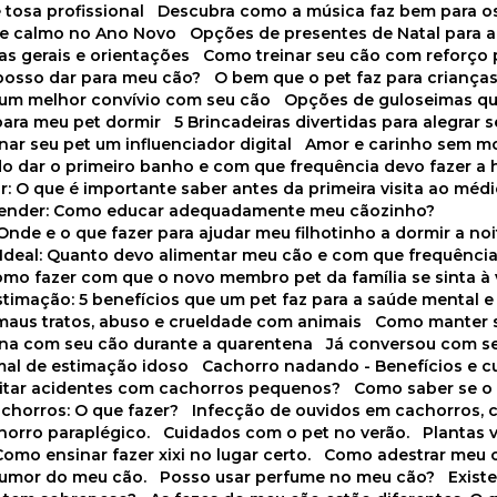
 tosa profissional
Descubra como a música faz bem para o
o e calmo no Ano Novo
Opções de presentes de Natal para a
cas gerais e orientações
Como treinar seu cão com reforço 
 posso dar para meu cão?
O bem que o pet faz para criança
a um melhor convívio com seu cão
Opções de guloseimas qu
para meu pet dormir
5 Brincadeiras divertidas para alegrar 
rnar seu pet um influenciador digital
Amor e carinho sem 
do dar o primeiro banho e com que frequência devo fazer a 
r: O que é importante saber antes da primeira visita ao médi
prender: Como educar adequadamente meu cãozinho?
 Onde e o que fazer para ajudar meu filhotinho a dormir a no
o Ideal: Quanto devo alimentar meu cão e com que frequênci
Como fazer com que o novo membro pet da família se sinta à
stimação: 5 benefícios que um pet faz para a saúde mental e 
 maus tratos, abuso e crueldade com animais
Como manter s
tina com seu cão durante a quarentena
Já conversou com s
mal de estimação idoso
Cachorro nadando - Benefícios e 
evitar acidentes com cachorros pequenos?
Como saber se o
chorros: O que fazer?
Infecção de ouvidos em cachorros, 
horro paraplégico.
Cuidados com o pet no verão.
Plantas
Como ensinar fazer xixi no lugar certo.
Como adestrar meu 
 humor do meu cão.
Posso usar perfume no meu cão?
Exis