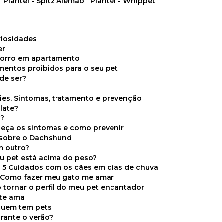
Plantel - Spitz Alemão
Plantel - Whippet
uriosidades
er
chorro em apartamento
limentos proibidos para o seu pet
de ser?
ães. Sintomas, tratamento e prevenção
late?
e?
onheça os sintomas e como prevenir
s sobre o Dachshund
m outro?
eu pet está acima do peso?
5 Cuidados com os cães em dias de chuva
Como fazer meu gato me amar
 tornar o perfil do meu pet encantador
 te ama
 quem tem pets
rante o verão?