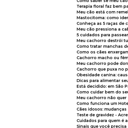
Como saber se meu cã
Terapia floral faz bem 
Meu cão está com reme
Mastocitoma: como ide
Conheça as 5 raças de 
Meu cão pressiona a c
5 cuidados para passea
Meu cachorro destrói t
Como tratar manchas de
Como os cães enxerga
Cachorro macho ou fêm
Meu cachorro pode do
Cachorro que puxa no p
Obesidade canina: cau
Dicas para alimentar seu
Está decidido: em São 
Como cuidar bem do se
Meu cachorro não quer
Como funciona um Hote
Cães idosos: mudança
Teste de gravidez - Ac
Cuidados para quem é 
Sinais que você precisa