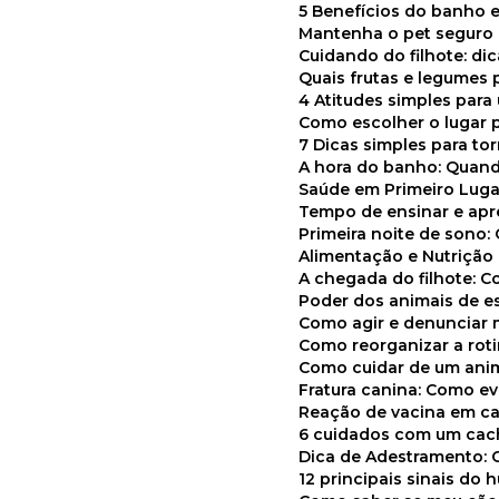
5 Benefícios do banho e
Mantenha o pet segur
Cuidando do filhote: di
Quais frutas e legumes
4 Atitudes simples par
Como escolher o lugar 
7 Dicas simples para to
A hora do banho: Quan
Saúde em Primeiro Luga
Tempo de ensinar e a
Primeira noite de sono:
Alimentação e Nutriçã
A chegada do filhote: 
Poder dos animais de e
Como agir e denunciar
Como reorganizar a ro
Como cuidar de um ani
Fratura canina: Como 
Reação de vacina em ca
6 cuidados com um cac
Dica de Adestramento: 
12 principais sinais do