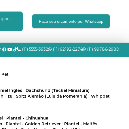
agora
Faça seu orçamento por Whatsapp
(11) 5555-3932
(11) 92192-2274
(11) 99786-2980
 Pet
niel Inglês
Dachshund (Teckel Miniatura)
hih Tzu
Spitz Alemão (Lulu da Pomerania)
Whippet
el
Plantel - Chihuahua
no
Plantel - Golden Retriever
Plantel - Maltês