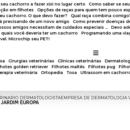
 seu cachorro a fazer xixi no lugar certo
Como saber se se
ação em filhotes
Opções de raças para quem tem pouco es
meu cachorro. O que devo fazer?
Qual raça combina comigo
stá precisando de um novo amigo
Como prevenir doenças d
 nossos amigos necessitam de cuidados especiais ...
Devo ad
as quais você deveria ter um cachorro
Programando uma via
vel. Microchip seu PET!
osa
cirurgias veterinárias
clínicas veterinárias
dermatolog
ilhotes golden retriever
filhotes maltês
filhotes pug
filh
oterapia veterinária
ortopedia
tosa
ultrassom em cachorr
RINARIO DERMATOLOGISTA
EMPRESA DE DERMATOLOGIA V
 JARDIM EUROPA