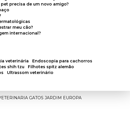
u pet precisa de um novo amigo?
paço
?
ermatológicas
estrar meu cão?
gem internacional?
ia veterinária
endoscopia para cachorros
otes shih tzu
filhotes spitz alemão
os
ultrassom veterinário
ETERINARIA GATOS JARDIM EUROPA